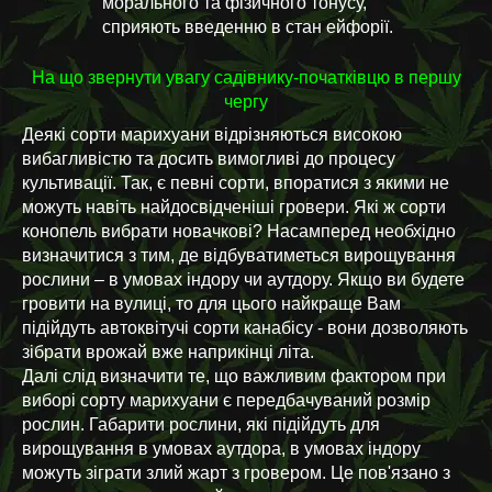
морального та фізичного тонусу,
сприяють введенню в стан ейфорії.
На що звернути увагу садівнику-початківцю в першу
чергу
Деякі сорти марихуани відрізняються високою
вибагливістю та досить вимогливі до процесу
культивації. Так, є певні сорти, впоратися з якими не
можуть навіть найдосвідченіші гровери. Які ж сорти
конопель вибрати новачкові? Насамперед необхідно
визначитися з тим, де відбуватиметься вирощування
рослини – в умовах індору чи аутдору. Якщо ви будете
гровити на вулиці, то для цього найкраще Вам
підійдуть автоквітучі сорти канабісу - вони дозволяють
зібрати врожай вже наприкінці літа.
Далі слід визначити те, що важливим фактором при
виборі сорту марихуани є передбачуваний розмір
рослин. Габарити рослини, які підійдуть для
вирощування в умовах аутдора, в умовах індору
можуть зіграти злий жарт з гровером. Це пов'язано з