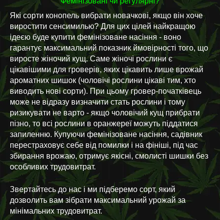
Фемінізовані чи регулярні?
Які сорти конопель вибрати новачкові, якщо він хоче
виростити сенсимилью? Для цих цілей найкращою
ідеєю буде купити фемінізоване насіння - воно
гарантує максимальний показник ймовірності того, що
виросте жіночий кущ. Саме жіночі рослини є
цікавішими для гроверів, яких цікавить лише врожай
ароматних шишок (чоловічі рослини цікаві тим, хто
виводить нові сорти). При цьому гровер-початківець
може не відразу визначити стать рослини і тому
ризикувати не варто - якщо чоловічий кущ прибрати
пізно, то всі рослини в оранжереї можуть піддатися
запиленню. Купуючи фемінізоване насіння, садівник
перестраховує себе від помилки і на фініші, під час
збирання врожаю, отримує якісні, смолисті шишки без
особливих трудовитрат.
Звертайтесь до нас і ми підберемо сорт, який
дозволить вам зібрати максимальний урожай за
мінімальних трудовитрат.