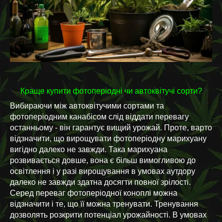
Краще купити фотоперіодні чи автоквітучі сорти?
Вибираючи між автоквітучими сортами та
фотоперіодним канабісом слід віддати перевагу
останньому - він гарантує вищий урожай. Проте, варто
відзначити, що вирощувати фотоперіодну марихуану
вигідно далеко не завжди. Така марихуана
розвивається довше, вона є більш вимогливою до
освітлення і у разі вирощування в умовах аутдору
далеко не завжди здатна досягти повної зрілості.
Серед переваг фотоперіодної коноплі можна
відзначити і те, що її можна тренувати. Тренування
дозволять розкрити потенціал урожайності. В умовах