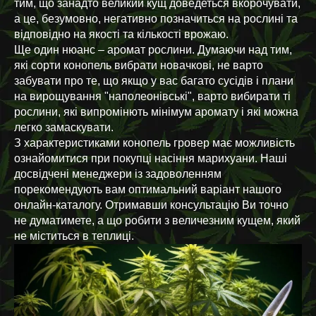
тим, що занадто великий кущ доведеться вкорочувати,
а це, безумовно, негативно позначиться на рослині та
відповідно на якості та кількості врожаю.
Ще один нюанс – аромат рослини. Думаючи над тим,
які сорти конопель вибрати новачкові, не варто
забувати про те, що якщо у вас багато сусідів і плани
на вирощування "наполеонівські", варто вибирати ті
рослини, які випромінють мінімум аромату і які можна
легко замаскувати.
З характеристиками конопель гровер має можливість
ознайомитися при покупці насіння марихуани. Наші
досвідчені менеджери із задоволенням
порекомендують вам оптимальний варіант нашого
онлайн-каталогу. Отримавши консультацію Ви точно
не думатимете, а що робити з величезним кущем, який
не міститься в теплиці.