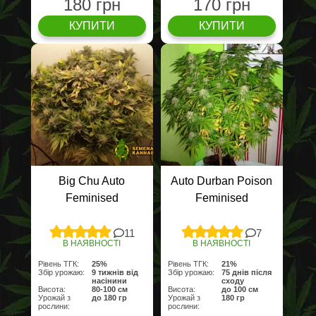
180 грн
170 грн
КУПИТИ
КУПИТИ
Big Chu Auto
Auto Durban Poison
Feminised
Feminised
11
7
В НАЯВНОСТІ
В НАЯВНОСТІ
Рівень ТГК:
25%
Рівень ТГК:
21%
Збір урожаю:
9 тижнів від
Збір урожаю:
75 днів після
насінини
сходу
Висота:
80-100 см
Висота:
до 100 см
Урожай з
до 180 гр
Урожай з
180 гр
рослини:
рослини: