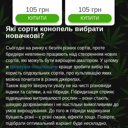
105 грн
105 грн
КУПИТИ
КУПИТИ
Які сорти конопель вибрати
новачкові?
Сьогодні на ринку є безліч різних сортів, проте
бридери невпинно працюють над створенням нових
сортів, які можуть бути вирощені аматором. У цілому
ж
гроверам-початківцям
краще зробити вибір на
користь олдскульних сортів, про культивацію яких
можна почитати в різних джерелах.
Також варто звернути увагу не на чисті різновиди
індики та сативи, а на гібриди. Гібридизація сприяє
підвищенню витривалості рослин – вони стають
швидко дозріваючими і не настільки вимогливими до
умов вирощування. До того ж гібриди марихуани
бувають різні – є різні смаки, ефекти тощо. Повірте,
підібрати оптимальний варіант буде нескладно,