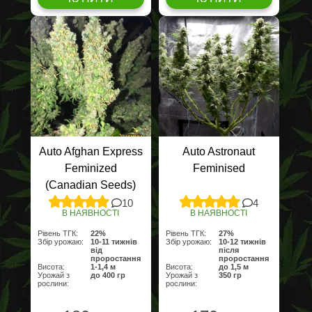
Auto Afghan Express
Auto Astronaut
Feminized
Feminised
(Canadian Seeds)
10
4
В НАЯВНОСТІ
В НАЯВНОСТІ
Рівень ТГК:
22%
Рівень ТГК:
27%
Збір урожаю:
10-11 тижнів
Збір урожаю:
10-12 тижнів
від
після
проростання
проростання
Висота:
1-1,4 м
Висота:
до 1,5 м
Урожай з
до 400 гр
Урожай з
350 гр
рослини:
рослини: