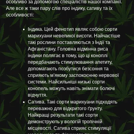
особливо за допомогою спеціалістів нашої компанії.
Але все ж таки пару слів про індику, сативу та їх
особливості:
Індика. Цей фенотип являє собою сорти
марихуани невеликої висоти. Найчастіше
такі рослини поставляються з Індії та
Афганістану. Головна відмінна риса
індики полягає в тому, що ці коноплі
передбачають стимулювання апетиту,
допомагають позбутися безсоння та
сприяють м'якому заспокоєнню нервової
системи. Найсильніші низькі сорти
конопель можуть навіть знімати болючі
відчуття.
Сатива. Такі сорти марихуани підходять
переважно для відкритого ґрунту.
Найкращі результати такі сорти
демонструють у вологій тропічній
місцевості. Сатива сприяє стимуляції