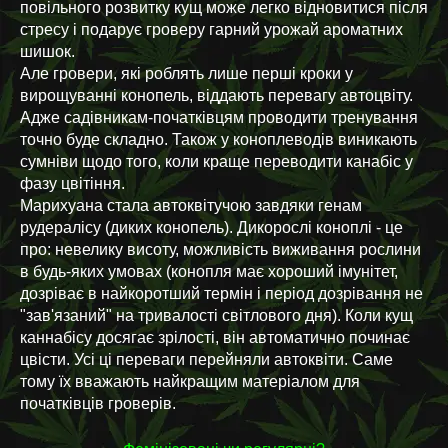
повільного розвитку кущ може легко відновитися після
стресу і подарує гроверу гарний урожай ароматних
шишок.
Але гровери, які роблять лише перші кроки у
вирощуванні конопель, віддають перевагу автоцвіту.
Адже садівникам-початківцям проводити тренування
точно буде складно. Також у коноплеводів виникають
сумніви щодо того, коли краще переводити канабіс у
фазу цвітіння.
Марихуана стала автоквітучою завдяки генам
рудералісу (диких конопель). Дикорослі коноплі - це
про: невелику висоту, можливість виживання рослини
в будь-яких умовах (конопля має хороший імунітет,
дозріває в найкоротший термін і період дозрівання не
"зав'язаний" на тривалості світлового дня). Коли кущ
каннабісу досягає зрілості, він автоматично починає
цвісти. Усі ці переваги перейняли автоквіти. Саме
тому їх вважають найкращим матеріалом для
початківців гроверів.