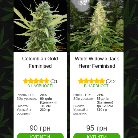
Colombian Gold
White Widow x Jack
Feminised
Herer Feminised
1
12
В НАЯВНОСТІ
В НАЯВНОСТІ
Рівень ТГК:
20%
Рівень ТГК:
21%
Збір урожаю:
90 днів
Збір урожаю:
85 днів
(Цвітіння)
(Цвітіння)
Висота:
110 см
Висота:
до 120 см
Урожай з
230 гр
Урожай з
310 гр
рослини:
рослини:
90 грн
95 грн
КУПИТИ
КУПИТИ