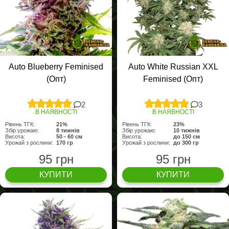
Auto Blueberry Feminised
Auto White Russian XXL
(Опт)
Feminised (Опт)
2
3
В НАЯВНОСТІ
В НАЯВНОСТІ
Рівень ТГК:
21%
Рівень ТГК:
23%
Збір урожаю:
8 тижнів
Збір урожаю:
10 тижнів
Висота:
50 - 60 см
Висота:
до 150 см
Урожай з рослини:
170 гр
Урожай з рослини:
до 300 гр
95 грн
95 грн
КУПИТИ
КУПИТИ