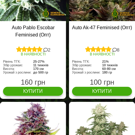
Auto Pablo Escobar
Auto Ak-47 Feminised (Опт)
Feminised (Опт)
2
8
В НАЯВНОСТІ
В НАЯВНОСТІ
Рівень ТГК:
25-27%
Рівень ТГК:
21%
Збір урожаю:
11 тижнів
Збір урожаю:
10 тижнів
Висота:
170 см
Висота:
60-80 см
Урожай з рослини:
до 500 гр
Урожай з рослини:
180 гр
160 грн
100 грн
КУПИТИ
КУПИТИ