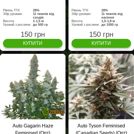
Рівень ТГК:
28%
Рівень ТГК:
28%
Збір урожаю:
11 тижнів від
Збір урожаю:
11 тижнів від
сходів
насіння
Висота:
1-1,5 м
Висота:
1,5-1,8 м
Урожай з рослини:
до 500 гр
Урожай з рослини:
до 1000 гр
150 грн
150 грн
КУПИТИ
КУПИТИ
Auto Gagarin Haze
Auto Tyson Feminised
Feminised (Опт)
(Canadian Seeds) (Опт)