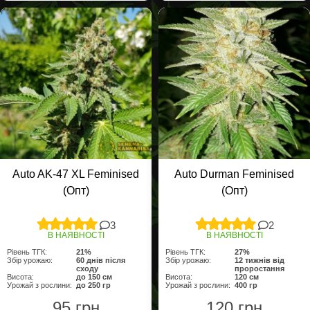
Auto AK-47 XL Feminised
Auto Durman Feminised
(Опт)
(Опт)
3
2
В НАЯВНОСТІ
В НАЯВНОСТІ
Рівень ТГК:
21%
Рівень ТГК:
27%
Збір урожаю:
60 днів після
Збір урожаю:
12 тижнів від
сходу
проростання
Висота:
до 150 см
Висота:
120 см
Урожай з рослини:
до 250 гр
Урожай з рослини:
400 гр
95 грн
120 грн