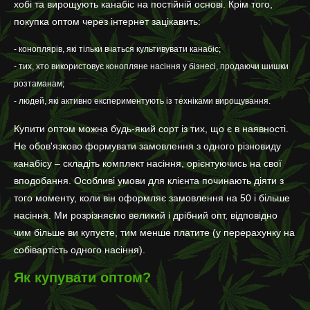
хобі та вирощують канабіс на постійній основі. Крім того,
покупка оптом через інтернет зацікавить:
- коноплярів, які тільки вчаться культивувати канабіс;
- тих, хто використовує конопляне насіння у бізнесі, продаючи шишки
розтаманам;
- людей, які активно експериментують із техніками вирощування.
Купити оптом можна будь-який сорт із тих, що є в наявності.
Не обов'язково формувати замовлення з одного різновиду
канабісу – складіть комплект насіння, орієнтуючись на свої
вподобання. Особливі умови для клієнта починають діяти з
того моменту, коли він оформляє замовлення на 50 і більше
насіння. Ми розрізняємо великий і дрібний опт, відповідно
чим більше ви купуєте, тим менше платите (у перерахунку на
собівартість одного насіння).
Як купувати оптом?