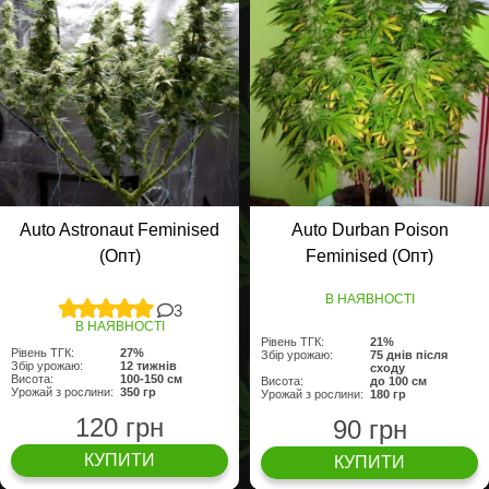
Auto Astronaut Feminised
Auto Durban Poison
(Опт)
Feminised (Опт)
В НАЯВНОСТІ
3
В НАЯВНОСТІ
Рівень ТГК:
21%
Рівень ТГК:
27%
Збір урожаю:
75 днів після
Збір урожаю:
12 тижнів
сходу
Висота:
100-150 см
Висота:
до 100 см
Урожай з рослини:
350 гр
Урожай з рослини:
180 гр
120 грн
90 грн
КУПИТИ
КУПИТИ