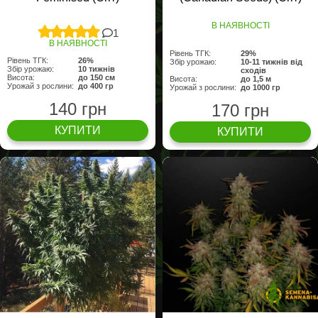
В НАЯВНОСТІ
1
В НАЯВНОСТІ
Рівень ТГК:
29%
Рівень ТГК:
26%
Збір урожаю:
10-11 тижнів від
Збір урожаю:
10 тижнів
сходів
Висота:
до 150 см
Висота:
до 1,5 м
Урожай з рослини:
до 400 гр
Урожай з рослини:
до 1000 гр
140 грн
170 грн
КУПИТИ
КУПИТИ