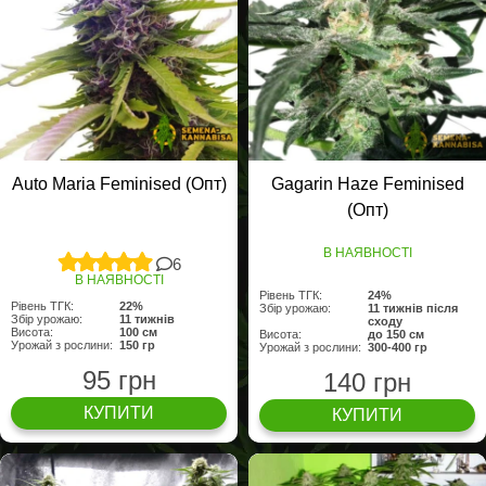
Auto Maria Feminised (Опт)
Gagarin Haze Feminised
(Опт)
В НАЯВНОСТІ
6
В НАЯВНОСТІ
Рівень ТГК:
24%
Рівень ТГК:
22%
Збір урожаю:
11 тижнів після
Збір урожаю:
11 тижнів
сходу
Висота:
100 см
Висота:
до 150 см
Урожай з рослини:
150 гр
Урожай з рослини:
300-400 гр
95 грн
140 грн
КУПИТИ
КУПИТИ