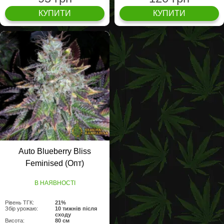
КУПИТИ
КУПИТИ
Auto Blueberry Bliss
Feminised (Опт)
В НАЯВНОСТІ
Рівень ТГК:
21%
Збір урожаю:
10 тижнів після
сходу
Висота:
80 см