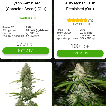
Tyson Feminised
Auto Afghan Kush
(Canadian Seeds) (Опт)
Feminised (Опт)
В НАЯВНОСТІ
2
В НАЯВНОСТІ
Рівень ТГК:
29%
Рівень ТГК:
22%
Збір урожаю:
75 днів (цвітіння)
Збір урожаю:
10 тижнів
Висота:
до 180 см
Висота:
150 - 180 см
Урожай з рослини:
до 1500 гр
Урожай з рослини:
300 - 350 гр
170 грн
100 грн
КУПИТИ
КУПИТИ