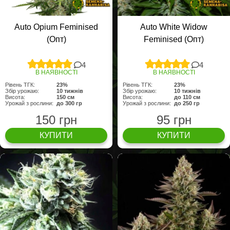
Auto Opium Feminised
Auto White Widow
(Опт)
Feminised (Опт)
4
4
В НАЯВНОСТІ
В НАЯВНОСТІ
Рівень ТГК:
23%
Рівень ТГК:
23%
Збір урожаю:
10 тижнів
Збір урожаю:
10 тижнів
Висота:
150 см
Висота:
до 110 см
Урожай з рослини:
до 300 гр
Урожай з рослини:
до 250 гр
150 грн
95 грн
КУПИТИ
КУПИТИ