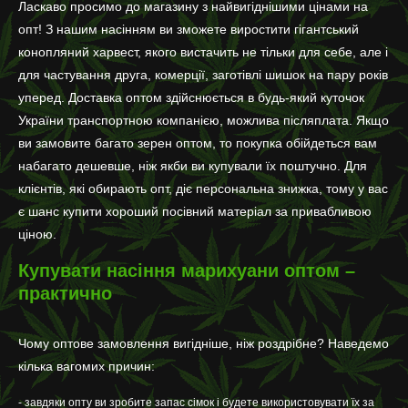
Ласкаво просимо до магазину з найвигіднішими цінами на
опт! З нашим насінням ви зможете виростити гігантський
конопляний харвест, якого вистачить не тільки для себе, але і
для частування друга, комерції, заготівлі шишок на пару років
уперед. Доставка оптом здійснюється в будь-який куточок
України транспортною компанією, можлива післяплата. Якщо
ви замовите багато зерен оптом, то покупка обійдеться вам
набагато дешевше, ніж якби ви купували їх поштучно. Для
клієнтів, які обирають опт, діє персональна знижка, тому у вас
є шанс купити хороший посівний матеріал за привабливою
ціною.
Купувати насіння марихуани оптом –
практично
Чому оптове замовлення вигідніше, ніж роздрібне? Наведемо
кілька вагомих причин:
- завдяки опту ви зробите запас сімок і будете використовувати їх за