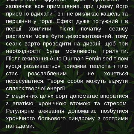
заповнює все приміщення, при цьому його 
приємно вдихати і він не викликає кашель та 
першіння у горлі. Ефект дуже потужний і в 
перші хвилини після початку сеансу 
растаман може бути дезорієнтований, тому 
сеанс варто проводити на дивані, щоб при 
необхідності була можливість прилягти. 
Після вживання Auto Durman Feminised тілом 
курця розливається приємна теплота і тіло 
стає розслабленим і не хочеться 
пересуватися. Творчі особи можуть відчути 
сплеск творчої енергії.
У медичних цілях сорт допомагає впоратися 
з апатією, хронічною втомою та стресом. 
Регулярне вживання допомагає позбутися 
хронічного больового синдрому з гострими 
нападами.