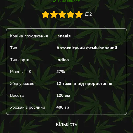
В наявності
2
Країна походження
Іспанія
Тип
Автоквітучий фемінізований
Тип сорта
Indica
Рівень ТГК
27%
Збір урожаю
12 тижнів від проростання
Висота
120 см
Урожай з рослини
400 гр
Кількість