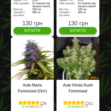
Рівень ТГК:
27%
Рівень ТГК:
27%
Збір урожаю:
12 тижнів від
Збір урожаю:
12 тижнів від
проростання
проростання
Висота:
120 см
Висота:
120 см
Урожай з
400 гр
Урожай з
400 гр
рослини:
рослини:
130 грн
130 грн
КУПИТИ
КУПИТИ
Auto Maria
Auto Hindu Kush
Feminised (Опт)
Feminised
6
11
В НАЯВНОСТІ
В НАЯВНОСТІ