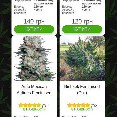
Збір урожаю:
12 тижнів від
Збір урожаю:
12 тижнів від
проростання
проростання
Висота:
120 см
Висота:
120 см
Урожай з
400 гр
Урожай з
400 гр
рослини:
рослини:
140 грн
120 грн
КУПИТИ
КУПИТИ
Auto Mexican
Bishkek Feminised
Airlines Feminised
(Опт)
11
2
В НАЯВНОСТІ
В НАЯВНОСТІ