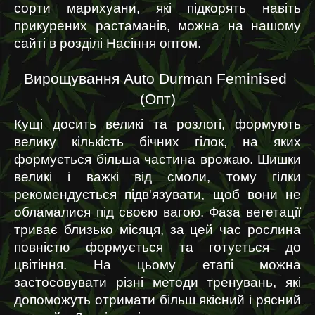
сорти марихуани, які підкорять навіть 
прикурених растаманів, можна на нашому 
сайті в розділі Насіння оптом.
Вирощування Auto Durman Feminised 
(Опт)
Кущі досить великі та розлогі, формують 
велику кількість бічних гілок, на яких 
формується більша частина врожаю. Шишки 
великі і важкі від смоли, тому гілки 
рекомендується підв'язувати, щоб вони не 
обламалися під своєю вагою. Фаза вегетації 
триває близько місяця, за цей час рослина 
повністю формується та готується до 
цвітіння. На цьому етапі можна 
застосовувати різні методи тренувань, які 
допоможуть отримати більш якісний і рясний 