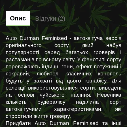
Опис
Відгуки (2)
Auto Durman Feminised - автоквітуча версія 
оригінального сорту, який набув 
популярності серед багатьох гроверів і 
растаманів по всьому світу. У фенотипі сорту 
переважають індичні гени, ефект потужний і 
яскравий, любителі класичних конопель 
будуть у захваті від цього канабісу. Для 
селекції використовувалися сорти, виведені 
на основі чуйського насіння. Невелика 
кількість рудералісу наділила сорт 
автоквітучими характеристиками, які 
спростили життя гроверу.
Придбати Auto Durman Feminised та інші 