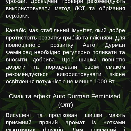
урожай. Досвідчені гровери рекомендують 
використовувати метод ЛСТ та обрізання 
верхівки. 
Канабіс має стабільний імунітет, який добре 
протистоїть розвитку грибків та плісняви. Для 
повноцінного розвитку Авто Дурман 
Фемінісед необхідно регулярно поливати та 
вносити добрива. Щоб шишки повністю 
дозріли та порадували своїм смаком 
рекомендується використовувати якісне 
освітлення потужністю не менше 1000 Вт.
Смак та ефект Auto Durman Feminised 
(Опт)
Висушені та проліковані шишки мають 
приємний пряний аромат із нотками 
екзотичних фруктів. Дим приємний і 