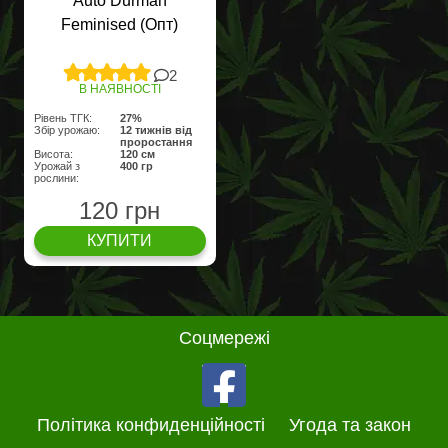
Auto Durman
Feminised (Опт)
2
В НАЯВНОСТІ
Рівень ТГК:
27%
Збір урожаю:
12 тижнів від
проростання
Висота:
120 см
Урожай з
400 гр
рослини:
120 грн
КУПИТИ
Соцмережі
Політика конфиденційності
Угода та закон