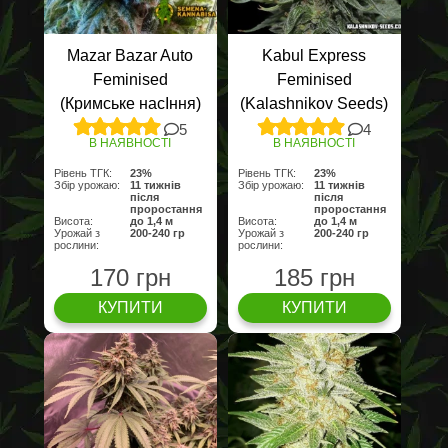
Mazar Bazar Auto
Kabul Express
Feminised
Feminised
(Кримське насІння)
(Kalashnikov Seeds)
5
4
В НАЯВНОСТІ
В НАЯВНОСТІ
Рівень ТГК:
23%
Рівень ТГК:
23%
Збір урожаю:
11 тижнів
Збір урожаю:
11 тижнів
після
після
проростання
проростання
Висота:
до 1,4 м
Висота:
до 1,4 м
Урожай з
200-240 гр
Урожай з
200-240 гр
рослини:
рослини:
170 грн
185 грн
КУПИТИ
КУПИТИ