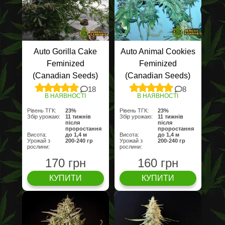
Auto Gorilla Cake
Auto Animal Cookies
Feminized
Feminized
(Canadian Seeds)
(Canadian Seeds)
18
8
В НАЯВНОСТІ
В НАЯВНОСТІ
Рівень ТГК:
23%
Рівень ТГК:
23%
Збір урожаю:
11 тижнів
Збір урожаю:
11 тижнів
після
після
проростання
проростання
Висота:
до 1,4 м
Висота:
до 1,4 м
Урожай з
200-240 гр
Урожай з
200-240 гр
рослини:
рослини:
170 грн
160 грн
КУПИТИ
КУПИТИ