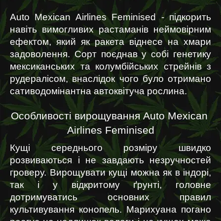
Auto Mexican Airlines Feminised - підкорить 
навіть вимогливих растаманів неймовірним 
ефектом, який як ракета віднесе на хмари 
задоволення. Сорт поєднав у собі генетику 
мексиканських та колумбійських стрейнів з 
рудералісом, внаслідок чого було отримано 
сативодомінантна автоквітуча рослина.
Особливості вирощування Auto Mexican 
Airlines Feminised
Кущі середнього розміру швидко 
розвиваються і не завдають незручностей 
гроверу. Вирощувати кущі можна як в індорі, 
так і у відкритому ґрунті, головне 
дотримуватись основних правил 
культивування конопель. Марихуана погано 