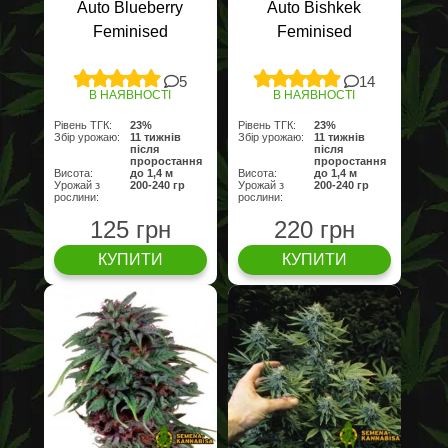
Auto Blueberry
Auto Bishkek
Feminised
Feminised
5
14
В НАЯВНОСТІ
В НАЯВНОСТІ
Рівень ТГК:
23%
Рівень ТГК:
23%
Збір урожаю:
11 тижнів
Збір урожаю:
11 тижнів
після
після
проростання
проростання
Висота:
до 1,4 м
Висота:
до 1,4 м
Урожай з
200-240 гр
Урожай з
200-240 гр
рослини:
рослини:
125 грн
220 грн
КУПИТИ
КУПИТИ