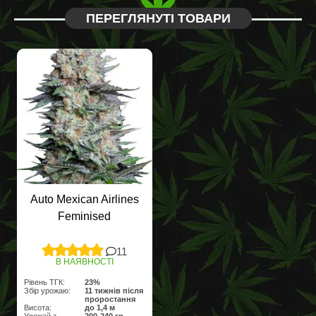
ПЕРЕГЛЯНУТІ ТОВАРИ
Auto Mexican Airlines
Feminised
11
В НАЯВНОСТІ
Рівень ТГК:
23%
Збір урожаю:
11 тижнів після
проростання
Висота:
до 1,4 м