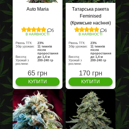
Auto Maria
Татарська ракета
Feminised
(Кримське насІння)
5
6
В НАЯВНОСТІ
В НАЯВНОСТІ
Рівень ТГК:
23%
Рівень ТГК:
23%
Збір урожаю:
11 тижнів
Збір урожаю:
11 тижнів
після
після
проростання
проростання
Висота:
до 1,4 м
Висота:
до 1,4 м
Урожай з
200-240 гр
Урожай з
200-240 гр
рослини:
рослини:
65 грн
170 грн
КУПИТИ
КУПИТИ