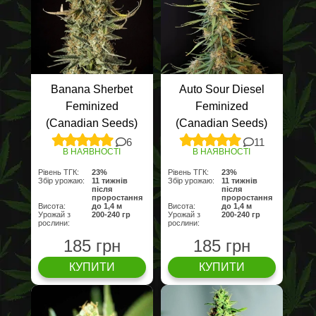
Banana Sherbet
Auto Sour Diesel
Feminized
Feminized
(Canadian Seeds)
(Canadian Seeds)
6
11
В НАЯВНОСТІ
В НАЯВНОСТІ
Рівень ТГК:
23%
Рівень ТГК:
23%
Збір урожаю:
11 тижнів
Збір урожаю:
11 тижнів
після
після
проростання
проростання
Висота:
до 1,4 м
Висота:
до 1,4 м
Урожай з
200-240 гр
Урожай з
200-240 гр
рослини:
рослини:
185 грн
185 грн
КУПИТИ
КУПИТИ