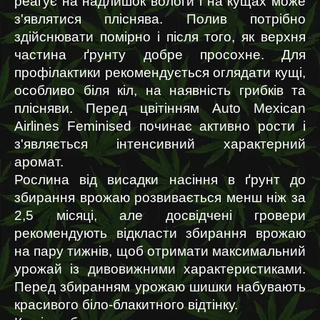
реагує на надлишок вологи і на кущах може 
з'являтися пліснява. Полив потрібно 
здійснювати помірно і після того, як верхня 
частина ґрунту добре просохне. Для 
профілактики рекомендується оглядати кущі, 
особливо біля кіл, на наявність грибків та 
плісняви. Перед цвітінням Auto Mexican 
Airlines Feminised починає активно рости і 
з'являється інтенсивний характерний 
аромат. 
Рослина від висадки насіння в ґрунт до 
збирання врожаю розвивається менш ніж за 
2,5 місяці, але досвідчені гровери 
рекомендують відкласти збирання врожаю 
на пару тижнів, щоб отримати максимальний 
урожай із дивовижними характеристиками. 
Перед збиранням урожаю шишки набувають 
красивого біло-блакитного відтінку.