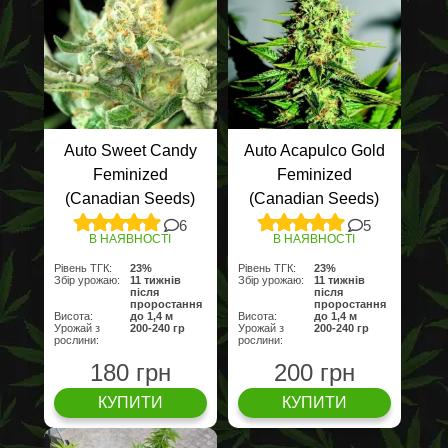
Auto Sweet Candy
Auto Acapulco Gold
Feminized
Feminized
(Canadian Seeds)
(Canadian Seeds)
6
5
В НАЯВНОСТІ
В НАЯВНОСТІ
Рівень ТГК:
23%
Рівень ТГК:
23%
Збір урожаю:
11 тижнів
Збір урожаю:
11 тижнів
після
після
проростання
проростання
Висота:
до 1,4 м
Висота:
до 1,4 м
Урожай з
200-240 гр
Урожай з
200-240 гр
рослини:
рослини:
180 грн
200 грн
КУПИТИ
КУПИТИ