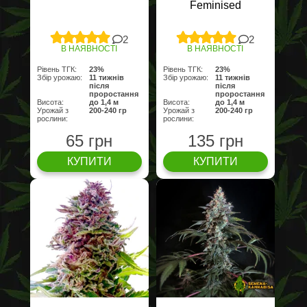
Feminised
2
2
В НАЯВНОСТІ
В НАЯВНОСТІ
Рівень ТГК:
23%
Рівень ТГК:
23%
Збір урожаю:
11 тижнів
Збір урожаю:
11 тижнів
після
після
проростання
проростання
Висота:
до 1,4 м
Висота:
до 1,4 м
Урожай з
200-240 гр
Урожай з
200-240 гр
рослини:
рослини:
65 грн
135 грн
КУПИТИ
КУПИТИ