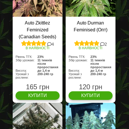
Auto Zkittlez
Auto Durman
Feminized
Feminised (Опт)
(Canadian Seeds)
4
2
В НАЯВНОСТІ
В НАЯВНОСТІ
Рівень ТГК:
23%
Рівень ТГК:
23%
Збір урожаю:
11 тижнів
Збір урожаю:
11 тижнів
після
після
проростання
проростання
Висота:
до 1,4 м
Висота:
до 1,4 м
Урожай з
200-240 гр
Урожай з
200-240 гр
рослини:
рослини:
165 грн
120 грн
КУПИТИ
КУПИТИ