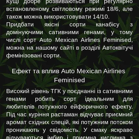
Кущі добре розвиваються при регулярно 
встановленому світловому режимі 18/6, але 
також можна використовувати 14/10.
Придбати якісні сорти канабісу з 
домінуючими сативними генами, у тому 
числі сорт Auto Mexican Airlines Feminised, 
можна на нашому сайті в розділі Автоквітучі 
фемінізовані сорти.
Ефект та вплив Auto Mexican Airlines 
Feminised
Високий рівень ТГК у поєднанні із сативними 
генами робить сорт ідеальним для 
любителів потужного ейфоричного ефекту. 
Під час куріння растаман відчуває приємний 
аромат східних спецій, які потужним потоком 
проникають у свідомість. У смаку яскраво 
відчуваються імбир і приємна кислинка з 