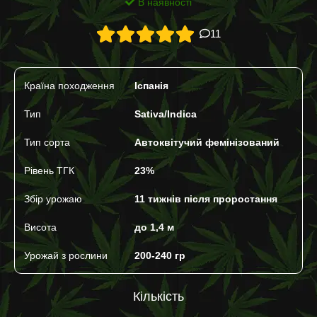
В наявності
11
Країна походження
Іспанія
Тип
Sativa/Indica
Тип сорта
Автоквітучий фемінізований
Рівень ТГК
23%
Збір урожаю
11 тижнів після проростання
Висота
до 1,4 м
Урожай з рослини
200-240 гр
Кількість