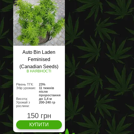
Auto Bin Laden
Feminised
(Canadian Seeds)
В НАЯВНОСТІ
(Опт)
Рівень ТГК:
23%
Збір урожаю:
11 тижнів
після
проростання
Висота:
до 1,4 м
Урожай з
200-240 гр
рослини:
150 грн
КУПИТИ