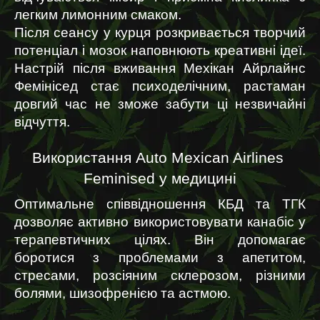
легким лимонним смаком.
Після сеансу у курця розкривається творчий 
потенціал і мозок наповнюють креативні ідеї. 
Настрій після вживання Мехікан Айрлайнс 
Фемінісед стає психоделічним, растаман 
довгий час не зможе забути ці незвичайні 
відчуття.
Використання Auto Mexican Airlines 
Feminised у медицині
Оптимальне співвідношення КБД та ТГК 
дозволяє активно використовувати канабіс у 
терапевтичних цілях. Він допомагає 
боротися з проблемами з апетитом, 
стресами, розсіяним склерозом, різними 
болями, шизофренією та астмою.