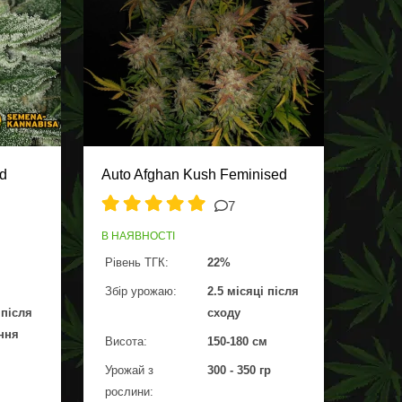
ed
Auto Afghan Kush Feminised
7
В НАЯВНОСТІ
Рівень ТГК:
22%
Збір урожаю:
2.5 місяці після
 після
сходу
ння
Висота:
150-180 см
Урожай з
300 - 350 гр
рослини: