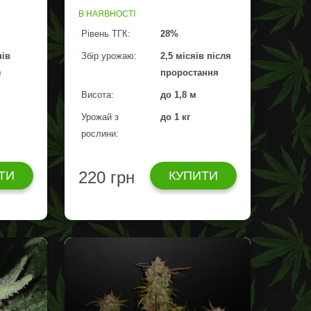
В НАЯВНОСТІ
Рівень ТГК:
28%
нів
Збір урожаю:
2,5 місяів після
)
проростання
Висота:
до 1,8 м
Урожай з
до 1 кг
рослини:
220 грн
ТИ
КУПИТИ