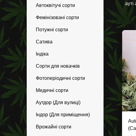
ауті
Автоквітучі сорти
Фемінізовані сорти
Потужні сорти
Сатива
Індіка
Сорти для новачків
Фотоперіодичні сорти
Медичні сорти
Аутдор (Для вулиці)
Індор (Для приміщення)
Aut
Врожайні сорти
(Ca