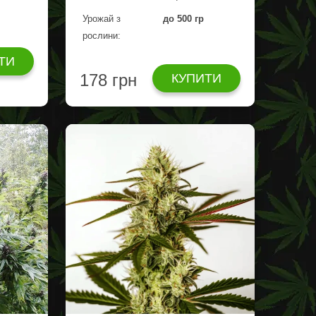
р
Урожай з
до 500 гр
рослини:
ТИ
178 грн
КУПИТИ