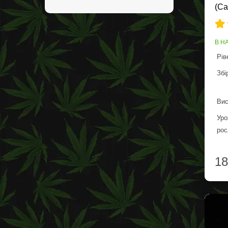
(Ca
В Н
Рів
Збі
Вис
Уро
рос
18