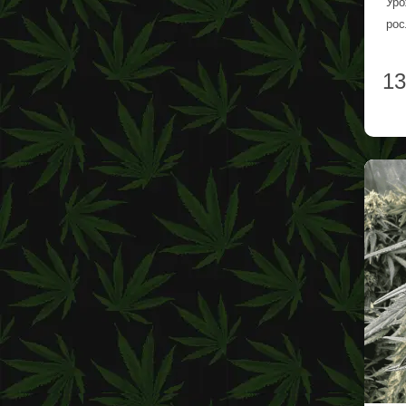
Уро
рос
13