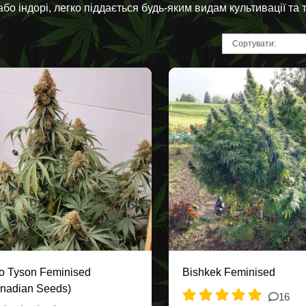
 або індорі, легко піддається будь-яким видам культивації та
o Tyson Feminised
Bishkek Feminised
nadian Seeds)
16