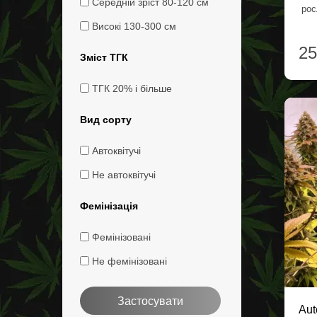
Середній зріст 80-120 см
рос
Високі 130-300 см
25
Зміст ТГК
ТГК 20% і більше
Вид сорту
Автоквітучі
Не автоквітучі
Фемінізація
Фемінізовані
Не фемінізовані
Застосувати
Aut