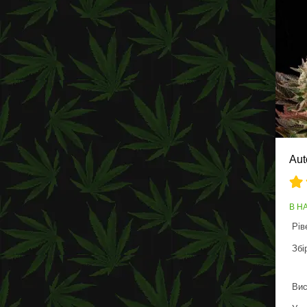
Aut
В Н
Рів
Збі
Вис