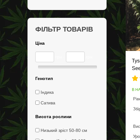
ФІЛЬТР ТОВАРІВ
Ціна
грн -
грн
Tys
See
Генотип
В Н
Індика
Рів
Сатива
Збі
Висота рослини
Вис
Низький зріст 50-80 см
Уро