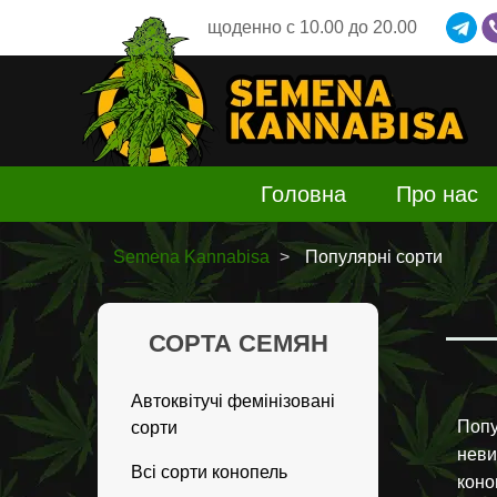
щоденно
c 10.00 до 20.00
Головна
Про нас
Semena Kannabisa
Популярні сорти
СОРТА СЕМЯН
Автоквітучі фемінізовані
Попу
сорти
неви
Всі сорти конопель
коно