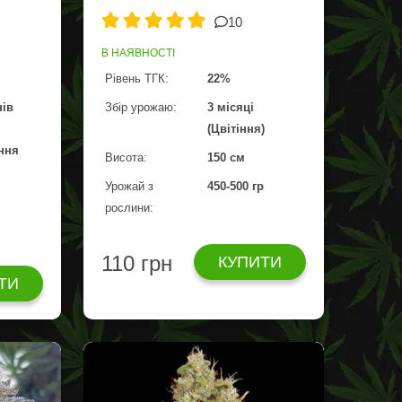
10
В НАЯВНОСТІ
Рівень ТГК:
22%
нів
Збір урожаю:
3 місяці
(Цвітіння)
ння
Висота:
150 см
Урожай з
450-500 гр
рослини:
110 грн
КУПИТИ
ТИ