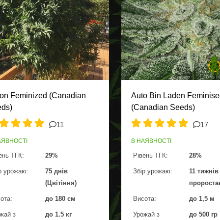
on Feminized (Canadian
Auto Bin Laden Feminis
ds)
(Canadian Seeds)
11
17
АЯВНОСТІ
В НАЯВНОСТІ
ень ТГК:
29%
Рівень ТГК:
28%
р урожаю:
75 днів
Збір урожаю:
11 тижнів
(Цвітіння)
пророста
ота:
до 180 см
Висота:
до 1,5 м
жай з
до 1.5 кг
Урожай з
до 500 гр