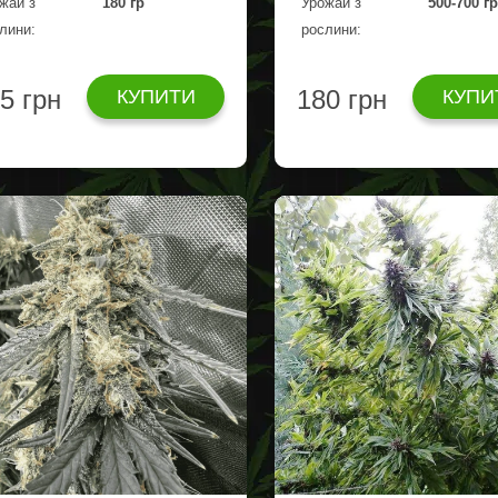
жай з
180 гр
Урожай з
500-700 г
лини:
рослини:
5 грн
180 грн
КУПИТИ
КУПИ