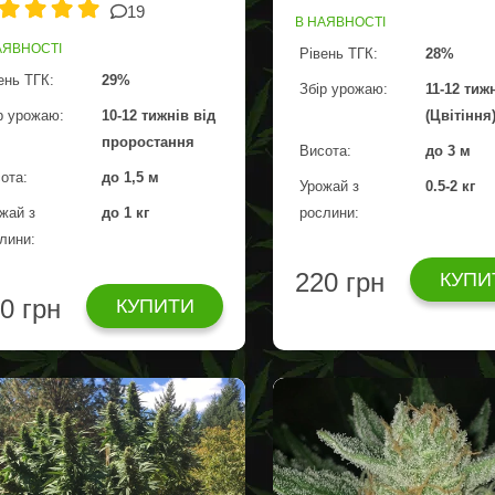
19
В НАЯВНОСТІ
АЯВНОСТІ
Рівень ТГК:
28%
ень ТГК:
29%
Збір урожаю:
11-12 тиж
р урожаю:
10-12 тижнів від
(Цвітіння
проростання
Висота:
до 3 м
ота:
до 1,5 м
Урожай з
0.5-2 кг
жай з
до 1 кг
рослини:
лини:
220 грн
КУПИ
0 грн
КУПИТИ