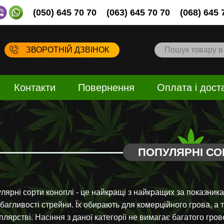
(050) 645 70 70
(063) 645 70 70
(068) 645 
ЗВОРОТНІЙ ДЗВІНОК
Контакти
Повернення
Оплата і дост
ПОПУЛЯРНІ СО
лярні сорти коноплі - це найкращі з найкращих за показника
багливості стрейни. Їх обирають для комерційного грова, а т
плярстві. Насіння з даної категорії не вимагає багатого гро