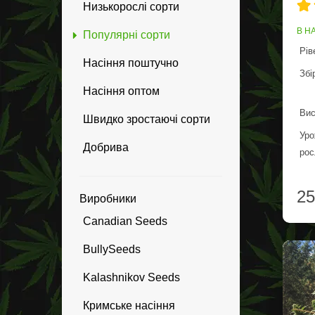
Низькорослі сорти
В Н
Популярні сорти
Рів
Насіння поштучно
Збі
Насіння оптом
Вис
Швидко зростаючі сорти
Уро
Добрива
рос
25
Виробники
Canadian Seeds
BullySeeds
Kalashnikov Seeds
Кримське насіння