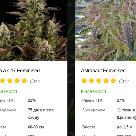
o Ak-47 Feminised
Astronaut Feminised
14
12
АЯВНОСТІ
В НАЯВНОСТІ
ень ТГК:
21%
Рівень ТГК:
27%
р урожаю:
75 днів після
Збір урожаю:
11 тижнів
сходу
(Цвітіння
ота:
60-80 см
Висота:
до 1,5 м