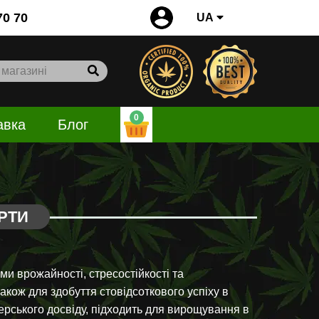
0
70 70
UA
0
авка
Блог
РТИ
ми врожайності, стресостійкості та
акож для здобуття стовідсоткового успіху в
верського досвіду, підходить для вирощування в