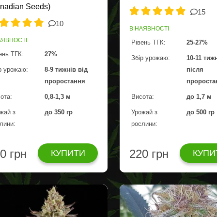
nadian Seeds)
15
10
В НАЯВНОСТІ
АЯВНОСТІ
Рівень ТГК:
25-27%
ень ТГК:
27%
Збір урожаю:
10-11 тиж
р урожаю:
8-9 тижнів від
після
проростання
пророста
ота:
0,8-1,3 м
Висота:
до 1,7 м
жай з
до 350 гр
Урожай з
до 500 гр
лини:
рослини:
0 грн
220 грн
КУПИТИ
КУПИ