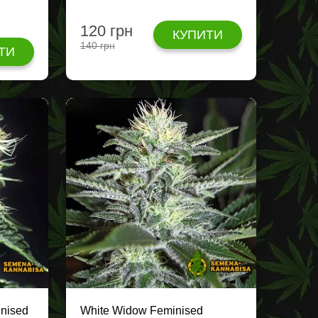
120 грн
КУПИТИ
140 грн
ТИ
inised
White Widow Feminised