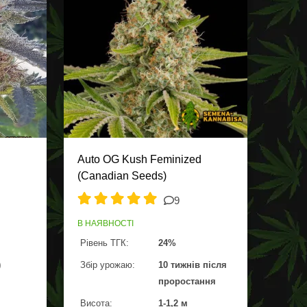
Auto OG Kush Feminized
(Canadian Seeds)
9
В НАЯВНОСТІ
Рівень ТГК:
24%
)
Збір урожаю:
10 тижнів після
проростання
Висота:
1-1,2 м