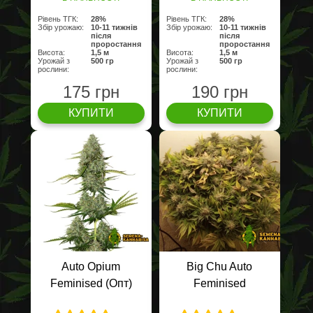
Рівень ТГК:
28%
Рівень ТГК:
28%
Збір урожаю:
10-11 тижнів
Збір урожаю:
10-11 тижнів
після
після
проростання
проростання
Висота:
1,5 м
Висота:
1,5 м
Урожай з
500 гр
Урожай з
500 гр
рослини:
рослини:
175 грн
190 грн
КУПИТИ
КУПИТИ
Auto Opium
Big Chu Auto
Feminised (Опт)
Feminised