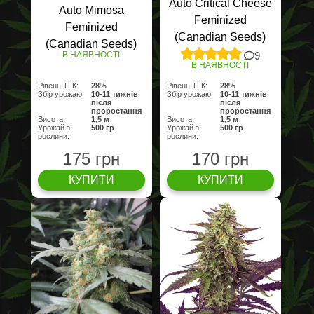
Auto Critical Cheese
Auto Mimosa
Feminized
Feminized
(Canadian Seeds)
(Canadian Seeds)
9
В НАЯВНОСТІ
В НАЯВНОСТІ
Рівень ТГК:
28%
Рівень ТГК:
28%
Збір урожаю:
10-11 тижнів
Збір урожаю:
10-11 тижнів
після
після
проростання
проростання
Висота:
1,5 м
Висота:
1,5 м
Урожай з
500 гр
Урожай з
500 гр
рослини:
рослини:
175 грн
170 грн
КУПИТИ
КУПИТИ