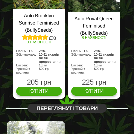
Auto Brooklyn
Auto Royal Queen
Sunrise Feminised
Feminised
(BullySeeds)
(BullySeeds)
3
В НАЯВНОСТІ
В НАЯВНОСТІ
Рівень ТГК:
28%
Рівень ТГК:
28%
Збір урожаю:
10-11 тижнів
Збір урожаю:
10-11 тижнів
після
після
проростання
проростання
Висота:
1,5 м
Висота:
1,5 м
Урожай з
500 гр
Урожай з
500 гр
рослини:
рослини:
205 грн
225 грн
КУПИТИ
КУПИТИ
ПЕРЕГЛЯНУТІ ТОВАРИ