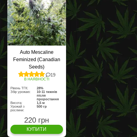
Auto Mescaline
Feminized (Canadian
Seeds)
19
В НАЯВНОСТІ
Рівень ТГК:
28%
Збір урожаю:
10-11 тижнів
після
проростання
Висота:
1,5 м
Урожай з
500 гр
рослини:
220 грн
КУПИТИ