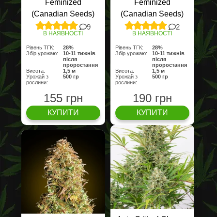
Feminized
Feminized
(Canadian Seeds)
(Canadian Seeds)
9
2
В НАЯВНОСТІ
В НАЯВНОСТІ
Рівень ТГК:
28%
Рівень ТГК:
28%
Збір урожаю:
10-11 тижнів
Збір урожаю:
10-11 тижнів
після
після
проростання
проростання
Висота:
1,5 м
Висота:
1,5 м
Урожай з
500 гр
Урожай з
500 гр
рослини:
рослини:
155 грн
190 грн
КУПИТИ
КУПИТИ