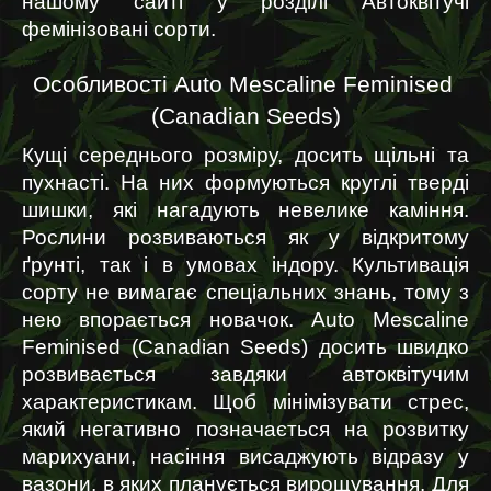
нашому сайті у розділі Автоквітучі 
фемінізовані сорти.
Особливості Auto Mescaline Feminised 
(Canadian Seeds)
Кущі середнього розміру, досить щільні та 
пухнасті. На них формуються круглі тверді 
шишки, які нагадують невелике каміння. 
Рослини розвиваються як у відкритому 
ґрунті, так і в умовах індору. Культивація 
сорту не вимагає спеціальних знань, тому з 
нею впорається новачок. Auto Mescaline 
Feminised (Canadian Seeds) досить швидко 
розвивається завдяки автоквітучим 
характеристикам. Щоб мінімізувати стрес, 
який негативно позначається на розвитку 
марихуани, насіння висаджують відразу у 
вазони, в яких планується вирощування. Для 