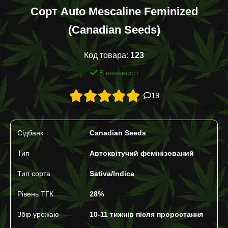
Сорт Auto Mescaline Feminized
(Canadian Seeds)
Код товара:
123
В наявності
19
Сідбанк
Canadian Seeds
Тип
Автоквітучий фемінізований
Тип сорта
Sativa/Indica
Рівень ТГК
28%
Збір урожаю
10-11 тижнів після проростання