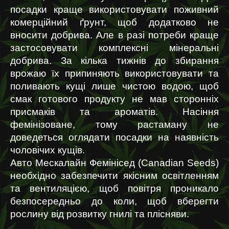
посадки краще використовувати поживний 
комерційний ґрунт, щоб додатково не 
вносити добрива. Але в разі потреби краще 
застосовувати комплексні мінеральні 
добрива. За кілька тижнів до збирання 
врожаю їх припиняють використовувати та 
поливають кущі лише чистою водою, щоб 
смак готового продукту не мав сторонніх 
присмаків та ароматів. Насіння 
фемінізоване, тому растаману не 
доведеться оглядати посадки на наявність 
чоловічих кущів.
Авто Мескалайн Фемінісед (Canadian Seeds)  
необхідно забезпечити якісним освітленням 
та вентиляцією, щоб повітря проникало 
безпосередньо до коли, щоб вберегти 
рослину від розвитку гнилі та плісняви.