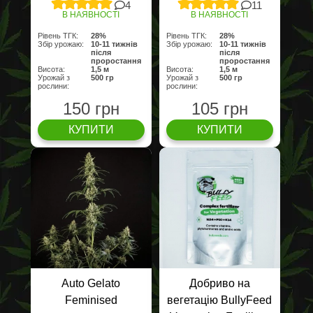
4
11
В НАЯВНОСТІ
В НАЯВНОСТІ
Рівень ТГК:
28%
Рівень ТГК:
28%
Збір урожаю:
10-11 тижнів
Збір урожаю:
10-11 тижнів
після
після
проростання
проростання
Висота:
1,5 м
Висота:
1,5 м
Урожай з
500 гр
Урожай з
500 гр
рослини:
рослини:
150 грн
105 грн
КУПИТИ
КУПИТИ
Auto Gelato
Добриво на
Feminised
вегетацію BullyFeed