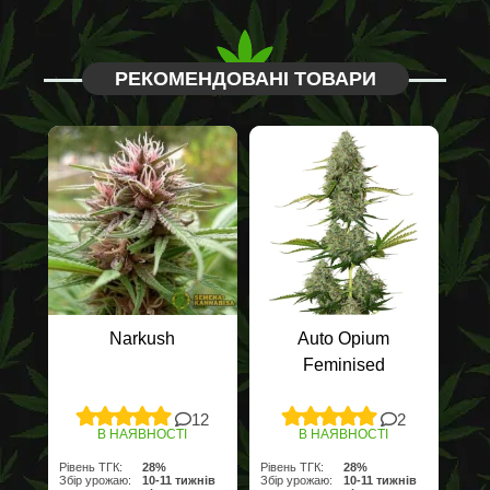
РЕКОМЕНДОВАНІ ТОВАРИ
Narkush
Auto Opium
Feminised
12
2
В НАЯВНОСТІ
В НАЯВНОСТІ
Рівень ТГК:
28%
Рівень ТГК:
28%
Збір урожаю:
10-11 тижнів
Збір урожаю:
10-11 тижнів