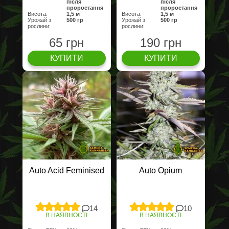
після
після
проростання
проростання
Висота:
1,5 м
Висота:
1,5 м
Урожай з
500 гр
Урожай з
500 гр
рослини:
рослини:
65 грн
190 грн
КУПИТИ
КУПИТИ
Auto Acid Feminised
Auto Opium
14
10
В НАЯВНОСТІ
В НАЯВНОСТІ