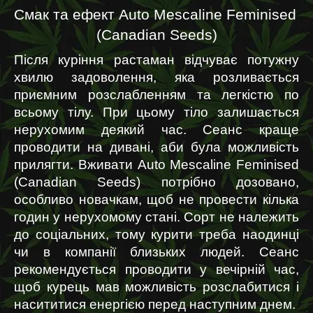
Смак та ефект Auto Mescaline Feminised 
(Canadian Seeds)
Після куріння растаман відчуває потужну 
хвилю задоволення, яка розливається 
приємним розслабленням та легкістю по 
всьому тілу. При цьому тіло залишається 
нерухомим деякий час. Сеанс краще 
проводити на дивані, аби була можливість 
прилягти. Вживати Auto Mescaline Feminised 
(Canadian Seeds) потрібно дозовано, 
особливо новачкам, щоб не провести кілька 
годин у нерухомому стані. Сорт не належить 
до соціальних, тому курити треба наодинці 
чи в компанії близьких людей. Сеанс 
рекомендується проводити у вечірній час, 
щоб курець мав можливість розслабитися і 
насититися енергією перед наступним днем.