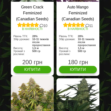
Green Crack
Auto Mango
Feminized
Feminized
(Canadian Seeds)
(Canadian Seeds)
10
11
В НАЯВНОСТІ
В НАЯВНОСТІ
Рівень ТГК:
28%
Рівень ТГК:
28%
Збір урожаю:
10-11 тижнів
Збір урожаю:
10-11 тижнів
після
після
проростання
проростання
Висота:
1,5 м
Висота:
1,5 м
Урожай з
500 гр
Урожай з
500 гр
рослини:
рослини:
200 грн
180 грн
КУПИТИ
КУПИТИ