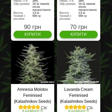
Рівень ТГК:
28%
Рівень ТГК:
28%
Збір урожаю:
10-11 тижнів
Збір урожаю:
10-11 тижнів
після
після
проростання
проростання
Висота:
1,5 м
Висота:
1,5 м
Урожай з
500 гр
Урожай з
500 гр
рослини:
рослини:
90 грн
70 грн
КУПИТИ
КУПИТИ
Amnesia Molotov
Lavanda Cream
Feminised
Feminised
(Kalashnikov Seeds)
(Kalashnikov Seeds)
6
6
В НАЯВНОСТІ
В НАЯВНОСТІ