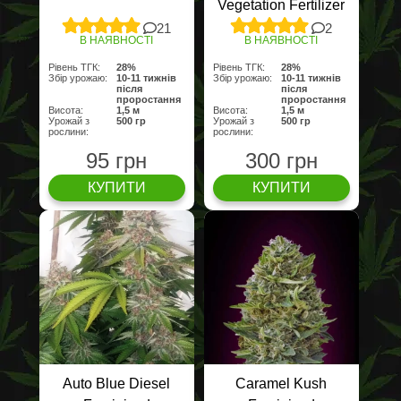
Vegetation Fertilizer
(100г)
21
2
В НАЯВНОСТІ
В НАЯВНОСТІ
Рівень ТГК:
28%
Рівень ТГК:
28%
Збір урожаю:
10-11 тижнів
Збір урожаю:
10-11 тижнів
після
після
проростання
проростання
Висота:
1,5 м
Висота:
1,5 м
Урожай з
500 гр
Урожай з
500 гр
рослини:
рослини:
95 грн
300 грн
КУПИТИ
КУПИТИ
Auto Blue Diesel
Caramel Kush