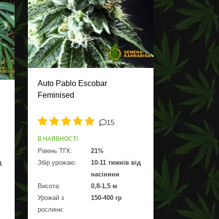
Auto Pablo Escobar
Feminised
15
В НАЯВНОСТІ
Рівень ТГК:
21%
д
Збір урожаю:
10-11 тижнів від
насінини
Висота:
0,8-1,5 м
Урожай з
150-400 гр
рослини: