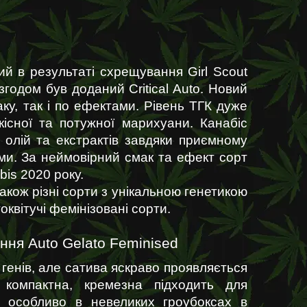
й в результаті схрещування Girl Scout 
згодом був доданий Critical Auto. Новий 
у, так і по ефектами. Рівень ТГК дуже 
кісної та потужної марихуани. Канабіс 
олій та екстрактів завдяки приємному 
ми. За неймовірний смак та ефект сорт 
is 2020 року.
акож різні сорти з унікальною генетикою 
оквітучі фемінізовані сорти.
ня Auto Gelato Feminised
генів, але сатива яскраво проявляється 
 компактна, кремезна підходить для 
 особливо в невеликих гроубоксах в 