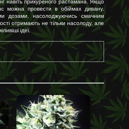
іг навіть прикуреного растамана. Якщо 
нс можна провести в обіймах дивану. 
ми дозами, насолоджуючись смачним 
сті отримають не тільки насолоду, але 
ливіші ідеї.