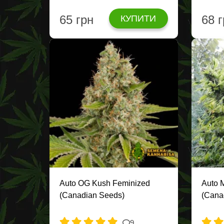
65 грн
68 
КУПИТИ
Auto OG Kush Feminized
Auto 
(Canadian Seeds)
(Cana
9