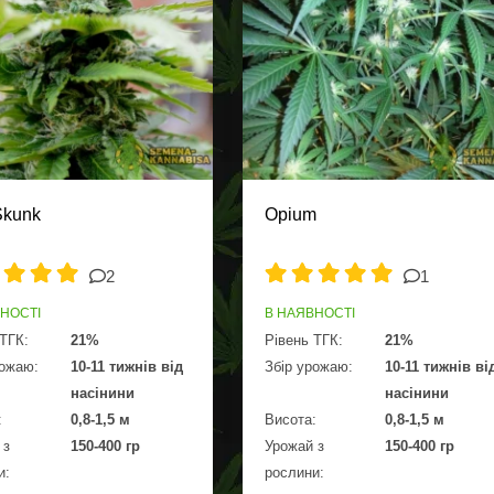
Skunk
Opium
2
1
ВНОСТІ
В НАЯВНОСТІ
 ТГК:
21%
Рівень ТГК:
21%
рожаю:
10-11 тижнів від
Збір урожаю:
10-11 тижнів ві
насінини
насінини
:
0,8-1,5 м
Висота:
0,8-1,5 м
 з
150-400 гр
Урожай з
150-400 гр
и:
рослини: