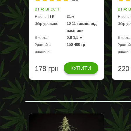
В НАЯВНОСТІ
В НАЯ
Рівень ТГК:
21%
Рівень
Збір урожаю:
10-11 тижнів від
Збір у
насінини
Висота:
0,8-1,5 м
Висота
Урожай з
150-400 гр
Урожай
рослини:
рослин
178 грн
220
КУПИТИ