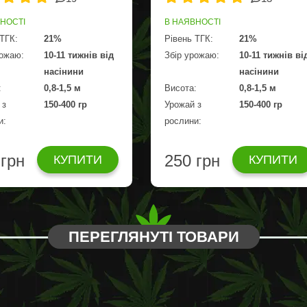
ВНОСТІ
В НАЯВНОСТІ
 ТГК:
21%
Рівень ТГК:
21%
рожаю:
10-11 тижнів від
Збір урожаю:
10-11 тижнів ві
насінини
насінини
:
0,8-1,5 м
Висота:
0,8-1,5 м
 з
150-400 гр
Урожай з
150-400 гр
и:
рослини:
 грн
250 грн
КУПИТИ
КУПИТИ
ПЕРЕГЛЯНУТІ ТОВАРИ