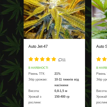
Auto Jet-47
Auto 
11
В НАЯВНОСТІ
В НАЯ
Рівень ТГК:
21%
Рівень
Збір урожаю:
10-11 тижнів від
Збір у
насінини
Висота:
0,8-1,5 м
Висота
Урожай з
150-400 гр
Урожай
рослини:
рослин