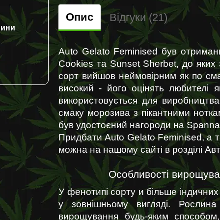
Опис
Відгуки (21)
нини
Auto Gelato Feminised був отримани
Cookies та Sunset Sherbet, до яких 
сорт вийшов неймовірним як по смак
високий - його оцінять любителі я
використовується для виробництва 
смаку морозива з пікантними нотка
був удостоєний нагороди на Spannab
Придбати Auto Gelato Feminised, а т
можна на нашому сайті в розділі Авт
Особливості вирощуван
У фенотипі сорту и більше індичних 
у зовнішньому вигляді. Рослина
вирощування будь-яким способом,