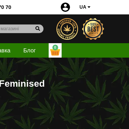
0
70 70
UA
0
авка
Блог
 Feminised