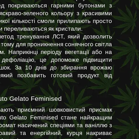
сед покриваються гарними бутонами з 
скраво-зеленого кольору з красивими 
икої кількості смоли прилипають просто 
ли переливаються як кристали.
етод тренування ЛСТ, який дозволить 
тому для проникнення сонячного світла 
. Наприкінці періоду вегетації або на 
 дефоліацію, це допоможе підвищити 
ишок. За 10 днів до збирання врожаю 
який позбавить готовий продукт від 
uto Gelato Feminised
мають приємний шовковистий присмак 
uto Gelato Feminised стане найкращим 
ромат насичений спеціями та ваніллю з 
равий та енергійний, курця накриває 