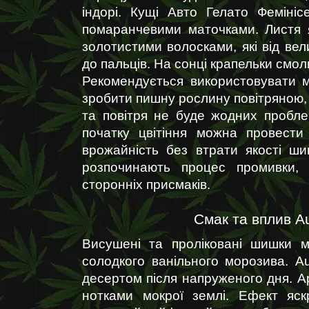
індорі. Кущі Авто Гелато Феміні
помаранчевими маточками. Листя я
золотистими волосками, які від вел
до пальців. На сонці крапельки смо
Рекомендується використовувати м
зробити пишну рослину повітряною, 
та повітря не буде жодних проблем
початку цвітіння можна провести
врожайність без втрати якості ш
розпочинають процес промивки, 
сторонніх присмаків.
Смак та вплив A
Висушені та проліковані шишки 
солодкого ванільного морозива. A
десертом після напруженого дня. А
нотками мокрої землі. Ефект яск