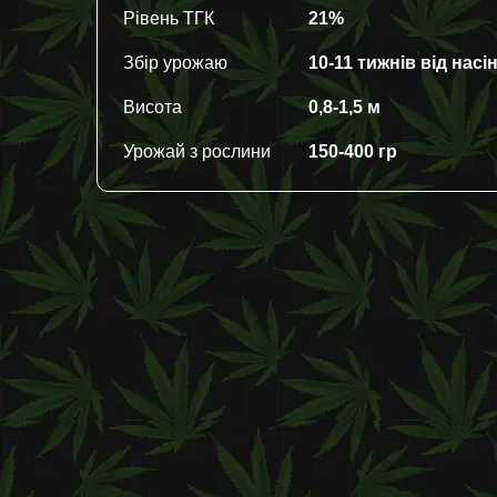
Рівень ТГК
21%
Збір урожаю
10-11 тижнів від насі
Висота
0,8-1,5 м
Урожай з рослини
150-400 гр