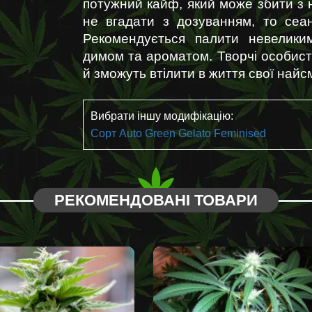
потужний кайф, який може збити з н
не вгадати з дозуванням, то сеа
Рекомендується палити невелики
димом та ароматом. Творчі особисто
й зможуть втілити в життя свої найсмі
Вибрати іншу модифікацію:
Сорт Auto Green Gelato Feminised
РЕКОМЕНДОВАНІ ТОВАРИ