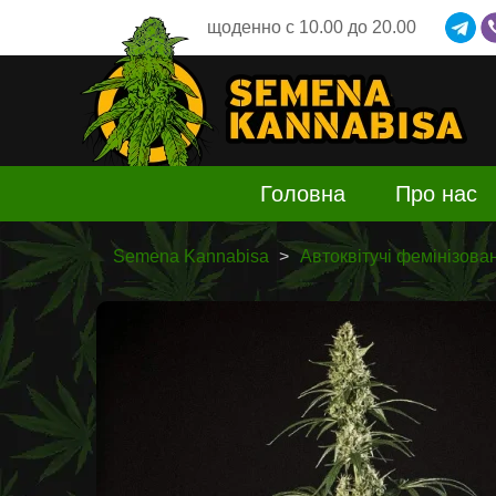
щоденно
c 10.00 до 20.00
Головна
Про нас
Semena Kannabisa
Автоквітучі фемінізован