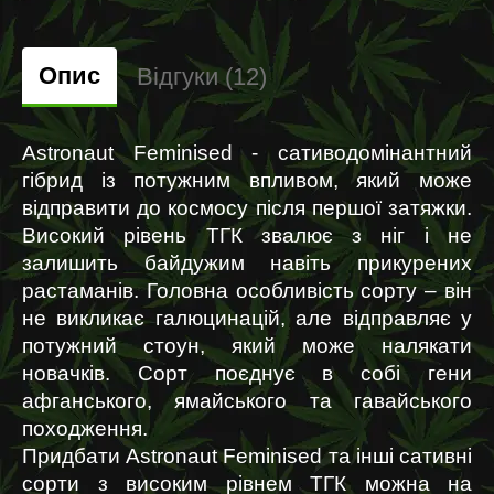
Опис
Відгуки (12)
Astronaut Feminised - сативодомінантний 
гібрид із потужним впливом, який може 
відправити до космосу після першої затяжки. 
Високий рівень ТГК звалює з ніг і не 
залишить байдужим навіть прикурених 
растаманів. Головна особливість сорту – він 
не викликає галюцинацій, але відправляє у 
потужний стоун, який може налякати 
новачків. Сорт поєднує в собі гени 
афганського, ямайського та гавайського 
походження.
Придбати Astronaut Feminised та інші сативні 
сорти з високим рівнем ТГК можна на 