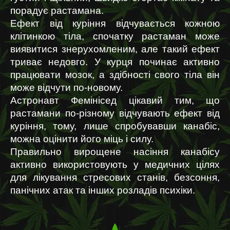
порадує растамана.
Ефект від куріння відчувається кожною 
клітинкою тіла, спочатку растаман може 
виявитися знерухомленим, але такий ефект 
триває недовго. У курця починає активно 
працювати мозок, а здібності свого тіла він 
може відчути по-новому.
Астронавт Фемінісед цікавий тим, що 
растамани по-різному відчувають ефект від 
куріння, тому, лише спробувавши канабіс, 
можна оцінити його міць і силу.
Правильно вирощене насіння канабісу 
активно використовують у медичних цілях 
для лікування стресових станів, безсоння, 
панічних атак та інших розладів психіки.