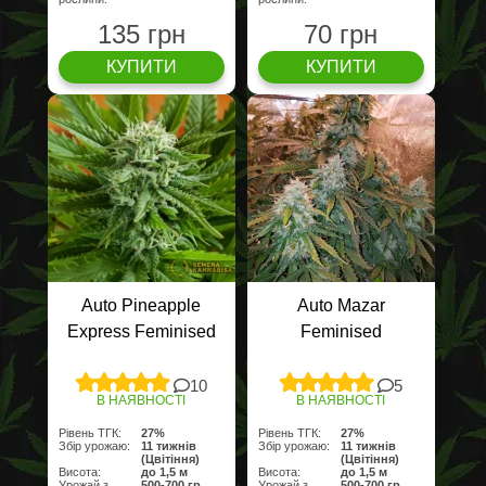
135 грн
70 грн
КУПИТИ
КУПИТИ
Auto Pineapple
Auto Mazar
Express Feminised
Feminised
10
5
В НАЯВНОСТІ
В НАЯВНОСТІ
Рівень ТГК:
27%
Рівень ТГК:
27%
Збір урожаю:
11 тижнів
Збір урожаю:
11 тижнів
(Цвітіння)
(Цвітіння)
Висота:
до 1,5 м
Висота:
до 1,5 м
Урожай з
500-700 гр
Урожай з
500-700 гр