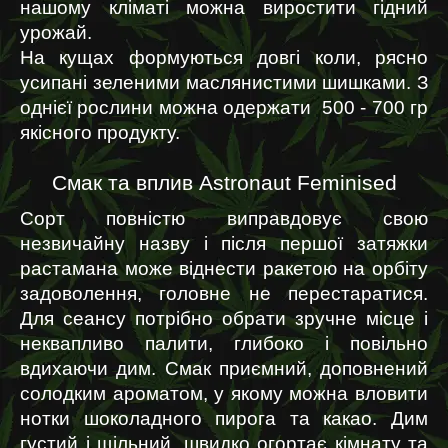
нашому кліматі можна виростити гідний 
урожай.
На кущах формуються довгі коли, рясно 
усипані зеленими маслянистими шишками. З 
однієї рослини можна одержати  500 - 700 гр 
якісного продукту.
Смак та вплив Astronaut Feminised
Сорт повністю виправдовує свою 
незвичайну назву і після першої затяжки 
растамана може віднести ракетою на орбіту 
задоволення, головне не перестаратися. 
Для сеансу потрібно обрати зручне місце і 
неквапливо палити, глибоко і повільно 
вдихаючи дим. Смак приємний, доповнений 
солодким ароматом, у якому можна вловити 
нотки шоколадного пирога та какао. Дим 
густий і щільний, швидко огортає кімнату та 