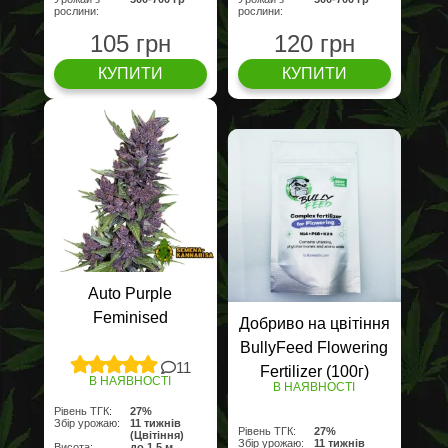
рослини:
рослини:
105 грн
120 грн
КУПИТИ
КУПИТИ
Auto Purple
Feminised
Добриво на цвітіння
BullyFeed Flowering
11
Fertilizer (100г)
В НАЯВНОСТІ
В НАЯВНОСТІ
Рівень ТГК:
27%
Збір урожаю:
11 тижнів
Рівень ТГК:
27%
(Цвітіння)
Збір урожаю:
11 тижнів
Висота:
до 1,5 м