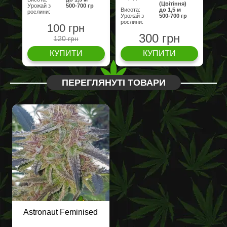
(Цвітіння)
Урожай з
500-700 гр
Висота:
до 1,5 м
рослини:
Урожай з
500-700 гр
рослини:
100 грн
300 грн
120 грн
КУПИТИ
КУПИТИ
ПЕРЕГЛЯНУТІ ТОВАРИ
Astronaut Feminised