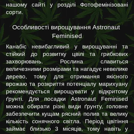
нашому сайті у розділі Фотофемінізовані 
сорти.
Особливості вирощування Astronaut 
Feminised
Канабіс невибагливий у вирощуванні та 
стійкий до розвитку цвілі та грибкових 
захворювань. Рослина славиться 
величезними розмірами та нагадує невелике 
дерево, тому для отримання якісного 
врожаю та розкриття потенціалу марихуану 
рекомендується вирощувати у відкритому 
ґрунті. Для посадки Astronaut Feminised 
можна обирати різні види ґрунту, головне 
забезпечити кущам рясний полив та велику 
кількість сонячного світла. Період цвітіння 
займає близько 3 місяців, тому навіть у 