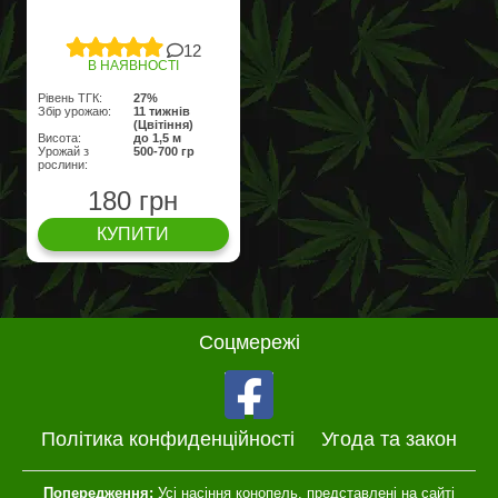
12
В НАЯВНОСТІ
Рівень ТГК:
27%
Збір урожаю:
11 тижнів
(Цвітіння)
Висота:
до 1,5 м
Урожай з
500-700 гр
рослини:
180 грн
КУПИТИ
Соцмережі
Політика конфиденційності
Угода та закон
Попередження:
Усі насіння конопель, представлені на сайті