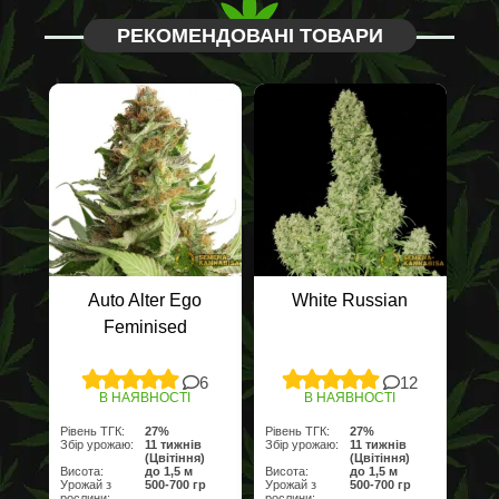
РЕКОМЕНДОВАНІ ТОВАРИ
Auto Alter Ego
White Russian
Feminised
6
12
В НАЯВНОСТІ
В НАЯВНОСТІ
Рівень ТГК:
27%
Рівень ТГК:
27%
Збір урожаю:
11 тижнів
Збір урожаю:
11 тижнів
(Цвітіння)
(Цвітіння)
Висота:
до 1,5 м
Висота:
до 1,5 м
Урожай з
500-700 гр
Урожай з
500-700 гр
рослини:
рослини: