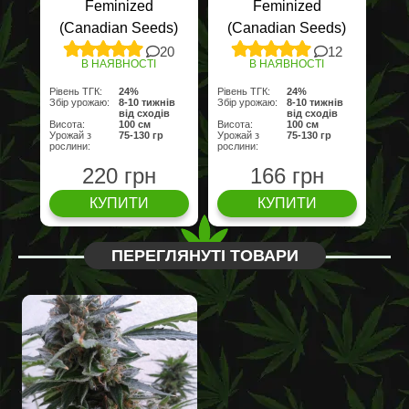
Feminized
Feminized
(Canadian Seeds)
(Canadian Seeds)
20
12
В НАЯВНОСТІ
В НАЯВНОСТІ
Рівень ТГК:
24%
Рівень ТГК:
24%
Збір урожаю:
8-10 тижнів
Збір урожаю:
8-10 тижнів
від сходів
від сходів
Висота:
100 cм
Висота:
100 cм
Урожай з
75-130 гр
Урожай з
75-130 гр
рослини:
рослини:
220 грн
166 грн
КУПИТИ
КУПИТИ
ПЕРЕГЛЯНУТІ ТОВАРИ