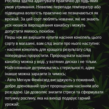
Рослина здатна адаптувати практично до будь-яких
умов утримання. Невеликі перепади температур або
підвищена вологість практично не позначаються як
врожай. За цей сорт люблять новачки, які не знають
усіх нюансів вирощування канабісу і можуть
допустити якихось похибок.
Перш ніж ви вирішите купити насіння конопель цього
сорту в магазині, вам слід знати про нього наступне:
- насіння конопель для кращого результату слід
попередньо проростити. Пророщувати насіння
канабісу можна у воді, у ватяних дисках і не тільки.
Найголовніше дотримуватись стерильності, адже
інакше можна заразити їх чимось;
- Авто Мегнум Фемінізед висаджують у поживний,
добре дренований грунт пророщеним насінням або
розсадою. Це дозволяє знизити стреси та сформувати
потужну рослину, яка на виході подарує гарний
урожай;