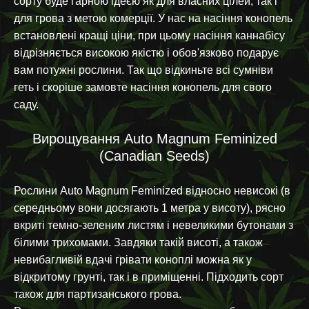
сорту буде гарною ідеєю як для власних цілей, так і
для грова з метою комерції. У нас на насіння конопель
встановлені кращі ціни, при цьому насіння каннабісу
відрізняється високою якістю і обов'язково подарує
вам потужні рослини. Так що відкиньте всі сумніви
геть і скоріше замовте насіння конопель для свого
саду.
Вирощування Auto Magnum Feminized
(Canadian Seeds)
Рослини Auto Magnum Feminized відносно невисокі (в
середньому вони досягають 1 метра у висоту), рясно
вкриті темно-зеленим листям і невеликими бутонами з
білими трихомами. Завдяки такій висоті, а також
невибагливій вдачі грівати коноплі можна як у
відкритому грунті, так і в приміщенні. Підходить сорт
також для партизанського грова.