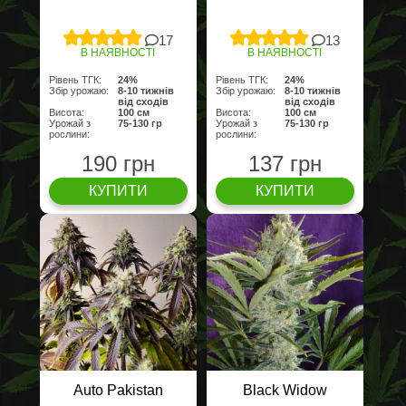
17
13
В НАЯВНОСТІ
В НАЯВНОСТІ
Рівень ТГК:
24%
Рівень ТГК:
24%
Збір урожаю:
8-10 тижнів
Збір урожаю:
8-10 тижнів
від сходів
від сходів
Висота:
100 cм
Висота:
100 cм
Урожай з
75-130 гр
Урожай з
75-130 гр
рослини:
рослини:
190 грн
137 грн
КУПИТИ
КУПИТИ
Auto Pakistan
Black Widow