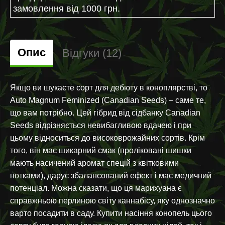
замовлення від 1000 грн.
Опис
Відгуки (12)
Якщо ви шукаєте сорт для дебюту в коноплярстві, то
Auto Magnum Feminized (Canadian Seeds) – саме те,
що вам потрібно. Цей гібрид від сідбанку Canadian
Seeds відрізняється невибагливою вдачею і при
цьому відноситься до високоврожайних сортів. Крім
того, він має шикарний смак (проліковані шишки
мають насичений аромат спецій з квітковими
нотками), дарує збалансований ефект і має медичний
потенціал. Можна сказати, що ця марихуана є
справжньою перлиною світу каннабісу, яку однозначно
варто посадити в саду. Купити насіння конопель цього