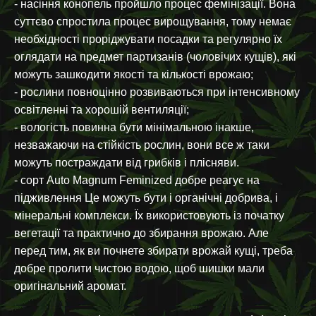
- насіння конопель пройшло процес фемінізації. Вона
суттєво спростила процес вирощування, тому немає
необхідності проріджувати посадки та регулярно їх
оглядати на предмет партизанів (чоловічих кущів), які
можуть зашкодити якості та кількості врожаю;
- рослини повноцінно розвиваються при інтенсивному
освітленні та хорошій вентиляції;
- вологість повинна бути мінімальною інакше,
незважаючи на стійкість рослин, вони все ж таки
можуть постраждати від грибків і плісняви.
- сорт Auto Magnum Feminized добре реагує на
підживлення Це можуть бути і органічні добрива, і
мінеральні комплекси. Їх використовують із початку
вегетації та практично до збирання врожаю. Але
перед тим, як ви почнете збирати врожай кущі, треба
добре пролити чистою водою, щоб шишки мали
оригінальний аромат.