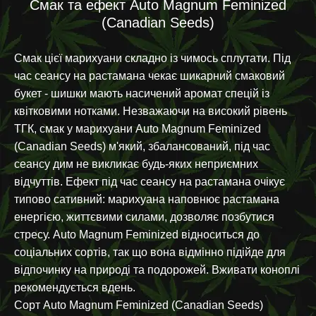
Смак та ефект Auto Magnum Feminized
(Canadian Seeds)
Смак цієї марихуани складно із чимось сплутати. Під
час сеансу на растамана чекає шикарний смаковий
букет - шишки мають насичений аромат спецій із
квітковими нотками. Незважаючи на високий рівень
ТГК, смак у марихуани Auto Magnum Feminized
(Canadian Seeds) м'який, збалансований, під час
сеансу дим не викликає будь-яких неприємних
відчуттів. Ефект під час сеансу на растамана очікує
типово сативний: марихуана наповнює растамана
енергією, життєвими силами, дозволяє позбутися
стресу. Auto Magnum Feminized відноситься до
соціальних сортів, так що вона відмінно підійде для
відпочинку на природі та подорожей. Вживати коноплі
рекомендується вдень.
Сорт Auto Magnum Feminized (Canadian Seeds)