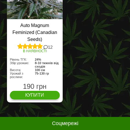
Auto Magnum
Feminized (Canadian
Seeds)
12
В НАЯВНОСТІ
Рівень ТГК:
24%
Збір урожаю:
8-10 тижнів від
сходів
Висота:
100 cм
Урожай з
75-130 гр
рослини:
190 грн
КУПИТИ
Соцмережі