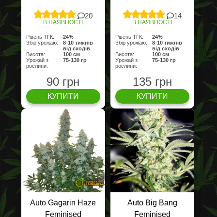
20
14
В НАЯВНОСТІ
В НАЯВНОСТІ
Рівень ТГК:
24%
Рівень ТГК:
24%
Збір урожаю:
8-10 тижнів
Збір урожаю:
8-10 тижнів
від сходів
від сходів
Висота:
100 cм
Висота:
100 cм
Урожай з
75-130 гр
Урожай з
75-130 гр
рослини:
рослини:
90 грн
135 грн
КУПИТИ
КУПИТИ
Auto Gagarin Haze
Auto Big Bang
Feminised
Feminised