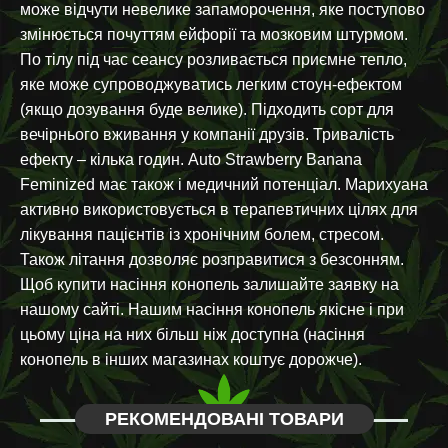
може відчути невелике запаморочення, яке поступово
змінюється почуттям ейфорії та мозковим штурмом.
По тілу під час сеансу розливається приємне тепло,
яке може супроводжуватись легким стоун-ефектом
(якщо дозування буде велике). Підходить сорт для
вечірнього вживання у компанії друзів. Тривалість
ефекту – кілька годин. Auto Strawberry Banana
Feminized має також і медичний потенціал. Марихуана
активно використовується в терапевтичних цілях для
лікування пацієнтів із хронічним болем, стресом.
Також літання дозволяє розправитися з безсонням.
Щоб купити насіння конопель залишайте заявку на
нашому сайті. Нашим насіння конопель якісне і при
цьому ціна на них більш ніж доступна (насіння
конопель в інших магазинах коштує дорожче).
РЕКОМЕНДОВАНІ ТОВАРИ