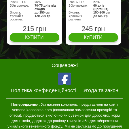
Рівень ТГК:
26%
Рівень ТГК:
27%
Збір урожаю:
70-75 днів від
Збір урожаю:
60 днів
сходів
(цвітіння)
Висота:
до 150 cм
Висота:
150-200 см
Урожай з
120-220 гр
Урожай з
до 500 гр
рослини:
рослини:
215 грн
245 грн
КУПИТИ
КУПИТИ
Соцмережі
Політика конфиденційності
Угода та закон
Попередження:
Усі насіння конопель, представлені на сайті
semena-kannabisa.com (включаючи замовлення вроздріб та
оптом), продаються виключно як сувеніри для дорослих, корм
для птахів, додаток до раціону гризунів або для збереження
унікального генетичного фонду. Ми не закликаємо до порушення