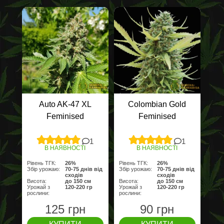
Auto AK-47 XL
Colombian Gold
Feminised
Feminised
1
1
В НАЯВНОСТІ
В НАЯВНОСТІ
Рівень ТГК:
26%
Рівень ТГК:
26%
Збір урожаю:
70-75 днів від
Збір урожаю:
70-75 днів від
сходів
сходів
Висота:
до 150 cм
Висота:
до 150 cм
Урожай з
120-220 гр
Урожай з
120-220 гр
рослини:
рослини:
125 грн
90 грн