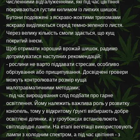
численними відгалуженнями, які під час цвітіння
покриваються густим килимом із липких шишок.
Бутони подовжені з яскраво-жовтими трихомами
яскраво виділяються серед темно-зеленого листя.
Через велику кількість смоли здається, що кущ
покритий інеєм.
Щоб отримати хороший врожай шишок, радимо
дотримуватися наступних рекомендацій:
- рослини не варто піддавати стресам, особливо
обрізування або прищипування. Досвідчені гровери
можуть контролювати розмір куща
малотравматичними методами;
- під час вирощування слід подбати про гарне
освітлення. Йому належить важлива роль у розвитку
конопель, тому у відкритому ґрунті вибирають добре
освітлені ділянки, а у гроубоксах встановлюють
світлодіодні лампи. На етапі вегетації використовують
лампи з холодним спектром, а під час цвітіння - з