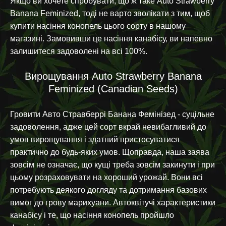
Якщо ви хочете спробувати, що ж таке Auto Strawberry
Banana Feminized, тоді не варто зволікати з тим, щоб
купити насіння конопель цього сорту в нашому
магазині. Замовивши це насіння канабісу, ви напевно
залишитеся задоволені на всі 100%.
Вирощування Auto Strawberry Banana
Feminized (Canadian Seeds)
Гровити Авто Стравберрі Банана Фемінізед - суцільне
задоволення, адже цей сорт вкрай невибагливий до
умов вирощування і здатний пристосуватися
практично до будь-яких умов. Щоправда, наша заява
зовсім не означає, що кущі треба зовсім закинути і при
цьому розраховувати на хороший урожай. Вони всі
потребують деякого догляду та дотримання базових
вимог до грову марихуани. Автоквітучі характеристики
канабісу і те, що насіння конопель пройшло