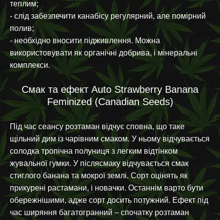
теплим;
- слід забезпечити канабісу регулярний, але помірний
полив;
- необхідно вносити підживлення. Можна
використовувати як органічні добрива, і мінеральні
комплекси.
Смак та ефект Auto Strawberry Banana
Feminized (Canadian Seeds)
Під час сеансу розтаман відчує сповна, що таке
щільний дим із чарівним смаком. У ньому відчувається
солодка тропічна полуниця з легким відтінком
жувальної гумки. У післясмаку відчувається смак
стиглого банана та мокрої землі. Сорт оцінять як
прикурені растамани, і новачки. Останнім варто бути
обережнішими, адже сорт досить потужний. Ефект під
час ширяння багатогранний – спочатку розтаман