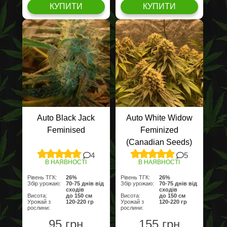
КУПИТИ
КУПИТИ
Auto Black Jack
Auto White Widow
Feminised
Feminized
(Canadian Seeds)
4
5
В НАЯВНОСТІ
В НАЯВНОСТІ
Рівень ТГК:
26%
Рівень ТГК:
26%
Збір урожаю:
70-75 днів від
Збір урожаю:
70-75 днів від
сходів
сходів
Висота:
до 150 cм
Висота:
до 150 cм
Урожай з
120-220 гр
Урожай з
120-220 гр
рослини:
рослини:
95 грн
155 грн