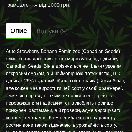
замовлення від 1000 грн.
Опис
Відгуки (9)
Auto Strawberry Banana Feminized (Canadian Seeds) -
один з найвідоміших сортів марихуани від сідбанку
Canadian Seeds. Він відрізняється не тільки чудовим
яскравим смаком, а й неймовірною потужністю (ТГК
досягає 26% і здатний збити з ніг новачка). Хоча б раз,
але кожен має виростити цей сорт у своїй оранжереї,
адже він справді ні з чим не порівняти. Стрейн з
переважанням індійських генів люблять не лише
прикурені растамани, а й гровери, адже вирощувати
коноплі нескладно. Крім невибагливого характеру
рослин вони також відзначають урожайність сорту.