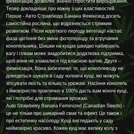
фемінізацію дозволяє значно спростити вирощування.
Тепер докладніше про кожну з цих властивостей.
Перше - Авто Стравберрі Банана Фемінізед досить
самостійна рослина, що відрізняється стрімким
розвитком. Після короткого періоду вегетації настає
фаза цвітіння без зміни фотоперіоду та втручання
конопельника. Шишки на кущах швидко набирають
вагу і гілкам може знадобитися додаткова підтримка,
щоб вони не зламалися під власною вагою. Друге –
фемінізація. Вона забезпечує те, що коноплеводу не
доведеться шукати в саду чоловічі кущі, які можуть
зіпсувати якість та кількість урожаю. Насіння конопель
з ймовірністю практично в 100% дасть вам жіночі кущі,
які і потрібні для отримання врожаю.
Auto Strawberry Banana Feminized (Canadian Seeds) -
це не тільки про шикарний смак та ефект. Це також і
про естетичну насолоду. Кущі виглядають у саду
неймовірно красиво. Кожен кущ має велику колу з