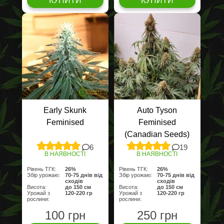
КУПИТИ
КУПИТИ
Early Skunk
Auto Tyson
Feminised
Feminised
(Canadian Seeds)
6
19
В НАЯВНОСТІ
В НАЯВНОСТІ
Рівень ТГК:
26%
Рівень ТГК:
26%
Збір урожаю:
70-75 днів від
Збір урожаю:
70-75 днів від
сходів
сходів
Висота:
до 150 cм
Висота:
до 150 cм
Урожай з
120-220 гр
Урожай з
120-220 гр
рослини:
рослини:
100 грн
250 грн