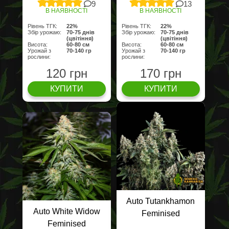
9
13
В НАЯВНОСТІ
В НАЯВНОСТІ
Рівень ТГК:
22%
Рівень ТГК:
22%
Збір урожаю:
70-75 днів
Збір урожаю:
70-75 днів
(цвітіння)
(цвітіння)
Висота:
60-80 cм
Висота:
60-80 cм
Урожай з
70-140 гр
Урожай з
70-140 гр
рослини:
рослини:
120 грн
170 грн
КУПИТИ
КУПИТИ
Auto Tutankhamon
Auto White Widow
Feminised
Feminised