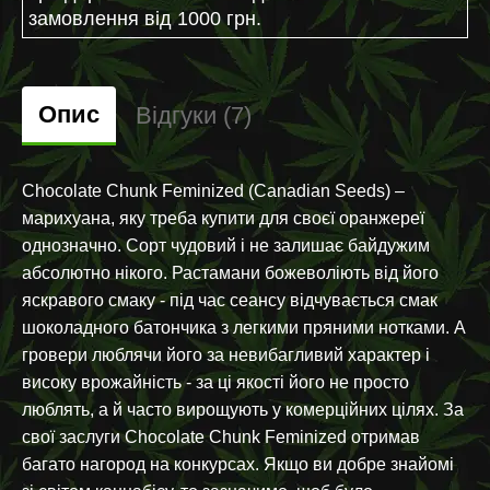
замовлення від 1000 грн.
Опис
Відгуки (7)
Chocolate Chunk Feminized (Canadian Seeds) –
марихуана, яку треба купити для своєї оранжереї
однозначно. Сорт чудовий і не залишає байдужим
абсолютно нікого. Растамани божеволіють від його
яскравого смаку - під час сеансу відчувається смак
шоколадного батончика з легкими пряними нотками. А
гровери люблячи його за невибагливий характер і
високу врожайність - за ці якості його не просто
люблять, а й часто вирощують у комерційних цілях. За
свої заслуги Chocolate Chunk Feminized отримав
багато нагород на конкурсах. Якщо ви добре знайомі