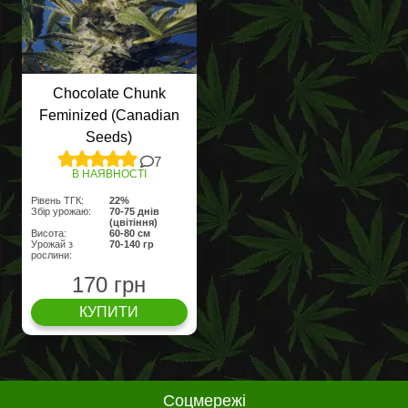
Chocolate Chunk
Feminized (Canadian
Seeds)
7
В НАЯВНОСТІ
Рівень ТГК:
22%
Збір урожаю:
70-75 днів
(цвітіння)
Висота:
60-80 cм
Урожай з
70-140 гр
рослини:
170 грн
КУПИТИ
Соцмережі