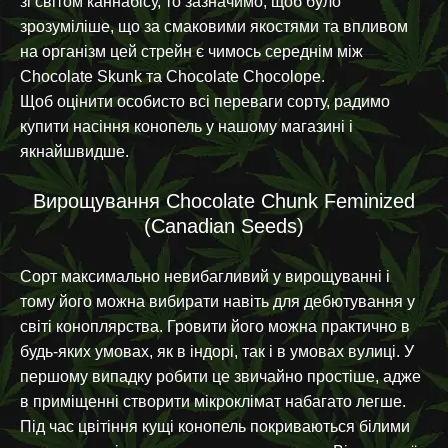
зі світом каннабісу, то зазначимо, щоб було
зрозуміліше, що за смаковими якостями та впливом
на організм цей стрейн є чимось середнім між
Chocolate Skunk та Chocolate Chocolope.
Щоб оцінити особисто всі переваги сорту, радимо
купити насіння конопель у нашому магазині і
якнайшвидше.
Вирощування Chocolate Chunk Feminized
(Canadian Seeds)
Сорт максимально невибагливий у вирощуванні і
тому його можна вибирати навіть для дебютування у
світі коноплярства. Гровити його можна практично в
будь-яких умовах, як в індорі, так і в умовах вулиці. У
першому випадку робити це звичайно простіше, адже
в приміщенні створити мікроклімат набагато легше.
Під час цвітіння кущі конопель покриваються білими