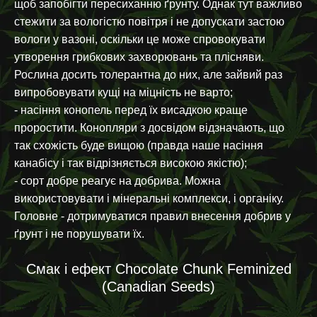
щоб запобігти пересиханню ґрунту. Однак тут важливо
стежити за вологістю повітря і не допускати застою
вологи у вазоні, оскільки це може спровокувати
утворення грибкових захворювань та плісняви.
Рослина досить толерантна до них, але зайвий раз
випробовувати кущі на міцність не варто;
- насіння конопель перед їх висадкою краще
проростити. Конопляри з досвідом відзначають, що
так схожість буде вищою (правда наше насіння
канабісу і так відрізняється високою якістю);
- сорт добре реагує на добрива. Можна
використовувати і мінеральні комплекси, і органіку.
Головне - дотримуватися правил внесення добрив у
ґрунт і не порушувати їх.
Смак і ефект Chocolate Chunk Feminized
(Canadian Seeds)