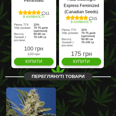
Feminised
Express Feminized
(Canadian Seeds)
11
В НАЯВНОСТІ
15
В НАЯВНОСТІ
Рівень ТГК:
22%
Збір урожаю:
70-75 днів
Рівень ТГК:
22%
(цвітіння)
Збір урожаю:
70-75 днів
Висота:
60-80 cм
(цвітіння)
Урожай з
70-140 гр
Висота:
60-80 cм
рослини:
Урожай з
70-140 гр
рослини:
100 грн
175 грн
120 грн
КУПИТИ
КУПИТИ
ПЕРЕГЛЯНУТІ ТОВАРИ