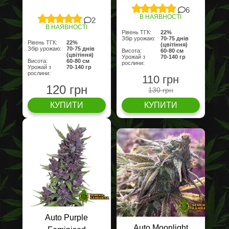
6
В НАЯВНОСТІ
2
В НАЯВНОСТІ
Рівень ТГК:
22%
Збір урожаю:
70-75 днів
Рівень ТГК:
22%
(цвітіння)
Збір урожаю:
70-75 днів
Висота:
60-80 cм
(цвітіння)
Урожай з
70-140 гр
Висота:
60-80 cм
рослини:
Урожай з
70-140 гр
рослини:
110 грн
120 грн
130 грн
КУПИТИ
КУПИТИ
Auto Purple
Auto Moonlight