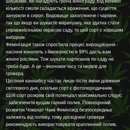
шишками, які нагадують грона винограду. Від великої
кількості смоли складається враження, що суцвіття
занурили в сироп. Видовище захоплююче і чарівне,
так що якщо ви шукаєте марихуану, яка здатна стати
справжнісінькою окрасою саду, то цей сорт є хорошим
вибором.
Фемінізація також спростила процес вирощування -
насіння конопель з ймовірністю в 99% дасть вам
жіночі рослини. Тож шукати партизанів по саду не
треба буде. А це – економія часу та нервів для
гровера.
Цвітіння каннабісу настає лише після зміни довжини
світлового дня, оскільки сорт є фотоперіодичним.
Щоб сорт розкрив свій потенціал максимально слідує:
- забезпечити кущам гарний полив. Повноцінний
розвиток Чоколат Чанк Фемінізед безпосередньо
залежить від поливу, тому досвідчені гровери
рекомендують використовувати краплинний полив,