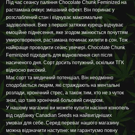
Під час сеансу паління Chocolate Chunk Feminized на
растамана очікує змішаний ефект. Він поринає у
розслаблений стан і відчуває максимальне
задоволення. Вже з першої затяжки курець відчуває
емоційне піднесення, яке згодом змінюється почуттям
умиротворення, растамана починає хилити в сон. Тож
найкраще проводити сеанс увечері. Chocolate Chunk
Feminized підходить для відновлення сил після
насиченого дня. Сорт досить потужний, оскільки ТГК
відносно високий.
Має сорт та медичний потенціал. Він неодмінно
сподобається людям, які страждають на ментальні
розлади, хронічний стрес, а також тим, хто не з чуток
знає, що таке хронічний больовий синдром.
У нашому магазині ви можете купити насіння конопель
від сидбанку Canadian Seeds на найвигідніших
умовах для себе. Серед переваг нашого магазину
можна відзначити наступне: ми гарантуємо повну