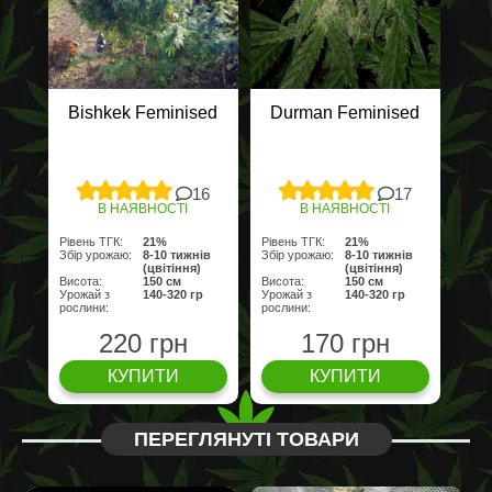
Bishkek Feminised
Durman Feminised
16
17
В НАЯВНОСТІ
В НАЯВНОСТІ
Рівень ТГК:
21%
Рівень ТГК:
21%
Збір урожаю:
8-10 тижнів
Збір урожаю:
8-10 тижнів
(цвітіння)
(цвітіння)
Висота:
150 cм
Висота:
150 cм
Урожай з
140-320 гр
Урожай з
140-320 гр
рослини:
рослини:
220 грн
170 грн
КУПИТИ
КУПИТИ
ПЕРЕГЛЯНУТІ ТОВАРИ