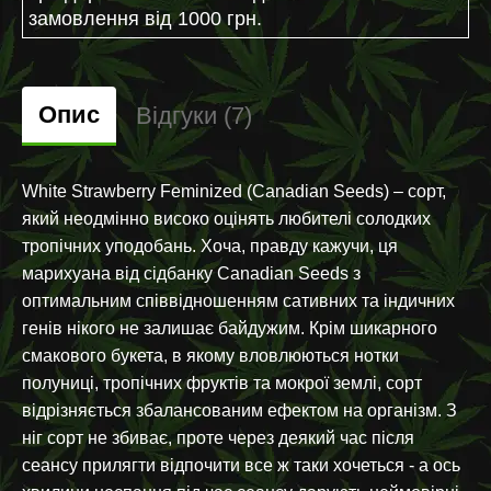
замовлення від 1000 грн.
Опис
Відгуки (7)
White Strawberry Feminized (Canadian Seeds) – сорт,
який неодмінно високо оцінять любителі солодких
тропічних уподобань. Хоча, правду кажучи, ця
марихуана від сідбанку Canadian Seeds з
оптимальним співвідношенням сативних та індичних
генів нікого не залишає байдужим. Крім шикарного
смакового букета, в якому вловлюються нотки
полуниці, тропічних фруктів та мокрої землі, сорт
відрізняється збалансованим ефектом на організм. З
ніг сорт не збиває, проте через деякий час після
сеансу прилягти відпочити все ж таки хочеться - а ось