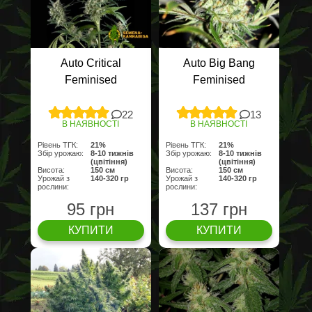
Auto Critical
Auto Big Bang
Feminised
Feminised
22
13
В НАЯВНОСТІ
В НАЯВНОСТІ
Рівень ТГК:
21%
Рівень ТГК:
21%
Збір урожаю:
8-10 тижнів
Збір урожаю:
8-10 тижнів
(цвітіння)
(цвітіння)
Висота:
150 cм
Висота:
150 cм
Урожай з
140-320 гр
Урожай з
140-320 гр
рослини:
рослини:
95 грн
137 грн
КУПИТИ
КУПИТИ