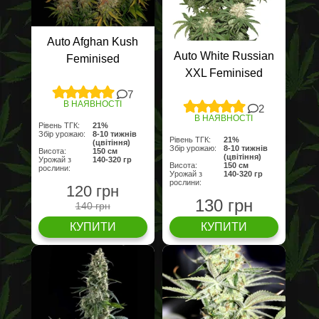
Auto Afghan Kush
Auto White Russian
Feminised
XXL Feminised
7
В НАЯВНОСТІ
2
В НАЯВНОСТІ
Рівень ТГК:
21%
Збір урожаю:
8-10 тижнів
Рівень ТГК:
21%
(цвітіння)
Збір урожаю:
8-10 тижнів
Висота:
150 cм
(цвітіння)
Урожай з
140-320 гр
Висота:
150 cм
рослини:
Урожай з
140-320 гр
рослини:
120 грн
130 грн
140 грн
КУПИТИ
КУПИТИ