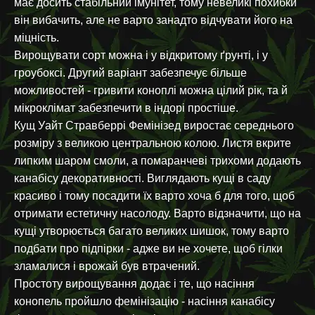
має досить стабільний імунітет, тому невеликі похибки
він вибачить, але не варто занадто відчувати його на
міцність.
Вирощувати сорт можна і у відкритому ґрунті, і у
гроубоксі. Другий варіант забезпечує більше
можливостей - гривити коноплі можна цілий рік, та й
мікроклімат забезпечити в індорі простіше.
Кущ Уайт Стравберрі Фемінізед виростає середнього
розміру з великою центральною колою. Листя вкрите
липким шаром смоли, а помаранчеві трихоми додають
канабісу декоративності. Виглядають кущі в саду
красиво і тому посадити їх варто хоча б для того, щоб
отримати естетичну насолоду. Варто відзначити, що на
кущі утворюється багато великих шишок, тому варто
подбати про підпірки - адже ви не хочете, щоб гілки
зламалися і врожай був втрачений.
Простоту вирощування додає і те, що насіння
конопель пройшло фемінізацію - насіння канабісу