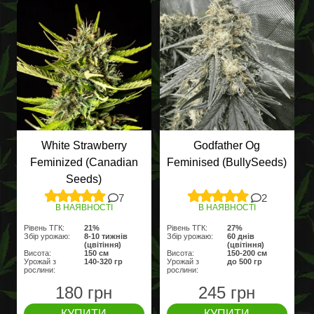
White Strawberry
Godfather Og
Feminized (Canadian
Feminised (BullySeeds)
Seeds)
7
2
В НАЯВНОСТІ
В НАЯВНОСТІ
Рівень ТГК:
21%
Рівень ТГК:
27%
Збір урожаю:
8-10 тижнів
Збір урожаю:
60 днів
(цвітіння)
(цвітіння)
Висота:
150 cм
Висота:
150-200 см
Урожай з
140-320 гр
Урожай з
до 500 гр
рослини:
рослини:
180 грн
245 грн
КУПИТИ
КУПИТИ