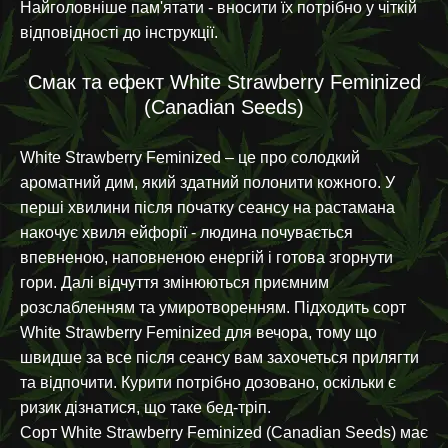
Найголовніше пам'ятати - вносити їх потрібно у чіткій
відповідності до інструкції.
Смак та ефект White Strawberry Feminized
(Canadian Seeds)
White Strawberry Feminized – це про солодкий
ароматний дим, який здатний полонити кожного. У
перші хвилини після початку сеансу на растамана
накочує хвиля ейфорії - людина почувається
впевненою, наповненою енергій і готова згорнути
гори. Далі відчуття змінюються приємним
розслабленням та умиротворенням. Підходить сорт
White Strawberry Feminized для вечора, тому що
швидше за все після сеансу вам захочеться прилягти
та відпочити. Курити потрібно дозовано, оскільки є
ризик дізнатися, що таке бед-тріп.
Сорт White Strawberry Feminized (Canadian Seeds) має