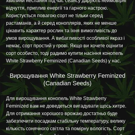
хвилини неспання під час сеансу дарують неймовірні
відчуття, приплив енергії та гарного настрою.
Користується повагою сорт не тільки серед
растаманів, а й серед коноплярів, яких не менше
цікавить характер рослин та їхня вимогливість до
умов вирощування. А вибагливості особливої якраз і
немає, сорт простий у грові. Якщо ви хочете оцінити
сорт особисто, тоді радимо купити насіння конопель
White Strawberry Feminized (Canadian Seeds) у нас.
Вирощування White Strawberry Feminized
(Canadian Seeds)
Для вирощування конопель White Strawberry
Feminized вам не доведеться вигадувати щось хитре.
Для отримання хорошого врожаю достатньо буде
забезпечити посадкам стабільну температуру, велику
кількість сонячного світла та помірну вологість. Сорт