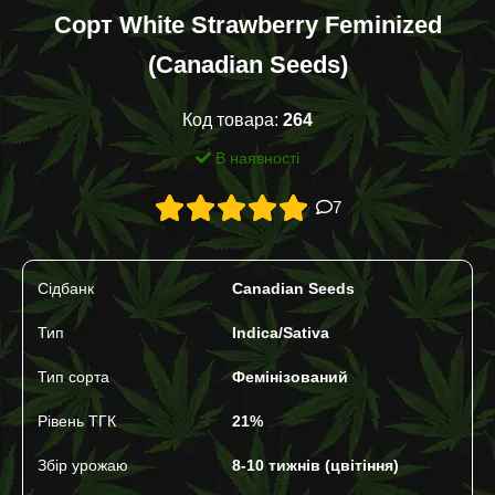
Сорт White Strawberry Feminized
(Canadian Seeds)
Код товара:
264
В наявності
7
Сідбанк
Canadian Seeds
Тип
Indica/Sativa
Тип сорта
Фемінізований
Рівень ТГК
21%
Збір урожаю
8-10 тижнів (цвітіння)