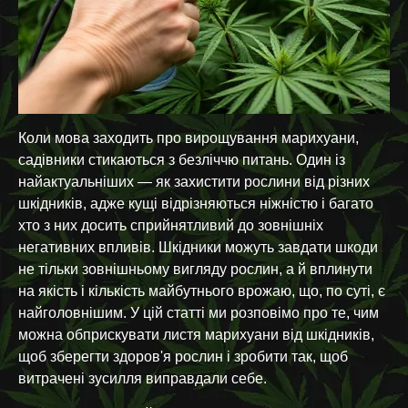
Коли мова заходить про вирощування марихуани,
садівники стикаються з безліччю питань. Один із
найактуальніших — як захистити рослини від різних
шкідників, адже кущі відрізняються ніжністю і багато
хто з них досить сприйнятливий до зовнішніх
негативних впливів. Шкідники можуть завдати шкоди
не тільки зовнішньому вигляду рослин, а й вплинути
на якість і кількість майбутнього врожаю, що, по суті, є
найголовнішим. У цій статті ми розповімо про те, чим
можна обприскувати листя марихуани від шкідників,
щоб зберегти здоров'я рослин і зробити так, щоб
витрачені зусилля виправдали себе.