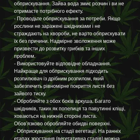
обприскування. Зайва вода змиє розчин і ви не
отримаєте потрібного ефекту.
- Проводьте обприскування за потреби. Якщо
рослини не заражені шкідниками і не
страждають на хвороби, не варто обприскувати
їх без причини. Надмірне зволоження може
призвести до розвитку грибків та інших
проблем.
- Використовуйте відповідне обладнання.
Найкраще для обприскування підходить
розпилювач із дрібним розпилом, який
забезпечить рівномірне покриття листя без
зайвого тиску.
- Обробляйте з обох боків аркуша. Багато
шкідників, таких як попелиця та павутинні кліщі,
ховаються на нижній стороні листа.
Обов'язково обробляйте обидві поверхні.
- Обприскування на стадії вегетації. На ранніх
етапах зростання (вегетативна стадія) можна