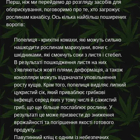
Перш, ніж ми перейдемо до розгляду засобів для
обприскування, поговоримо про те, хто загрожує
рослинам канабісу. Ось кілька найбільш поширених
ворогів:
Попелиця - крихітні комахи, які можуть сильно
нашкодити рослинам марихуани, вони є
шкідниками, які смокчуть соки з листя і стебел.
В результаті пошкодження листя на них
з'являються жовті плями, деформація, а також
конопляри можуть відзначати уповільнення
росту кущів. Крім того, попелиця виділяє липкий
цукристий сік, який приваблює грибкові
інфекції, серед яких у тому числі й сажистий
гриб, що ще більше послаблює рослини. У
результаті це може призвести до зниження
врожайності та погіршення якості готового
продукту.
Павутинний кліщ є одним із небезпечних