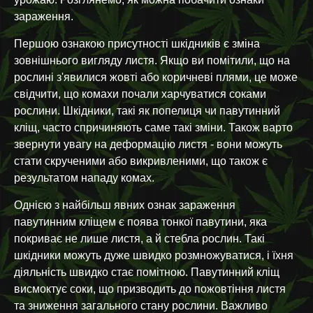
зараження.
Першою ознакою присутності шкідників є зміна
зовнішнього вигляду листя. Якщо ви помітили, що на
рослині з'явилися жовті або коричневі плями, це може
свідчити, що комахи почали харчуватися соками
рослини. Шкідники, такі як попелиця чи павутинний
кліщ, часто спричиняють саме такі зміни. Також варто
звернути увагу на деформацію листя - вони можуть
стати скрученими або викривленими, що також є
результатом нападу комах.
Однією з найбільш явних ознак зараження
павутинним кліщем є поява тонкої павутини, яка
покриває не лише листя, а й стебла рослин. Такі
шкідники можуть дуже швидко розмножуватися, і їхня
діяльність швидко стає помітною. Павутинний кліщ
висмоктує соки, що призводить до пожовтіння листя
та зниження загального стану рослини. Важливо