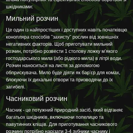
шкідниками:
Мильний розчин
Це один із найпростіших і доступних навіть початківцю
конопляра способів "захисту" рослин від зовнішніх
негативних факторів. Щоб приготувати мильний
розчин, потрібно розвести 1 столову ложку м'якого
господарського мила (або рідкого мила) в літрі води.
Розчин наноситься на листя за допомогою
обприскувача. Мило буде діяти як бар'єр для комах,
блокуючи їх дихальні отвори та призводячи до їх
загибелі.
Часниковий розчин
Часник - це потужний природний засіб, який відганяє
багатьох шкідників, включаючи попелицю та
павутинних кліщів. Для приготування часникового
розчину потрібно нарізати 3-4 зубчики часнику і