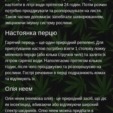
настояти в літрі води протягом 24 годин. Потім розчин
потрібно проціджувати та розпорошувати на листя.
Також часник допомагає запобігати захворюванням,
зміцнюючи імунну систему рослини.
Настоянка перцю
Гарячий перець – ще один природний репелент. Для
приготування настою потрібно взяти 1 столову ложку
меленого перцю (або кілька стручків чилі) та залити їх
літром гарячої води. Наполягаємо протягом кількох
годин, після чого проціджуємо та розпорошуємо на
рослини. Гострі речовини в перці подразнюють комах
та відлякують їх.
Олія неем
Олія неем (неемова олія) - це природний засіб, що діє
як інсектицид, вбиваючи або відлякуючи широкий
спектр шкідників. Олію неем можна придбати в