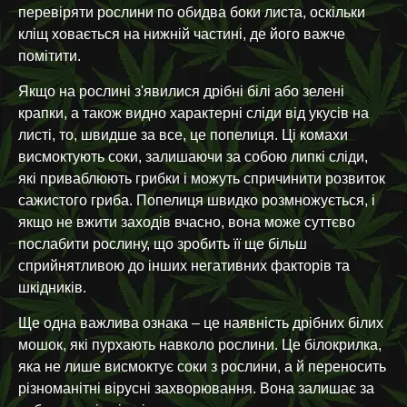
перевіряти рослини по обидва боки листа, оскільки
кліщ ховається на нижній частині, де його важче
помітити.
Якщо на рослині з'явилися дрібні білі або зелені
крапки, а також видно характерні сліди від укусів на
листі, то, швидше за все, це попелиця. Ці комахи
висмоктують соки, залишаючи за собою липкі сліди,
які приваблюють грибки і можуть спричинити розвиток
сажистого гриба. Попелиця швидко розмножується, і
якщо не вжити заходів вчасно, вона може суттєво
послабити рослину, що зробить її ще більш
сприйнятливою до інших негативних факторів та
шкідників.
Ще одна важлива ознака – це наявність дрібних білих
мошок, які пурхають навколо рослини. Це білокрилка,
яка не лише висмоктує соки з рослини, а й переносить
різноманітні вірусні захворювання. Вона залишає за