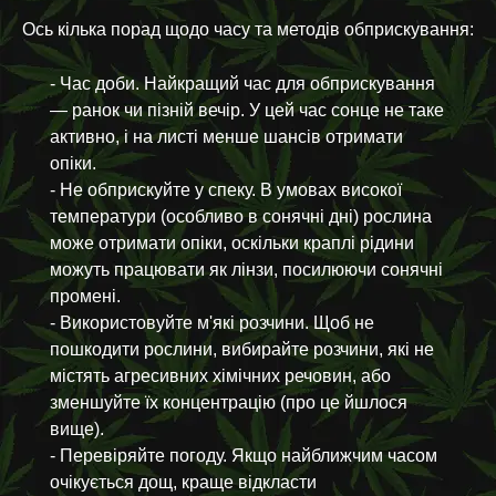
Ось кілька порад щодо часу та методів обприскування:
- Час доби. Найкращий час для обприскування
— ранок чи пізній вечір. У цей час сонце не таке
активно, і на листі менше шансів отримати
опіки.
- Не обприскуйте у спеку. В умовах високої
температури (особливо в сонячні дні) рослина
може отримати опіки, оскільки краплі рідини
можуть працювати як лінзи, посилюючи сонячні
промені.
- Використовуйте м'які розчини. Щоб не
пошкодити рослини, вибирайте розчини, які не
містять агресивних хімічних речовин, або
зменшуйте їх концентрацію (про це йшлося
вище).
- Перевіряйте погоду. Якщо найближчим часом
очікується дощ, краще відкласти