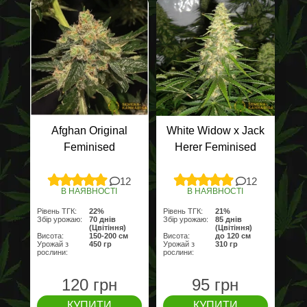
Afghan Original
White Widow x Jack
Feminised
Herer Feminised
12
12
В НАЯВНОСТІ
В НАЯВНОСТІ
Рівень ТГК:
22%
Рівень ТГК:
21%
Збір урожаю:
70 днів
Збір урожаю:
85 днів
(Цвітіння)
(Цвітіння)
Висота:
150-200 см
Висота:
до 120 см
Урожай з
450 гр
Урожай з
310 гр
рослини:
рослини:
120 грн
95 грн
КУПИТИ
КУПИТИ