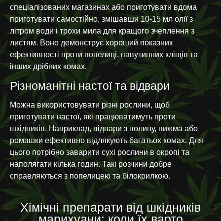
спеціалізованих магазинах або приготувати вдома
приготувати самостійно, змішавши 10-15 мл олії з
літром води і трохи мила для кращого зчеплення з
листям. Воно демонструє хороший показник
ефективності проти попелиці, павутинних кліщів та
інших дрібних комах.
Різноманітні настої та відвари
Можна використовувати різні рослини, щоб
приготувати настої, які працюватимуть проти
шкідників. Наприклад, відвари з полину, пижма або
ромашки ефективно відлякують багатьох комах. Для
цього потрібно заварити сухі рослини в окропі та
наполягати кілька годин. Такі розчини добре
справляються з попелицею та білокрилкою.
Хімічні препарати від шкідників
марихуани: коли їх варто