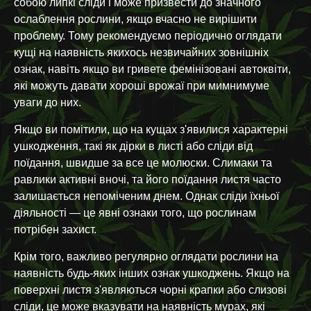
собою липкі сліди і може призвести до значного
ослаблення рослини, якщо вчасно не вирішити
проблему. Тому рекомендуємо періодично оглядати
кущі на наявність якихось незвичайних зовнішніх
ознак, навіть якщо ви гривете фемінізовані автоквіти,
які можуть давати хороші врожаї при мимнимуме
уваги до них.
Якщо ви помітили, що на кущах з'явилися характерні
ушкодження, такі як дірки в листі або сліди від
поїдання, швидше за все це молюски. Слимаки та
равлики активні вночі, та його поїдання листя часто
залишається непоміченим днем. Однак сліди їхньої
діяльності — це явні ознаки того, що рослинам
потрібен захист.
Крім того, важливо регулярно оглядати рослини на
наявність будь-яких інших ознак ушкоджень. Якщо на
поверхні листя з'являються чорні крапки або слизові
сліди, це може вказувати на наявність мурах, які