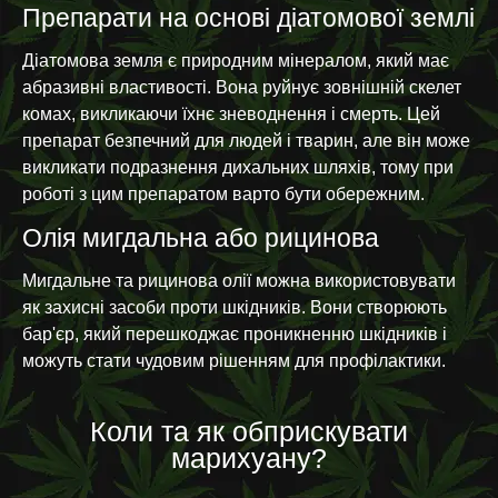
Препарати на основі діатомової землі
Діатомова земля є природним мінералом, який має
абразивні властивості. Вона руйнує зовнішній скелет
комах, викликаючи їхнє зневоднення і смерть. Цей
препарат безпечний для людей і тварин, але він може
викликати подразнення дихальних шляхів, тому при
роботі з цим препаратом варто бути обережним.
Олія мигдальна або рицинова
Мигдальне та рицинова олії можна використовувати
як захисні засоби проти шкідників. Вони створюють
бар'єр, який перешкоджає проникненню шкідників і
можуть стати чудовим рішенням для профілактики.
Коли та як обприскувати
марихуану?