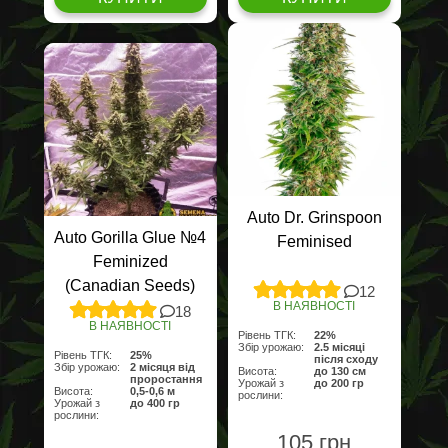
Auto Dr. Grinspoon
Auto Gorilla Glue №4
Feminised
Feminized
(Canadian Seeds)
12
В НАЯВНОСТІ
18
В НАЯВНОСТІ
Рівень ТГК:
22%
Збір урожаю:
2.5 місяці
Рівень ТГК:
25%
після сходу
Збір урожаю:
2 місяця від
Висота:
до 130 см
проростання
Урожай з
до 200 гр
Висота:
0,5-0,6 м
рослини:
Урожай з
до 400 гр
рослини:
105 грн