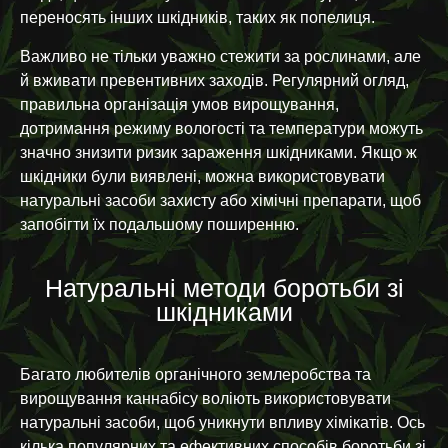
переносять інших шкідників, таких як попелиця.
Важливо не тільки уважно стежити за рослинами, але
й вживати превентивних заходів. Регулярний огляд,
правильна організація умов вирощування,
дотримання режиму вологості та температури можуть
значно знизити ризик зараження шкідниками. Якщо ж
шкідники були виявлені, можна використовувати
натуральні засоби захисту або хімічні препарати, щоб
запобігти їх подальшому поширенню.
Натуральні методи боротьби зі
шкідниками
Багато любителів органічного землеробства та
вирощування каннабісу воліють використовувати
натуральні засоби, щоб уникнути впливу хімікатів. Ось
кілька популярних та ефективних способів боротьби зі