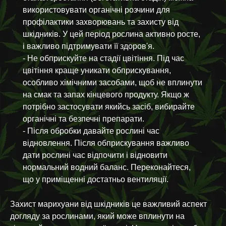
використовувати органічні розчини для
профілактики захворювань та захисту від
шкідників. У цей період рослина активно росте,
і важливо підтримувати її здоров'я.
- Не обприскуйте на стадії цвітіння. Під час
цвітіння краще уникати обприскування,
особливо хімічними засобами, щоб не вплинути
на смак та запах кінцевого продукту. Якщо ж
потрібно застосувати якийсь засіб, вибирайте
органічні та безпечні препарати.
- Після обробки давайте рослині час
відновлення. Після обприскування важливо
дати рослині час відпочити і відновити
нормальний водний баланс. Переконайтеся,
що у приміщенні достатньо вентиляції.
Захист марихуани від шкідників це важливий аспект
догляду за рослинами, який може вплинути на