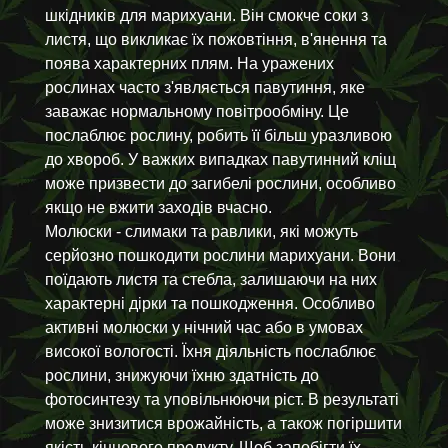
шкідників для марихуани. Він смокче соки з
листя, що викликає їх пожовтіння, в'янення та
поява характерних плям. На уражених
рослинах часто з'являється павутиння, яке
заважає нормальному повітрообміну. Це
послаблює рослину, робить її більш уразливою
до хвороб. У важких випадках павутинний кліщ
може призвести до загибелі рослини, особливо
якщо не вжити заходів вчасно.
Молюски - слимаки та равлики, які можуть
серйозно пошкодити рослини марихуани. Вони
поїдають листя та стебла, залишаючи на них
характерні дірки та пошкодження. Особливо
активні молюски у нічний час або в умовах
високої вологості. Їхня діяльність послаблює
рослини, знижуючи їхню здатність до
фотосинтезу та уповільнюючи ріст. В результаті
може знизитися врожайність, а також погіршити
якість кінцевого продукту. Щоб запобігти їх