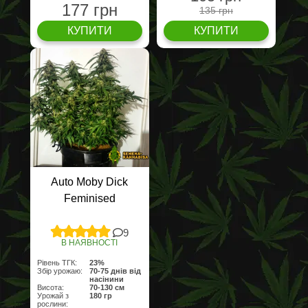
177 грн
135 грн
КУПИТИ
КУПИТИ
Auto Moby Dick
Feminised
9
В НАЯВНОСТІ
Рівень ТГК:
23%
Збір урожаю:
70-75 днів від
насінини
Висота:
70-130 см
Урожай з
180 гр
рослини: