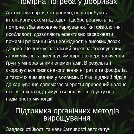
Помірна потреба у добривах
Автоквітучі сорти, як правило, не потребують
інтенсивних схем підгодівлі і добре реагують на
помірне, збалансоване харчування. Їхні фізіологічні
особливості дозволяють ефективно засвоювати
поживні речовини без необхідності у високих дозах
добрив. Це знижує загальний обсяг застосовуваних
агрохімікатів та зменшує ймовірність перенасичення
ґрунту мінеральними елементами. В результаті
скорочується ризик накопичення нітратів та фосфатів,
а також їх вимивання у водойми. Більш щадний підхід
до харчування допомагає зберегти природний баланс
екосистем та підтримувати родючість ґрунту без
надмірної хімічної дії.
Підтримка органічних методів
вирощування
Завдяки стійкості та невибагливості автоквітучі