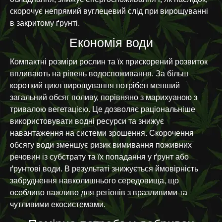
скорочує непрямий вуглецевий слід при вирощуванні
в закритому ґрунті.
Економія води
Компактні розміри рослин та їх прискорений розвиток
впливають на рівень водоспоживання. За більш
короткий цикл вирощування потрібен менший
загальний обсяг поливу, порівняно з марихуаною з
тривалою вегетацією. Це дозволяє раціональніше
використовувати водні ресурси та знижує
навантаження на системи зрошення. Скорочення
обсягу води зменшує ризик вимивання поживних
речовин із субстрату та їх попадання у ґрунт або
ґрунтові води. В результаті знижується ймовірність
забруднення навколишнього середовища, що
особливо важливо для регіонів з вразливими та
чутливими екосистемами.