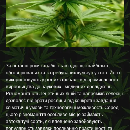
За останні роки канабіс став однією з найбільш
обговорюваних та затребуваних культур у світі. Його
використовують у різних сферах - від промислового
виробництва до наукових і медичних досліджень.
Різноманітність генетичних ліній та напрямків селекції
дозволяє підібрати рослини під конкретні завдання,
кліматичні умови та технологічні можливості. Серед
цього різноманіття особливе місце займають
автоквітучі сорти, які впевнено завойовують
популярність завдяки поєднанню практичності та