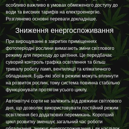
особливо важливо в умовах обмеженого доступу до
води та високих тарифів на електроенергію.
Розглянемо основні переваги докладніше.
Зниження енергоспоживання
При вирощуванні в закритих приміщеннях
фотоперіодні рослини вимагають зміни світлового
режиму для переходу до цвітіння. Це передбачає
суворий контроль графіка освітлення та більш
тривалу роботу ламп, вентиляції та кліматичного
обладнання. Будь-які збої в режимі можуть вплинути
на розвиток рослин, тому система повинна стабільно
функціонувати протягом усього циклу.
Автоквітучі сорти не залежить від довжини світлового
дня, що дозволяє використовувати постійний режим
освітлення без додаткових перемикань. Коротший
цикл розвитку зменшує загальний час роботи
обладнання, знижує енергоспоживання і, як наслідок,