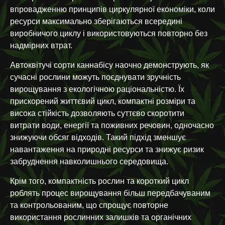
впровадженню принципів циркулярної економіки, коли
ресурси максимально зберігаються всередині
виробничого циклу і використовуються повторно без
надмірних втрат.
Автоквітучі сорти каннабісу наочно демонструють, як
сучасні рослини можуть поєднувати зручність
вирощування з екологічною раціональністю. Їх
прискорений життєвий цикл, компактні розміри та
висока стійкість дозволяють суттєво скоротити
витрати води, енергії та поживних речовин, одночасно
знижуючи обсяг відходів. Такий підхід зменшує
навантаження на природні ресурси та знижує ризик
забруднення навколишнього середовища.
Крім того, компактність рослин та короткий цикл
роблять процес вирощування більш передбачуваним
та контрольованим, що спрощує повторне
використання рослинних залишків та органічних