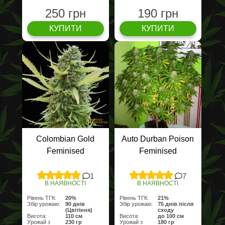
250 грн
190 грн
КУПИТИ
КУПИТИ
Colombian Gold
Auto Durban Poison
Feminised
Feminised
1
7
В НАЯВНОСТІ
В НАЯВНОСТІ
Рівень ТГК:
20%
Рівень ТГК:
21%
Збір урожаю:
90 днів
Збір урожаю:
75 днів після
(Цвітіння)
сходу
Висота:
110 см
Висота:
до 100 см
Урожай з
230 гр
Урожай з
180 гр