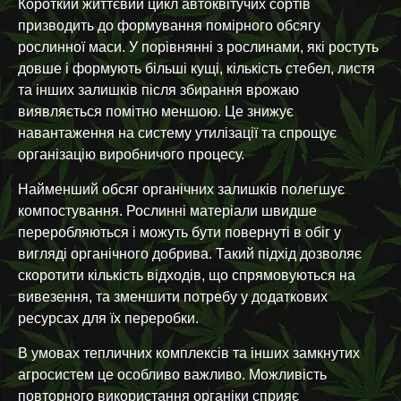
Короткий життєвий цикл автоквітучих сортів
призводить до формування помірного обсягу
рослинної маси. У порівнянні з рослинами, які ростуть
довше і формують більші кущі, кількість стебел, листя
та інших залишків після збирання врожаю
виявляється помітно меншою. Це знижує
навантаження на систему утилізації та спрощує
організацію виробничого процесу.
Найменший обсяг органічних залишків полегшує
компостування. Рослинні матеріали швидше
переробляються і можуть бути повернуті в обіг у
вигляді органічного добрива. Такий підхід дозволяє
скоротити кількість відходів, що спрямовуються на
вивезення, та зменшити потребу у додаткових
ресурсах для їх переробки.
В умовах тепличних комплексів та інших замкнутих
агросистем це особливо важливо. Можливість
повторного використання органіки сприяє