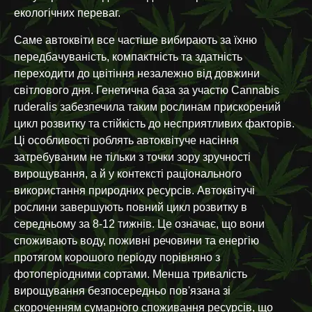
екологічних переваг.
Саме автоквіти все частіше вибирають за їхню
передбачуваність, компактність та здатність
переходити до цвітіння незалежно від довжини
світлового дня. Генетична база за участю Cannabis
ruderalis забезпечила таким рослинам прискорений
цикл розвитку та стійкість до несприятливих факторів.
Ці особливості роблять автоквітуче насіння
затребуваним не тільки з точки зору зручності
вирощування, а й у контексті раціонального
використання природних ресурсів. Автоквітучі
рослини завершують повний цикл розвитку в
середньому за 8-12 тижнів. Це означає, що вони
споживають воду, поживні речовини та енергію
протягом корошого періоду порівняно з
фотоперіодними сортами. Менша тривалість
вирощування безпосередньо пов'язана зі
скороченням сумарного споживання ресурсів, що