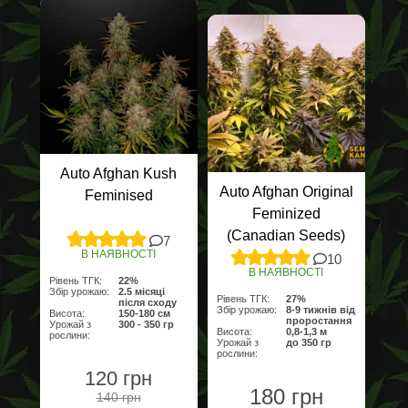
Auto Afghan Kush
Auto Afghan Original
Feminised
Feminized
(Canadian Seeds)
7
В НАЯВНОСТІ
10
В НАЯВНОСТІ
Рівень ТГК:
22%
Збір урожаю:
2.5 місяці
Рівень ТГК:
27%
після сходу
Збір урожаю:
8-9 тижнів від
Висота:
150-180 см
проростання
Урожай з
300 - 350 гр
Висота:
0,8-1,3 м
рослини:
Урожай з
до 350 гр
рослини:
120 грн
180 грн
140 грн