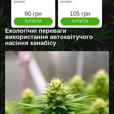
рослини:
рослини:
90 грн
105 грн
КУПИТИ
КУПИТИ
Екологічні переваги
використання автоквітучого
насіння канабісу