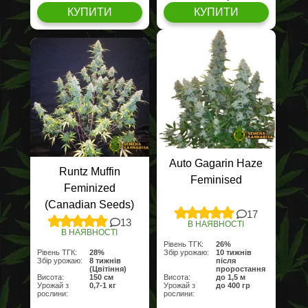
КУПИТИ
КУПИТИ
Auto Gagarin Haze
Runtz Muffin
Feminised
Feminized
(Canadian Seeds)
17
13
В НАЯВНОСТІ
В НАЯВНОСТІ
Рівень ТГК:
26%
Рівень ТГК:
28%
Збір урожаю:
10 тижнів
Збір урожаю:
8 тижнів
після
(Цвітіння)
проростання
Висота:
150 см
Висота:
до 1,5 м
Урожай з
0,7-1 кг
Урожай з
до 400 гр
рослини:
рослини: