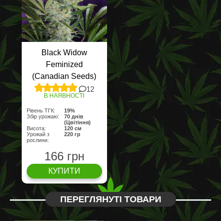
Black Widow
Feminized
(Canadian Seeds)
12
В НАЯВНОСТІ
Рівень ТГК:
19%
Збір урожаю:
70 днів
(Цвітіння)
Висота:
120 см
Урожай з
220 гр
рослини:
166 грн
КУПИТИ
ПЕРЕГЛЯНУТІ ТОВАРИ