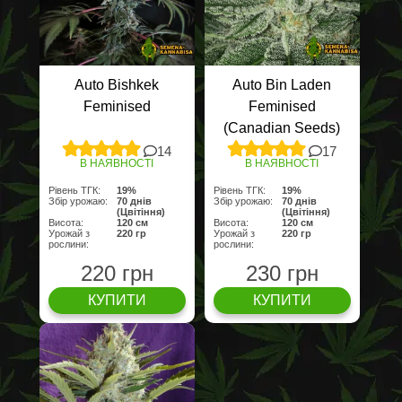
Auto Bishkek
Auto Bin Laden
Feminised
Feminised
(Canadian Seeds)
14
17
В НАЯВНОСТІ
В НАЯВНОСТІ
Рівень ТГК:
19%
Рівень ТГК:
19%
Збір урожаю:
70 днів
Збір урожаю:
70 днів
(Цвітіння)
(Цвітіння)
Висота:
120 см
Висота:
120 см
Урожай з
220 гр
Урожай з
220 гр
рослини:
рослини:
220 грн
230 грн
КУПИТИ
КУПИТИ