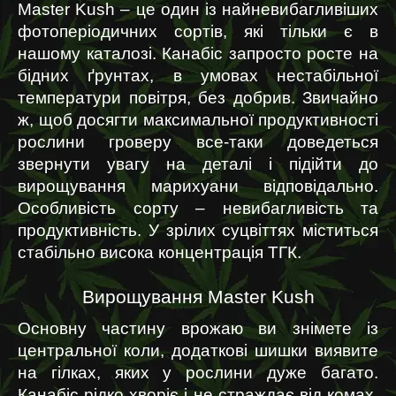
Master Kush – це один із найневибагливіших 
фотоперіодичних сортів, які тільки є в 
нашому каталозі. Канабіс запросто росте на 
бідних ґрунтах, в умовах нестабільної 
температури повітря, без добрив. Звичайно 
ж, щоб досягти максимальної продуктивності 
рослини гроверу все-таки доведеться 
звернути увагу на деталі і підійти до 
вирощування марихуани відповідально. 
Особливість сорту – невибагливість та 
продуктивність. У зрілих суцвіттях міститься 
стабільно висока концентрація ТГК.
Вирощування Master Kush
Основну частину врожаю ви знімете із 
центральної коли, додаткові шишки виявите 
на гілках, яких у рослини дуже багато. 
Канабіс рідко хворіє і не страждає від комах, 