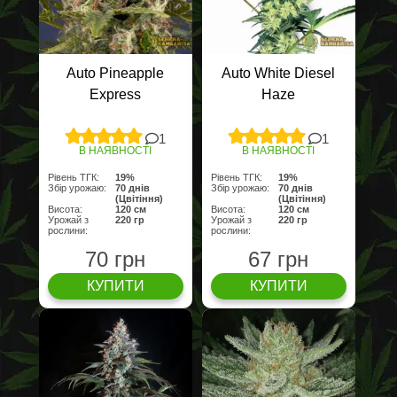
Auto Pineapple
Auto White Diesel
Express
Haze
1
1
В НАЯВНОСТІ
В НАЯВНОСТІ
Рівень ТГК:
19%
Рівень ТГК:
19%
Збір урожаю:
70 днів
Збір урожаю:
70 днів
(Цвітіння)
(Цвітіння)
Висота:
120 см
Висота:
120 см
Урожай з
220 гр
Урожай з
220 гр
рослини:
рослини:
70 грн
67 грн
КУПИТИ
КУПИТИ