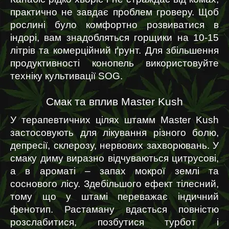
практично не завдає проблем гроверу. Щоб 
рослині було комфортно розвиватися в 
індорі, вам знадобляться горщики на 10-15 
літрів та комерційний ґрунт. Для збільшення 
продуктивності конопель використовуйте 
техніку культивації SOG.
Смак та вплив Master Kush
У терапевтичних цілях штамм Master Kush 
застосовують для лікування різного болю, 
депресії, склерозу, нервових захворювань. У 
смаку диму виразно відчуваються цитрусові, 
а в ароматі – запах мокрої землі та 
соснового лісу. Здебільшого ефект тілесний, 
тому що у штамі переважає індичний 
фенотип. Растаману вдасться повністю 
розслабитися, позбутися турбот і 