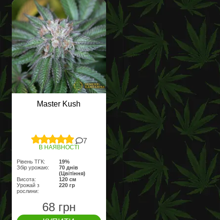
Master Kush
7
В НАЯВНОСТІ
Рівень ТГК:
19%
Збір урожаю:
70 днів
(Цвітіння)
Висота:
120 см
Урожай з
220 гр
рослини:
68 грн