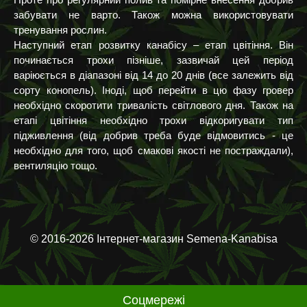
Проте про регулярний полив та помірне внесення добрив
забувати не варто. Також можна використовувати
тренування рослин.
Наступний етап розвитку канабісу – етап цвітіння. Він
починається трохи пізніше, зазвичай цей період
варіюється в діапазоні від 14 до 20 днів (все залежить від
сорту конопель). Іноді, щоб перейти в цю фазу гровер
необхідно скоротити тривалість світлового дня. Також на
етапі цвітіння необхідно трохи відкоригувати тип
підживлення (від добрив треба буде відмовитись - це
необхідно для того, щоб смакові якості не постраждали),
вентиляцію тощо.
© 2016-2026 Інтернет-магазин Semena-Kanabisa
Соцмережі