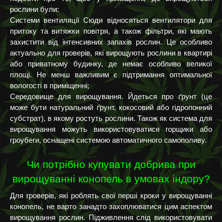
рослини були:
Системи вентиляції Сюди відносяться вентилятори для
притоку та витяжки повітря, а також фільтри, які мають
захистити від інтенсивних запахів рослин. Це особливо
актуально для гроверів, які вирощують рослини в квартирі
або приватному будинку, де немає особливо великої
площі. Не менш важливим є підтримання оптимальної
вологості в приміщенні;
Середовище для вирощування. Йдеться про ґрунт (це
може бути натуральний ґрунт, кокосовий або гідропонний
субстрат), в якому ростуть рослини. Також як система для
вирощування можуть використовуватися горщики або
гроубеги, оснащені системою автоматичного самополиву.
Чи потрібно купувати добрива при
вирощуванні конопель в умовах індору?
Для гроверів, які роблять свої перші кроки у вирощуванні
конопель, не варто занадто захоплюватися цим аспектом
вирощування рослин. Підживлення слід використовувати