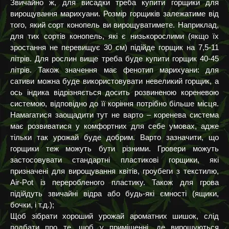
Звичайно ж, для висадки треба купити горщики для
вирощування марихуани. Розмір горщиків залежатиме від
того, який сорт конопель ви вирощуватимете. Наприклад,
для тих сортів конопель, які є низькорослими (якщо їх
зростання не перевищує 30 см) підійде горщик на 7,5-11
літрів. Для рослин вище треба буде купити горщик 40-45
літрів. Також значення має фенотип марихуани: для
сативи можна буде використовувати невеликий горщик, а
ось індика відрізняється досить розвиненою кореневою
системою, відповідно до її коріння потрібно більше місця.
Намагатися заощадити тут не варто – коренева система
має розвиватися у комфортних для себе умовах, адже
тільки так урожай буде добрим. Варто зазначити, що
горщики теж можуть бути різними. Гровери можуть
застосовувати стандартні пластикові горщики, які
призначені для вирощування квітів, гроубеги з текстилю,
Air-Pot із переробленого пластику. Також для грова
підійдуть звичайні відра або будь-які ємності (ящики,
бочки, і т.д.);
Щоб зібрати хороший урожай ароматних шишок, слід
подбати про те, щоб у приміщенні, де вирощуються