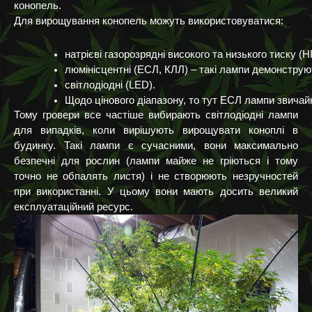
конопель.
Для вирощування конопель можуть використовуватися:
натрієві газорозрядні високого та низького тиску 
люмінісцентні (ЕСЛ, КЛЛ) – такі лампи демонстру
світлодіодні (LED).
Щодо цінового діапазону, то тут ЕСЛ лампи звичайн
Тому гровери все частіше вибирають світлодіодні лампи
для випадків, коли вирішують вирощувати коноплі в
будинку. Такі лампи є сучасними, вони максимально
безпечні для рослин (лампи майже не гріються і тому
точно не обпалять листя) і не створюють незручностей
при використанні. У цьому вони мають досить великий
експлуатаційний ресурс.