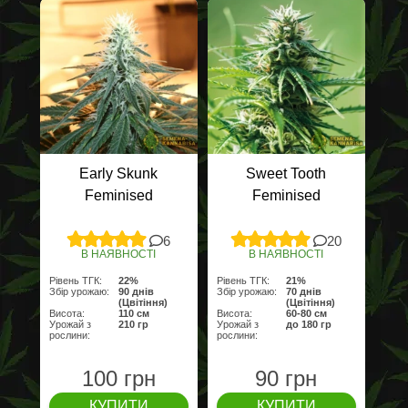
Early Skunk
Sweet Tooth
Feminised
Feminised
6
20
В НАЯВНОСТІ
В НАЯВНОСТІ
Рівень ТГК:
22%
Рівень ТГК:
21%
Збір урожаю:
90 днів
Збір урожаю:
70 днів
(Цвітіння)
(Цвітіння)
Висота:
110 см
Висота:
60-80 см
Урожай з
210 гр
Урожай з
до 180 гр
рослини:
рослини:
100 грн
90 грн
КУПИТИ
КУПИТИ