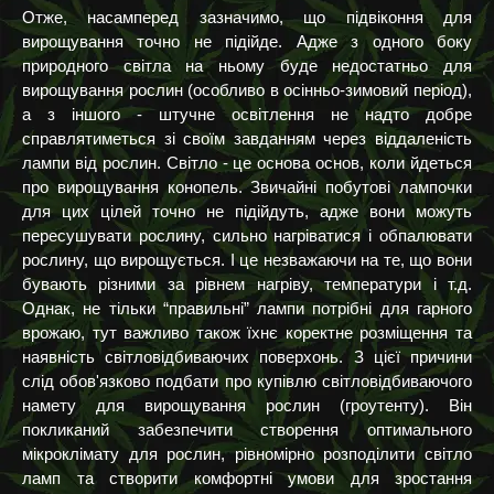
Отже, насамперед зазначимо, що підвіконня для
вирощування точно не підійде. Адже з одного боку
природного світла на ньому буде недостатньо для
вирощування рослин (особливо в осінньо-зимовий період),
а з іншого - штучне освітлення не надто добре
справлятиметься зі своїм завданням через віддаленість
лампи від рослин. Світло - це основа основ, коли йдеться
про вирощування конопель. Звичайні побутові лампочки
для цих цілей точно не підійдуть, адже вони можуть
пересушувати рослину, сильно нагріватися і обпалювати
рослину, що вирощується. І це незважаючи на те, що вони
бувають різними за рівнем нагріву, температури і т.д.
Однак, не тільки “правильні” лампи потрібні для гарного
врожаю, тут важливо також їхнє коректне розміщення та
наявність світловідбиваючих поверхонь. З цієї причини
слід обов'язково подбати про купівлю світловідбиваючого
намету для вирощування рослин (гроутенту). Він
покликаний забезпечити створення оптимального
мікроклімату для рослин, рівномірно розподілити світло
ламп та створити комфортні умови для зростання