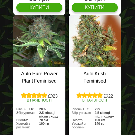
КУПИТИ
КУПИТИ
Auto Pure Power
Auto Kush
Plant Feminised
Feminised
23
22
В НАЯВНОСТІ
В НАЯВНОСТІ
Рівень ТГК:
20%
Рівень ТГК:
22%
Збір урожаю:
2.5 місяці
Збір урожаю:
2.5 місяці
після сходу
після сходу
Висота:
70 см
Висота:
100 см
Урожай з
100 гр
Урожай з
140 гр
рослини:
рослини: