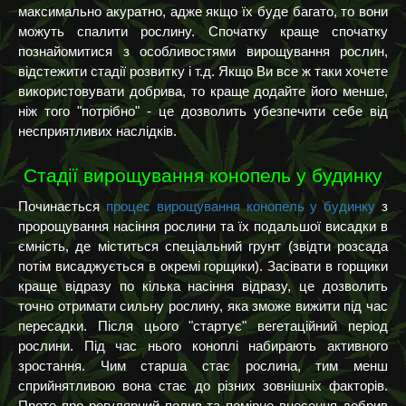
максимально акуратно, адже якщо їх буде багато, то вони
можуть спалити рослину. Спочатку краще спочатку
познайомитися з особливостями вирощування рослин,
відстежити стадії розвитку і т.д. Якщо Ви все ж таки хочете
використовувати добрива, то краще додайте його менше,
ніж того "потрібно" - це дозволить убезпечити себе від
несприятливих наслідків.
Стадії вирощування конопель у будинку
Починається
процес вирощування конопель у будинку
з
пророщування насіння рослини та їх подальшої висадки в
ємність, де міститься спеціальний грунт (звідти розсада
потім висаджується в окремі горщики). Засівати в горщики
краще відразу по кілька насіння відразу, це дозволить
точно отримати сильну рослину, яка зможе вижити під час
пересадки. Після цього "стартує" вегетаційний період
рослини. Під час нього коноплі набирають активного
зростання. Чим старша стає рослина, тим менш
сприйнятливою вона стає до різних зовнішніх факторів.