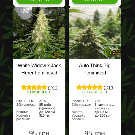
White Widow x Jack
Auto Think Big
Herer Feminised
Feminised
12
13
В НАЯВНОСТІ
В НАЯВНОСТІ
Рівень ТГК:
21%
Рівень ТГК:
22%
Збір урожаю:
85 днів
Збір урожаю:
8 тижнів від
(Цвітіння)
насінини
Висота:
до 120 см
Висота:
до 1,5 м
Урожай з
310 гр
Урожай з
до 200 гр
рослини:
рослини:
95 грн
95 грн