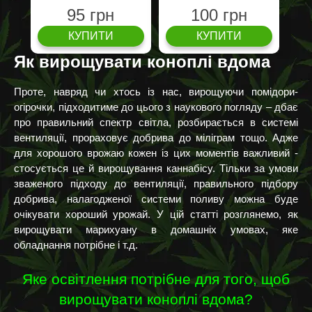
95 грн
100 грн
КУПИТИ
КУПИТИ
Як вирощувати коноплі вдома
Проте, навряд чи хтось із нас, вирощуючи помідори-
огірочки, підходитиме до цього з наукового погляду – дбає
про правильний спектр світла, розбирається в системі
вентиляції, прораховує добрива до міліграм тощо. Адже
для хорошого врожаю кожен із цих моментів важливий -
стосується це й вирощування каннабісу. Тільки за умови
зваженого підходу до вентиляції, правильного підбору
добрива, налагодженої системи поливу можна буде
очікувати хороший урожай. У цій статті розглянемо, як
вирощувати марихуану в домашніх умовах, яке
обладнання потрібне і т.д.
Яке освітлення потрібне для того, щоб
вирощувати коноплі вдома?