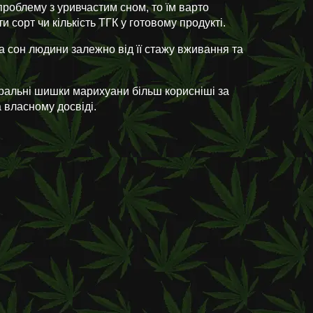
проблему з уривчастим сном, то їм варто
сорт чи кількість ТГК у готовому продукті.
на сон людини залежно від її стажу вживання та
уральні шишки марихуани більш корисніші за
 власному досвіді.