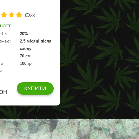
23
ВНОСТІ
 ТГК:
20%
рожаю:
2.5 місяці після
сходу
:
70 см
 з
100 гр
и:
КУПИТИ
грн