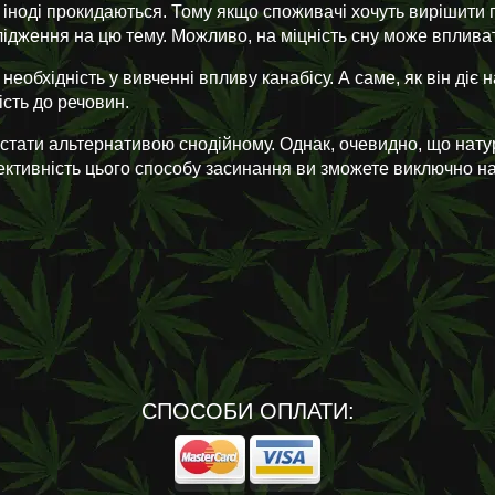
ди іноді прокидаються. Тому якщо споживачі хочуть вирішити 
ідження на цю тему. Можливо, на міцність сну може впливати 
еобхідність у вивченні впливу канабісу. А саме, як він діє 
ість до речовин.
 стати альтернативою снодійному. Однак, очевидно, що нат
ективність цього способу засинання ви зможете виключно на
СПОСОБИ ОПЛАТИ: