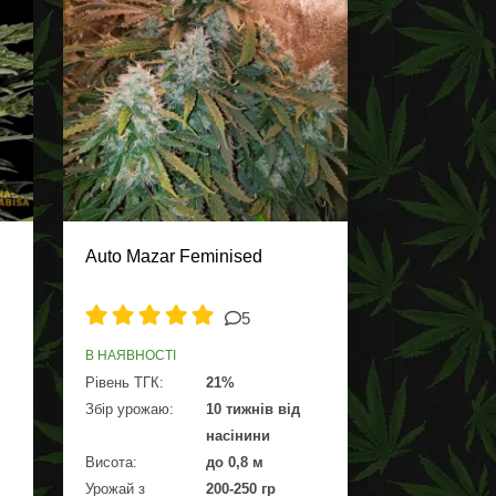
Auto Mazar Feminised
5
В НАЯВНОСТІ
Рівень ТГК:
21%
Збір урожаю:
10 тижнів від
насінини
Висота:
до 0,8 м
Урожай з
200-250 гр