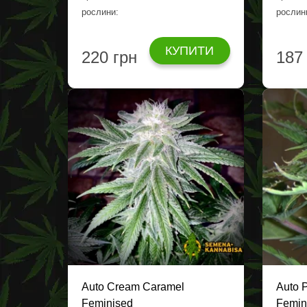
рослини:
рослин
КУПИТИ
220 грн
187
Auto Cream Caramel
Auto 
Feminised
Femin