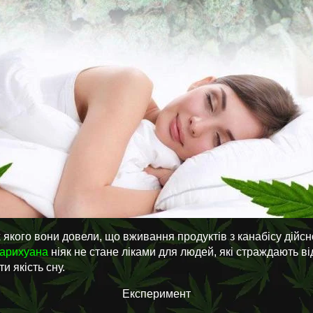
якого вони довели, що вживання продуктів з канабісу дійсно
арихуана
ніяк не стане ліками для людей, які страждають в
и якість сну.
Експеримент