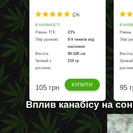
6
В НАЯВНОСТІ
В НАЯ
Рівень ТГК:
23%
Рівень
Збір урожаю:
8-9 тижнів від
Збір у
насінини
Висота:
80-100 см
Висота
Урожай з
210 гр
Урожай
рослини:
рослин
КУПИТИ
105 грн
95 
Вплив канабісу на сон