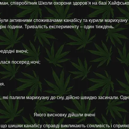
н, співробітник Школи охорони здоров'я на базі Хайфськог
 були активними споживачами канабісу та курили марихуану
чірні години. Тривалість експерименту – один тиждень.
едодні вночі;
лася посеред ночі;
ня.
 які палили марихуану до сну, дійсно швидко засинали. Од
Якого висновку дійшли вчені
 що шишки канабісу справді викликають сонливість і сприяю