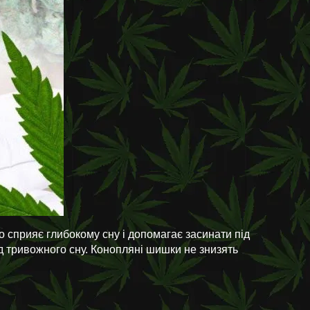
 сприяє глибокому сну і допомагає засинати під
ід тривожного сну. Конопляні шишки не знизять