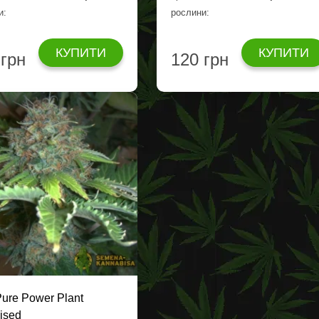
и:
рослини:
КУПИТИ
КУПИТИ
 грн
120 грн
Pure Power Plant
ised