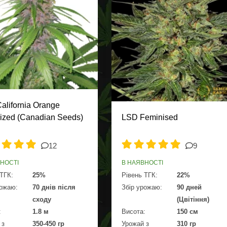
alifornia Orange
ized (Canadian Seeds)
LSD Feminised
12
9
ВНОСТІ
В НАЯВНОСТІ
 ТГК:
25%
Рівень ТГК:
22%
рожаю:
70 днів після
Збір урожаю:
90 дней
сходу
(Цвітіння)
:
1.8 м
Висота:
150 см
 з
350-450 гр
Урожай з
310 гр