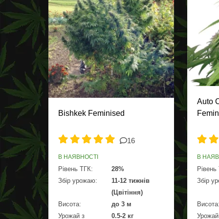
Auto C
Bishkek Feminised
Femin
16
В НАЯВНОСТІ
В НАЯ
Рівень ТГК:
28%
Рівень
Збір урожаю:
11-12 тижнів
Збір у
(Цвітіння)
Висота:
до 3 м
Висота
Урожай з
0.5-2 кг
Урожай