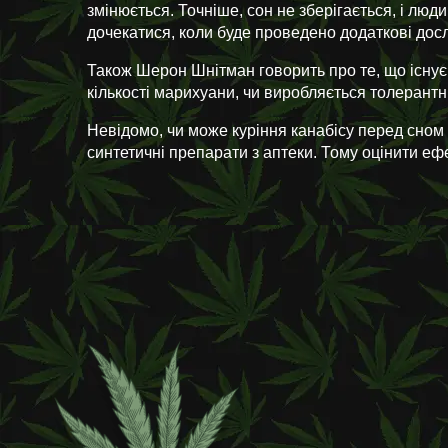
змінюється. Точніше, сон не зберігається, і лю
дочекатися, коли буде проведено додаткові досл
Також Шерон Шнітман говорить про те, що існує н
кількості марихуани, чи виробляється толерантн
Невідомо, чи може куріння канабісу перед сном
синтетичні препарати з аптеки. Тому оцінити еф