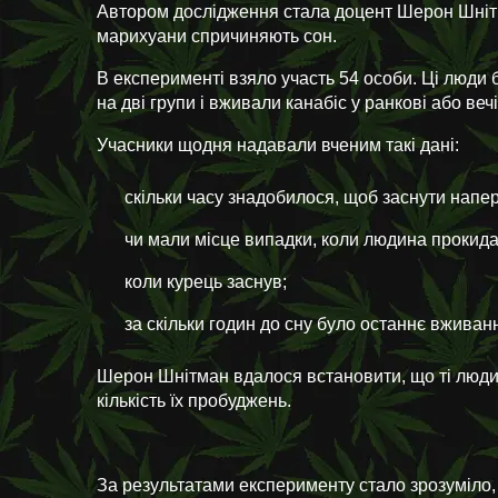
Автором дослідження стала доцент Шерон Шнітма
марихуани спричиняють сон.
В експерименті взяло участь 54 особи. Ці люди
на дві групи і вживали канабіс у ранкові або ве
Учасники щодня надавали вченим такі дані:
скільки часу знадобилося, щоб заснути напер
чи мали місце випадки, коли людина прокида
коли курець заснув;
за скільки годин до сну було останнє вживан
Шерон Шнітман вдалося встановити, що ті люди,
кількість їх пробуджень.
За результатами експерименту стало зрозуміло,