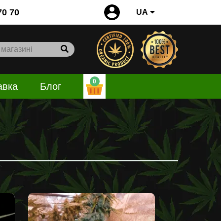
0
70 70
UA
0
авка
Блог