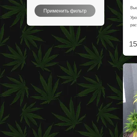
Выс
Применить фильтр
Уро
рас
15