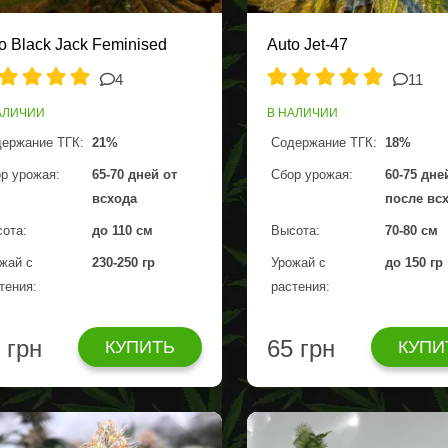
o Black Jack Feminised
Auto Jet-47
4
11
АЛИЧИИ
В НАЛИЧИИ
ержание ТГК:
21%
Содержание ТГК:
18%
р урожая:
65-70 дней от
Сбор урожая:
60-75 дне
всхода
после вс
ота:
до 110 см
Высота:
70-80 см
жай с
230-250 гр
Урожай с
до 150 гр
тения:
растения:
 грн
65 грн
КУПИТЬ
КУПИ