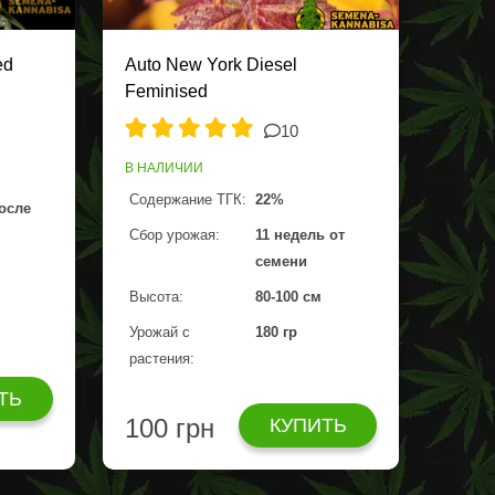
ed
Auto New York Diesel
Feminised
10
В НАЛИЧИИ
Содержание ТГК:
22%
после
Сбор урожая:
11 недель от
семени
Высота:
80-100 см
Урожай с
180 гр
растения:
ТЬ
100 грн
КУПИТЬ