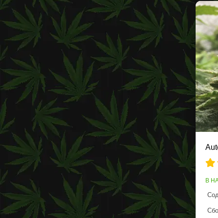
Aut
В Н
Сод
Сбо