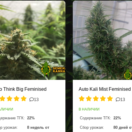
o Think Big Feminised
Auto Kali Mist Feminised
13
13
АЛИЧИИ
В НАЛИЧИИ
ержание ТГК:
22%
Содержание ТГК:
22%
р урожая:
8 недель от
Сбор урожая:
80 дней о