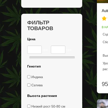
Aut
ФИЛЬТР
ТОВАРОВ
В Н
Сод
Цена
Сбо
грн -
грн
Выс
Уро
Генотип
рас
Индика
95
Сатива
Высота растения
Низкий рост 50-80 см