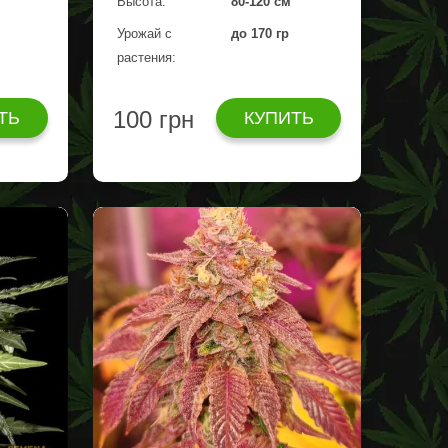
Высота:
80-120 см
Урожай с
до 170 гр
растения:
100 грн
ТЬ
КУПИТЬ