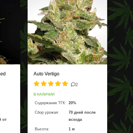
zed
Auto Vertigo
2
В НАЛИЧИИ
Содержание ТГК:
20%
Сбор урожая:
70 дней после
й от
всхода
Высота:
1 м