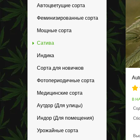
Автоцветущие сорта
Феминизированные сорта
Мощные сорта
Сатива
Индика
Сорта для новичков
Aut
Фотопериодичные сорта
Медицинские сорта
В Н
Аутдор (Для улицы)
Сод
Индор (Для помещения)
Сбо
Урожайные сорта
Выс