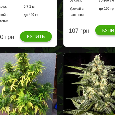
Высота:
75-100 см
ота:
0,7-1 м
Урожай с
до 150 гр
жай с
до 440 гр
растения:
тения:
107 грн
КУПИ
0 грн
КУПИТЬ