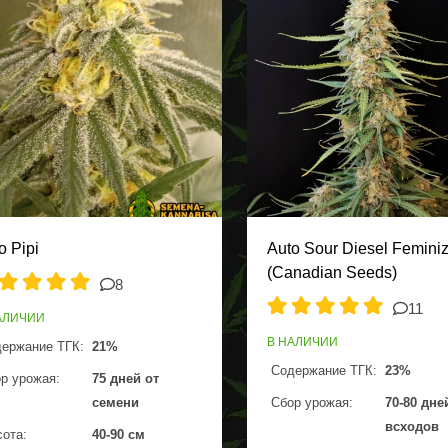
o Pipi
Auto Sour Diesel Femini
(Canadian Seeds)
8
11
АЛИЧИИ
В НАЛИЧИИ
ержание ТГК:
21%
Содержание ТГК:
23%
р урожая:
75 дней от
семени
Сбор урожая:
70-80 дне
всходов
ота:
40-90 см