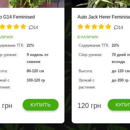
o G14 Feminised
Auto Jack Herer Feminis
14
14
АЛИЧИИ
В НАЛИЧИИ
ержание ТГК:
22%
Содержание ТГК:
22%
р урожая:
9 недель от
Сбор урожая:
70 дней 
семени
всхода
ота:
80-120 см
Высота:
до 120 см
жай с
100-120 гр
Урожай с
до 200 гр
тения:
растения:
 грн
120 грн
КУПИТЬ
КУПИ