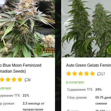
o Blue Moon Feminized
Auto Green Gelato Femin
nadian Seeds)
17
8
В НАЛИЧИИ
АЛИЧИИ
Содержание ТГК:
24%
ержание ТГК:
21%
Сбор урожая:
65-75 дне
р урожая:
2,5 месяца от
семени
прорастания