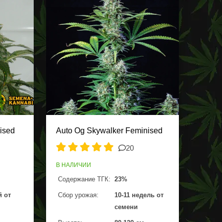
ised
Auto Og Skywalker Feminised
20
В НАЛИЧИИ
Содержание ТГК:
23%
й от
Сбор урожая:
10-11 недель от
семени