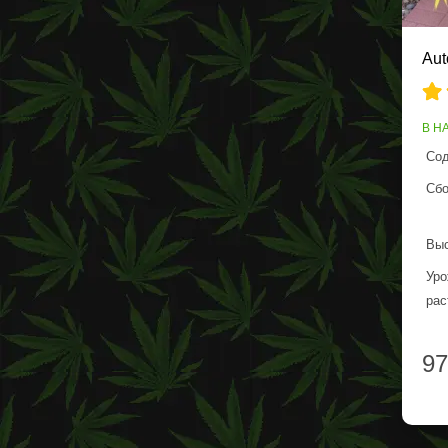
Aut
В Н
Сод
Сбо
Выс
Уро
рас
97