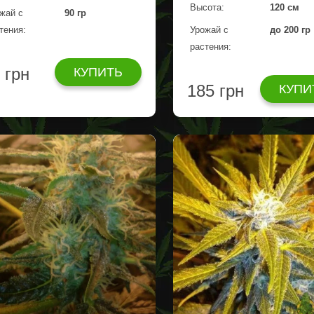
Высота:
120 cм
жай с
90 гр
тения:
Урожай с
до 200 гр
растения:
 грн
КУПИТЬ
185 грн
КУПИ