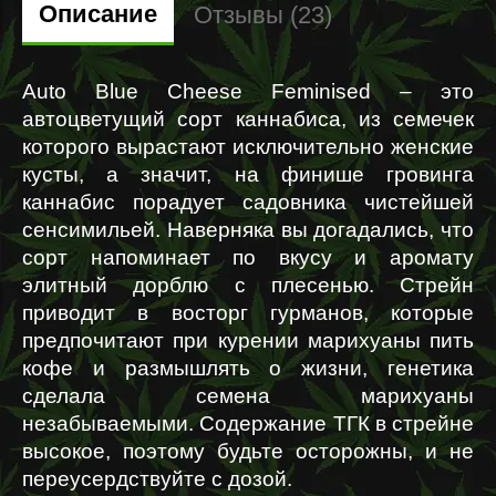
Описание
Отзывы (23)
Auto Blue Cheese Feminised – это 
автоцветущий сорт каннабиса, из семечек 
которого вырастают исключительно женские 
кусты, а значит, на финише гровинга 
каннабис порадует садовника чистейшей 
сенсимильей. Наверняка вы догадались, что 
сорт напоминает по вкусу и аромату 
элитный дорблю с плесенью. Стрейн 
приводит в восторг гурманов, которые 
предпочитают при курении марихуаны пить 
кофе и размышлять о жизни, г
енетика 
сделала семена марихуаны 
незабываемыми. 
Содержание ТГК в стрейне 
высокое, поэтому будьте осторожны, и не 
переусердствуйте с дозой.