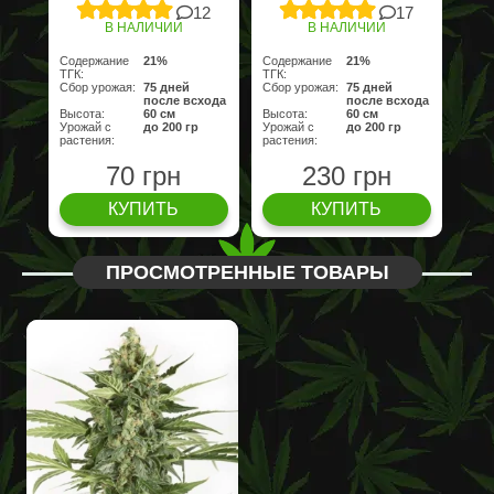
12
17
В НАЛИЧИИ
В НАЛИЧИИ
Содержание
21%
Содержание
21%
ТГК:
ТГК:
Сбор урожая:
75 дней
Сбор урожая:
75 дней
после всхода
после всхода
Высота:
60 см
Высота:
60 см
Урожай с
до 200 гр
Урожай с
до 200 гр
растения:
растения:
70 грн
230 грн
КУПИТЬ
КУПИТЬ
ПРОСМОТРЕННЫЕ ТОВАРЫ