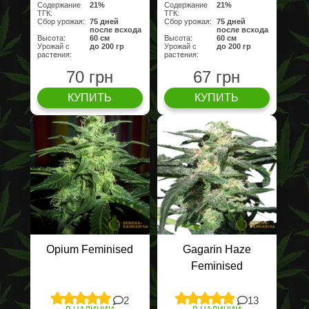
Содержание
21%
Содержание
21%
ТГК:
ТГК:
Сбор урожая:
75 дней
Сбор урожая:
75 дней
после всхода
после всхода
Высота:
60 см
Высота:
60 см
Урожай с
до 200 гр
Урожай с
до 200 гр
растения:
растения:
70 грн
67 грн
КУПИТЬ
КУПИТЬ
Opium Feminised
Gagarin Haze
Feminised
2
13