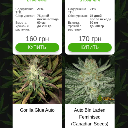
В НАЛИЧИИ
В НАЛИЧИИ
Содержание
21%
Содержание
21%
ТГК:
ТГК:
Сбор урожая:
75 дней
Сбор урожая:
75 дней
после всхода
после всхода
Высота:
60 см
Высота:
60 см
Урожай с
до 200 гр
Урожай с
до 200 гр
растения:
растения:
160 грн
170 грн
КУПИТЬ
КУПИТЬ
Gorilla Glue Auto
Auto Bin Laden
Feminised
(Canadian Seeds)