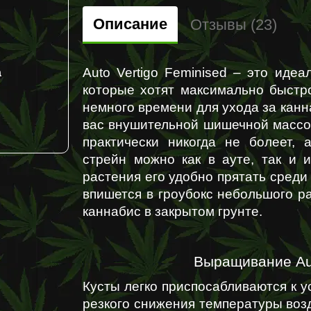
Описание
Отзывы (23)
Auto Vertigo Feminised – это иде
а
которые хотят максимально быстр
немного времени для ухода за канн
вас внушительной шишечной массой
практически никогда не болеет, 
стрейн можно как в ауте, так и 
растения его удобно прятать среди 
впишется в гроубокс небольшого ра
каннабис в закрытом грунте.
Выращивание Aut
Кусты легко приспосабливаются к у
резкого снижения температуры возд