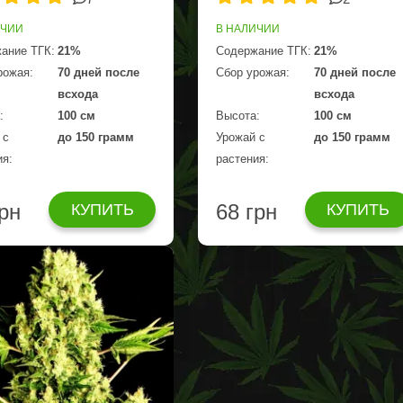
ИЧИИ
В НАЛИЧИИ
ание ТГК:
21%
Содержание ТГК:
21%
рожая:
70 дней после
Сбор урожая:
70 дней после
всхода
всхода
:
100 см
Высота:
100 см
 с
до 150 грамм
Урожай с
до 150 грамм
ия:
растения:
грн
68 грн
КУПИТЬ
КУПИТЬ