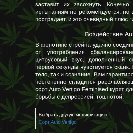
заставит их засохнуть. Конечно
испытаниям не рекомендуется, но 
пострадает, и это очевидный плюс г
Воздействие Aut
В фенотипе стрейна удачно соедини
от употребления сбалансирован
цитрусовый вкус, дополненный с
первой секунды чувствуется сканк. 
тело, так и сознание. Вам гарантир
постепенно сгладится расслабляющ
сорт Auto Vertigo Feminised курят д
борьбы с депрессией, тошнотой.
Выбрать другую модификацию:
Сорт Auto Vertigo