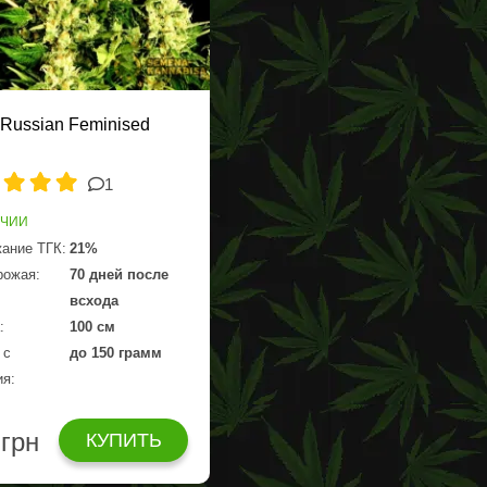
 Russian Feminised
1
ИЧИИ
ание ТГК:
21%
рожая:
70 дней после
всхода
:
100 см
 с
до 150 грамм
ия:
 грн
КУПИТЬ