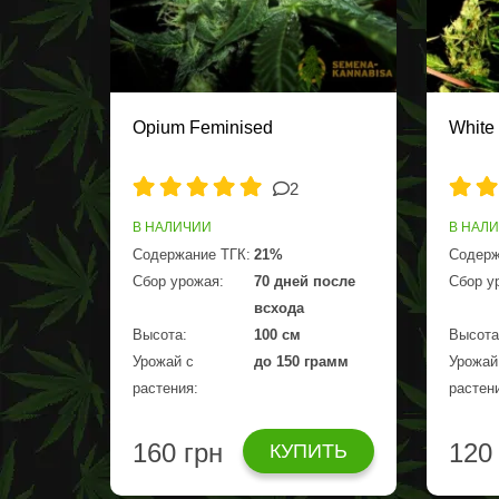
Opium Feminised
White
2
В НАЛИЧИИ
В НАЛ
Содержание ТГК:
21%
Содерж
Сбор урожая:
70 дней после
Сбор у
всхода
Высота:
100 см
Высота
Урожай с
до 150 грамм
Урожай
растения:
растен
160 грн
120
КУПИТЬ