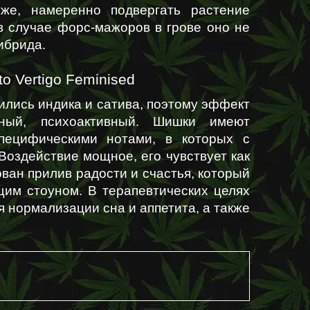
 же, намеренно подвергать растение 
в случае форс-мажоров в грове оно не 
ибрида.
o Vertigo Feminised
лись индика и сатива, поэтому эффект 
ный, психоактивный. Шишки имеют 
пецифическими нотами, в которых с 
Воздействие мощное, его чувствует как 
ован прилив радости и счастья, который 
им стоуном. В терапевтических целях 
ля нормализации сна и аппетита, а также 