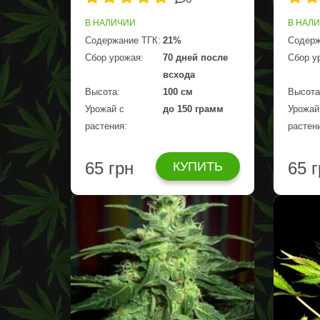
В НАЛИЧИИ
В НАЛ
Содержание ТГК:
21%
Содерж
Сбор урожая:
70 дней после
Сбор у
всхода
Высота:
100 см
Высота
Урожай с
до 150 грамм
Урожай
растения:
растен
65 грн
65 
КУПИТЬ