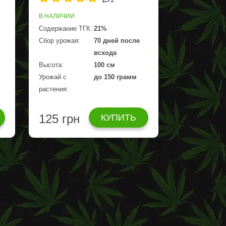
В НАЛИЧИИ
Содержание ТГК:
21%
Сбор урожая:
70 дней после
всхода
Высота:
100 см
Урожай с
до 150 грамм
растения:
125 грн
КУПИТЬ