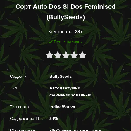
Сорт Auto Dos Si Dos Feminised
(BullySeeds)
Код товара:
287
Есть в наличии
Сидбанк
BullySeeds
Тип
Автоцветущий
феминизированный
Тип сорта
Indica/Sativa
Содержание ТГК
24%
Сбор урожая
70-75 дней после всхода