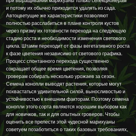
при выращивании марихуаны только селекционерам
и потому их обычно приходится удалять из сада.
Автоцветущие же характеристики позволяют
полностью расслабиться в плане контроля кустов
через призму их готовности перехода на следующую
стадию роста и необходимости изменения светового
цикла. Штамм переходит от фазы вегетативного роста
к фазе цветения независимо от светового графика.
Процесс спонтанного перехода существенно
сокращает общее время цветения, позволяя
гроверам собирать несколько урожаев за сезон.
Семена конопли выводят растения, которые могут
похвастаться удивительной силой, выносливостью и
устойчивостью к внешним факторам. Поэтому семена
конопли этого сорта являются хорошим выбором как
для новичков, так и для опытных гроверов. Чтобы
оценить все прелести этой чудесной марихуаны
советуем позаботиться о таких базовых требованиях,