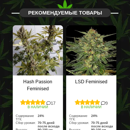
РЕКОМЕНДУЕМЫЕ ТОВАРЫ
Hash Passion
LSD Feminised
Feminised
17
9
В НАЛИЧИИ
В НАЛИЧИИ
Содержание
24%
Содержание
24%
ТГК:
ТГК:
Сбор урожая:
70-75 дней
Сбор урожая:
70-75 дней
после всхода
после всхода
Высота:
90-100 см
Высота:
90-100 см