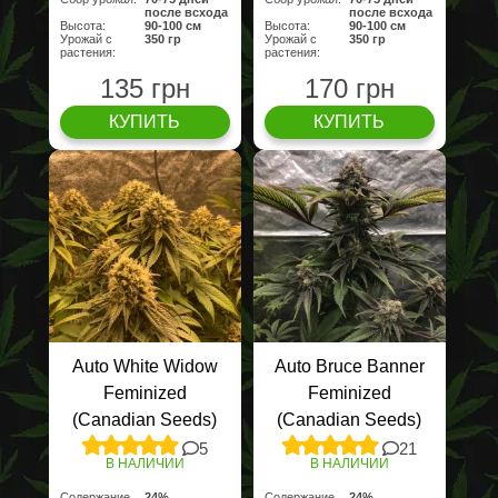
после всхода
после всхода
Высота:
90-100 см
Высота:
90-100 см
Урожай с
350 гр
Урожай с
350 гр
растения:
растения:
135 грн
170 грн
КУПИТЬ
КУПИТЬ
Auto White Widow
Auto Bruce Banner
Feminized
Feminized
(Canadian Seeds)
(Canadian Seeds)
5
21
В НАЛИЧИИ
В НАЛИЧИИ
Содержание
24%
Содержание
24%