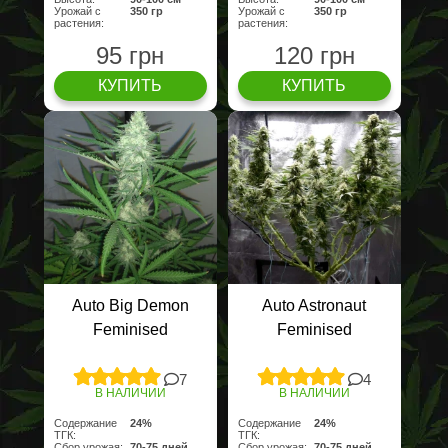
Урожай с
350 гр
Урожай с
350 гр
растения:
растения:
95 грн
120 грн
КУПИТЬ
КУПИТЬ
Auto Big Demon
Auto Astronaut
Feminised
Feminised
7
4
В НАЛИЧИИ
В НАЛИЧИИ
Содержание
24%
Содержание
24%
ТГК:
ТГК:
Сбор урожая:
70-75 дней
Сбор урожая:
70-75 дней