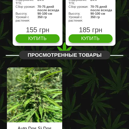
ТГК:
ТГК:
Сбор урожая:
70-75 дней
Сбор урожая:
70-75 дней
после всхода
после всхода
Высота:
90-100 см
Высота:
90-100 см
Урожай с
350 гр
Урожай с
350 гр
растения:
растения:
155 грн
185 грн
КУПИТЬ
КУПИТЬ
ПРОСМОТРЕННЫЕ ТОВАРЫ
Auto Dos Si Dos