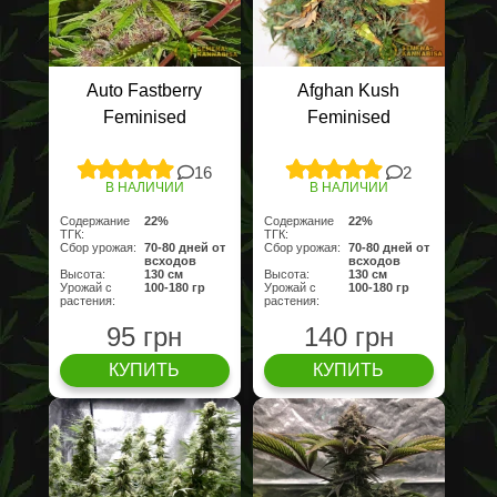
Auto Fastberry
Afghan Kush
Feminised
Feminised
16
2
В НАЛИЧИИ
В НАЛИЧИИ
Содержание
22%
Содержание
22%
ТГК:
ТГК:
Сбор урожая:
70-80 дней от
Сбор урожая:
70-80 дней от
всходов
всходов
Высота:
130 cм
Высота:
130 cм
Урожай с
100-180 гр
Урожай с
100-180 гр
растения:
растения:
95 грн
140 грн
КУПИТЬ
КУПИТЬ