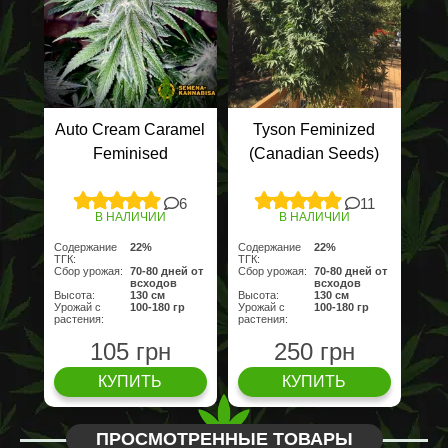
Auto Cream Caramel
Tyson Feminized
Feminised
(Canadian Seeds)
6
11
В НАЛИЧИИ
В НАЛИЧИИ
Содержание
22%
Содержание
22%
ТГК:
ТГК:
Сбор урожая:
70-80 дней от
Сбор урожая:
70-80 дней от
всходов
всходов
Высота:
130 cм
Высота:
130 cм
Урожай с
100-180 гр
Урожай с
100-180 гр
растения:
растения:
105 грн
250 грн
КУПИТЬ
КУПИТЬ
ПРОСМОТРЕННЫЕ ТОВАРЫ