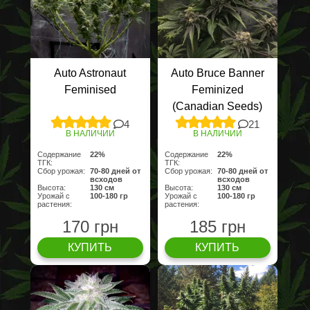
Auto Astronaut
Auto Bruce Banner
Feminised
Feminized
(Canadian Seeds)
4
21
В НАЛИЧИИ
В НАЛИЧИИ
Содержание
22%
Содержание
22%
ТГК:
ТГК:
Сбор урожая:
70-80 дней от
Сбор урожая:
70-80 дней от
всходов
всходов
Высота:
130 cм
Высота:
130 cм
Урожай с
100-180 гр
Урожай с
100-180 гр
растения:
растения:
170 грн
185 грн
КУПИТЬ
КУПИТЬ