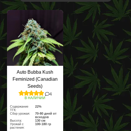
Auto Bubba Kush
Feminized (Canadian
Seeds)
4
В НАЛИЧИИ
Содержание
22%
ТГК:
Сбор урожая:
70-80 дней от
всходов
Высота:
130 cм
Урожай с
100-180 гр
растения: