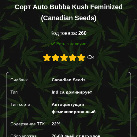
Сорт Auto Bubba Kush Feminized
(Canadian Seeds)
Код товара:
260
Есть в наличии
4
Сидбанк
Canadian Seeds
Тип
Indica доминирует
Тип сорта
Автоцветущий
феминизированный
Содержание ТГК
22%
Сбор урожая
70-80 дней от всходов