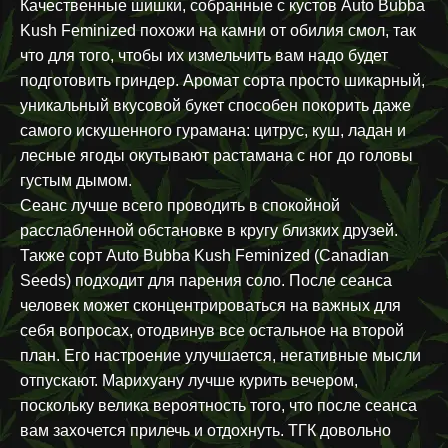
Качественные шишки, собранные с кустов Auto Bubba
Kush Feminized похожи на камни от обилия смол, так
что для того, чтобы их измельчить вам надо будет
подготовить гриндер. Аромат сорта просто шикарный,
уникальный вкусовой букет способен покорить даже
самого искушенного гурамана: цитрус, куш, ладан и
лесные ягоды окутывают растамана с ног до головы
густым дымом.
Сеанс лучше всего проводить в спокойной
расслабленной обстановке в кругу близких друзей.
Также сорт Auto Bubba Kush Feminized (Canadian
Seeds) подходит для парения соло. После сеанса
человек может сконцентрироваться на важных для
себя вопросах, отодвинув все остальное на второй
план. Его настроение улучшается, негативные мысли
отпускают. Марихуану лучше курить вечером,
поскольку велика вероятность того, что после сеанса
вам захочется прилечь и отдохнуть. ТГК довольно