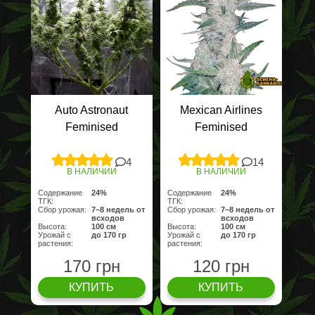
Auto Astronaut
Mexican Airlines
Feminised
Feminised
4
14
В НАЛИЧИИ
В НАЛИЧИИ
Содержание
24%
Содержание
24%
ТГК:
ТГК:
Сбор урожая:
7–8 недель от
Сбор урожая:
7–8 недель от
всходов
всходов
Высота:
100 cм
Высота:
100 cм
Урожай с
до 170 гр
Урожай с
до 170 гр
растения:
растения:
170 грн
120 грн
КУПИТЬ
КУПИТЬ