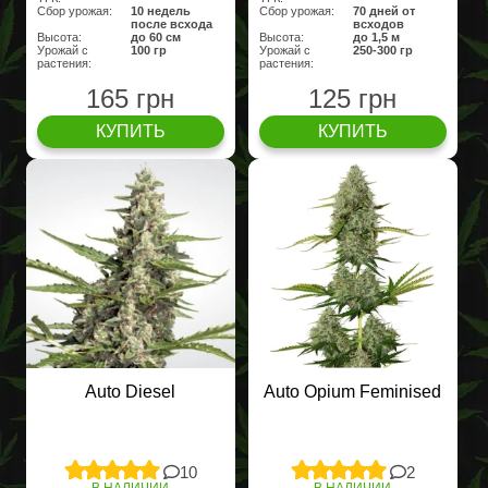
Сбор урожая:
10 недель
Сбор урожая:
70 дней от
после всхода
всходов
Высота:
до 60 см
Высота:
до 1,5 м
Урожай с
100 гр
Урожай с
250-300 гр
растения:
растения:
165 грн
125 грн
КУПИТЬ
КУПИТЬ
Auto Diesel
Auto Opium Feminised
10
2
В НАЛИЧИИ
В НАЛИЧИИ