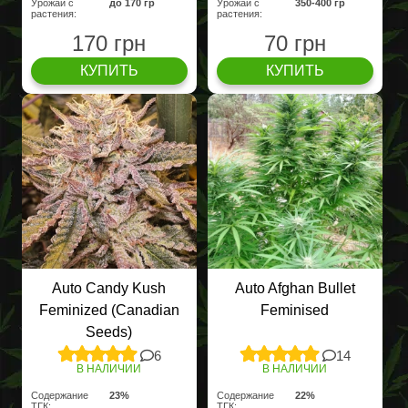
Урожай с
до 170 гр
Урожай с
350-400 гр
растения:
растения:
170 грн
70 грн
КУПИТЬ
КУПИТЬ
Auto Candy Kush
Auto Afghan Bullet
Feminized (Canadian
Feminised
Seeds)
6
14
В НАЛИЧИИ
В НАЛИЧИИ
Содержание
23%
Содержание
22%
ТГК:
ТГК: