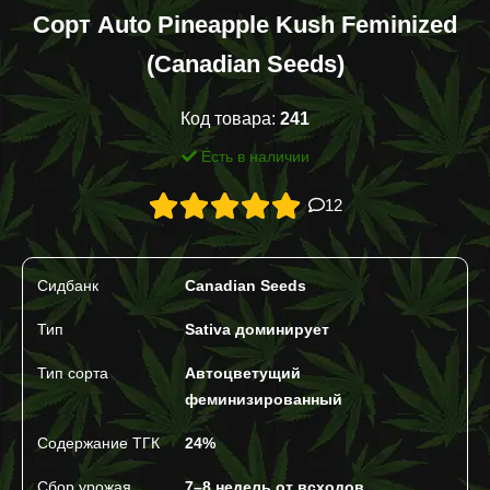
Сорт Auto Pineapple Kush Feminized
(Canadian Seeds)
Код товара:
241
Есть в наличии
12
Сидбанк
Canadian Seeds
Тип
Sativa доминирует
Тип сорта
Автоцветущий
феминизированный
Содержание ТГК
24%
Сбор урожая
7–8 недель от всходов