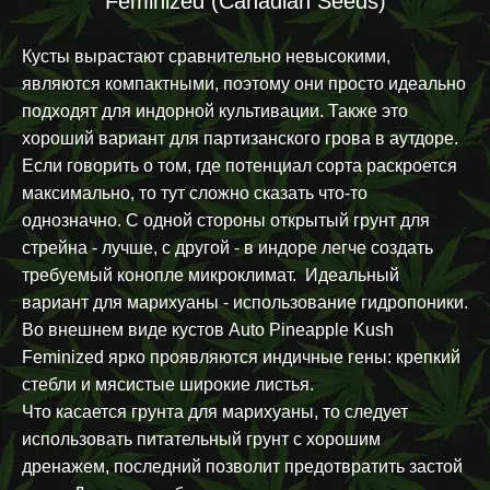
Feminized (Canadian Seeds)
Кусты вырастают сравнительно невысокими,
являются компактными, поэтому они просто идеально
подходят для индорной культивации. Также это
хороший вариант для партизанского грова в аутдоре.
Если говорить о том, где потенциал сорта раскроется
максимально, то тут сложно сказать что-то
однозначно. С одной стороны открытый грунт для
стрейна - лучше, с другой - в индоре легче создать
требуемый конопле микроклимат. Идеальный
вариант для марихуаны - использование гидропоники.
Во внешнем виде кустов Auto Pineapple Kush
Feminized ярко проявляются индичные гены: крепкий
стебли и мясистые широкие листья.
Что касается грунта для марихуаны, то следует
использовать питательный грунт с хорошим
дренажем, последний позволит предотвратить застой