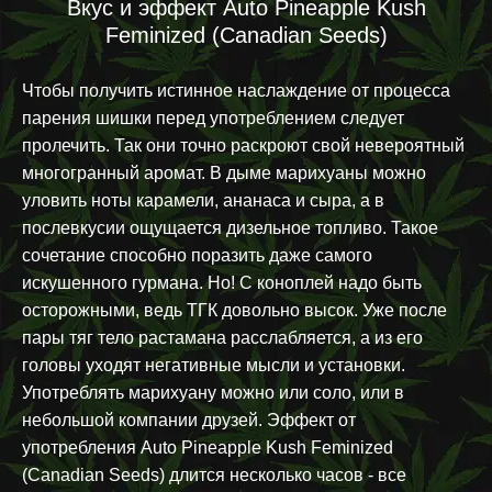
Вкус и эффект Auto Pineapple Kush
Feminized (Canadian Seeds)
Чтобы получить истинное наслаждение от процесса
парения шишки перед употреблением следует
пролечить. Так они точно раскроют свой невероятный
многогранный аромат. В дыме марихуаны можно
уловить ноты карамели, ананаса и сыра, а в
послевкусии ощущается дизельное топливо. Такое
сочетание способно поразить даже самого
искушенного гурмана. Но! С коноплей надо быть
осторожными, ведь ТГК довольно высок. Уже после
пары тяг тело растамана расслабляется, а из его
головы уходят негативные мысли и установки.
Употреблять марихуану можно или соло, или в
небольшой компании друзей. Эффект от
употребления Auto Pineapple Kush Feminized
(Canadian Seeds) длится несколько часов - все