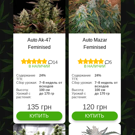
Auto Ak-47
Auto Mazar
Feminised
Feminised
14
5
В НАЛИЧИИ
В НАЛИЧИИ
Содержание
24%
Содержание
24%
ТГК:
ТГК:
Сбор урожая:
7–8 недель от
Сбор урожая:
7–8 недель от
всходов
всходов
Высота:
100 cм
Высота:
100 cм
Урожай с
до 170 гр
Урожай с
до 170 гр
растения:
растения:
135 грн
120 грн
КУПИТЬ
КУПИТЬ