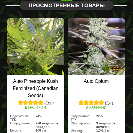
ПРОСМОТРЕННЫЕ ТОВАРЫ
Auto Pineapple Kush
Auto Opium
Feminized (Canadian
Seeds)
12
10
В НАЛИЧИИ
В НАЛИЧИИ
Содержание
24%
Содержание
22%
ТГК:
ТГК:
Сбор урожая:
7–8 недель от
Сбор урожая:
9 недель от
всходов
семечки
Высота:
100 cм
Высота:
1,3-1,5 м