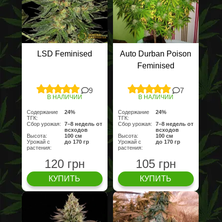
LSD Feminised
Auto Durban Poison
Feminised
9
7
В НАЛИЧИИ
В НАЛИЧИИ
Содержание
24%
Содержание
24%
ТГК:
ТГК:
Сбор урожая:
7–8 недель от
Сбор урожая:
7–8 недель от
всходов
всходов
Высота:
100 cм
Высота:
100 cм
Урожай с
до 170 гр
Урожай с
до 170 гр
растения:
растения:
120 грн
105 грн
КУПИТЬ
КУПИТЬ