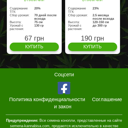
Содержание
20%
Содержание
23%
ТГК:
ТГК:
Сбор урожая:
70 дней после
Сбор урожая:
2.5 месяца
всхода
после всхода
Высота:
75 см
Высота:
120-150 см
Урожай с
130 гр
Урожай с
до 300 гр
растения:
растения:
67 грн
190 грн
КУПИТЬ
КУПИТЬ
Соцсети
Политика конфиденциальности
Соглашение
и закон
Предупреждение:
Все семена конопли, представленные на сайте
semena-kannabisa.com, продаются исключительно в качестве