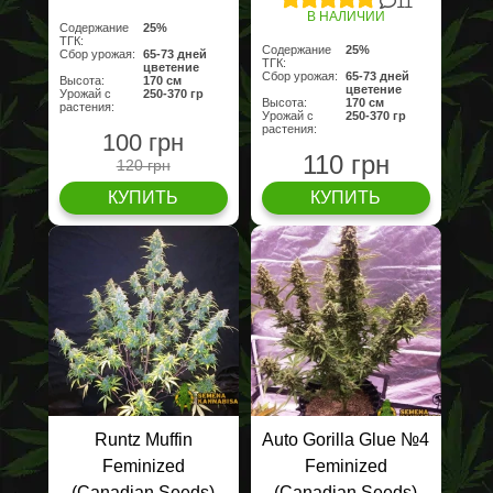
11
В НАЛИЧИИ
Содержание
25%
ТГК:
Содержание
25%
Сбор урожая:
65-73 дней
ТГК:
цветение
Сбор урожая:
65-73 дней
Высота:
170 cм
цветение
Урожай с
250-370 гр
Высота:
170 cм
растения:
Урожай с
250-370 гр
растения:
100 грн
110 грн
120 грн
КУПИТЬ
КУПИТЬ
Runtz Muffin
Auto Gorilla Glue №4
Feminized
Feminized
(Canadian Seeds)
(Canadian Seeds)