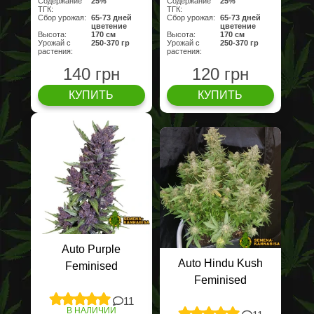
Содержание
25%
Содержание
25%
ТГК:
ТГК:
Сбор урожая:
65-73 дней
Сбор урожая:
65-73 дней
цветение
цветение
Высота:
170 cм
Высота:
170 cм
Урожай с
250-370 гр
Урожай с
250-370 гр
растения:
растения:
140 грн
120 грн
КУПИТЬ
КУПИТЬ
Auto Purple
Auto Hindu Kush
Feminised
Feminised
11
В НАЛИЧИИ