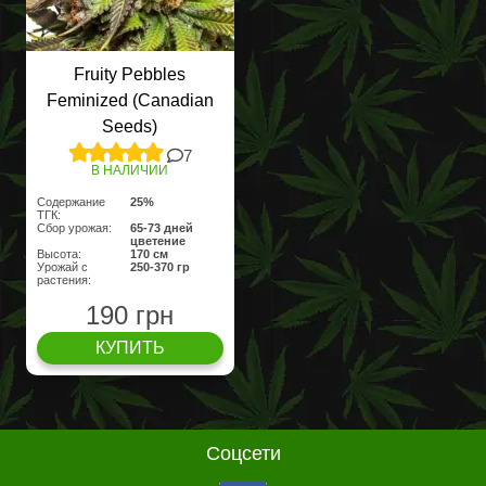
Fruity Pebbles
Feminized (Canadian
Seeds)
7
В НАЛИЧИИ
Содержание
25%
ТГК:
Сбор урожая:
65-73 дней
цветение
Высота:
170 cм
Урожай с
250-370 гр
растения:
190 грн
КУПИТЬ
Соцсети