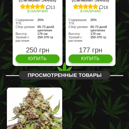
13
18
В НАЛИЧИИ
В НАЛИЧИИ
Содержание
25%
Содержание
25%
ТГК:
ТГК:
Сбор урожая:
65-73 дней
Сбор урожая:
65-73 дней
цветение
цветение
Высота:
170 cм
Высота:
170 cм
Урожай с
250-370 гр
Урожай с
250-370 гр
растения:
растения:
250 грн
177 грн
КУПИТЬ
КУПИТЬ
ПРОСМОТРЕННЫЕ ТОВАРЫ