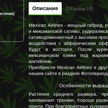
Описание
Отзывы (4)
ветение)
Mexican Airlines - мощный гибрид,
и мексиканской сативы, рудералиса
сативодоминантный с высоким проц
воздействия с эйфорическим эфф
будут в восторге. После курен
мексиканском пляже под жарким
коктейлем.
Приобрести Mexican Airlines и др
нашем сайте в разделе Фотопериод
Особенности выращи
Растения среднего размера, пре
напоминает тропики. Хорошо развив
грунте. При благоприятных условия