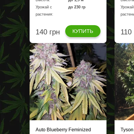
Урожай с
до 230 гр
Урожай
растения:
растен
140 грн
110
КУПИТЬ
Auto Blueberry Feminized
Tyson