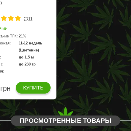
)
11
ИЧИИ
ание ТГК:
21%
рожая:
11-12 недель
(Цветение)
:
до 1,5 м
 с
до 230 гр
ия:
 грн
КУПИТЬ
ПРОСМОТРЕННЫЕ ТОВАРЫ