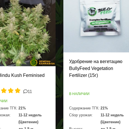
Удобрение на вегетацию
BullyFeed Vegetation
Hindu Kush Feminised
Fertilizer (15г)
11
В НАЛИЧИИ
ИЧИИ
ание ТГК:
21%
Содержание ТГК:
21%
рожая:
11-12 недель
Сбор урожая:
11-12 недель
(Цветение)
(Цветение)
:
до 1,5 м
Высота:
до 1,5 м