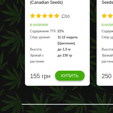
(Canadian Seeds)
Seeds
10
В НАЛИЧИИ
В НАЛ
Содержание ТГК:
21%
Содерж
Сбор урожая:
11-12 недель
Сбор у
(Цветение)
Высота:
до 1,5 м
Высота
Урожай с
до 230 гр
Урожай
растения:
растен
155 грн
250
КУПИТЬ