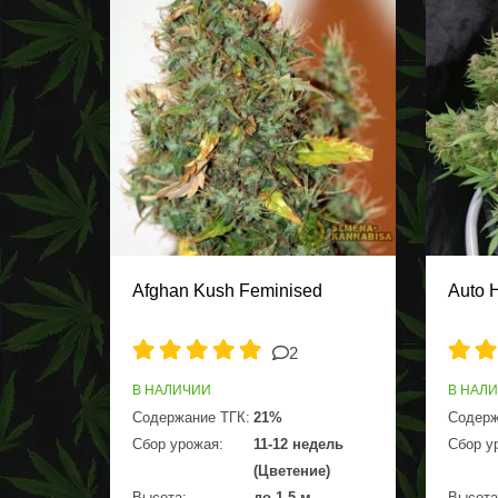
Afghan Kush Feminised
Auto 
2
В НАЛИЧИИ
В НАЛ
Содержание ТГК:
21%
Содерж
Сбор урожая:
11-12 недель
Сбор у
(Цветение)
Высота:
до 1,5 м
Высота