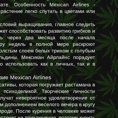
. Особенность Mexican Airlines - 
растение легко спутать в цветами или 
условий выращивания, главное следить 
жет способствовать развитию грибков и 
ь через два месяца после начала 
ру недель в полной мере раскроют 
олстым слоем белых трихом с голубым 
ьдины. Мексикан Айрлайнс порадует 
 использовать как в личных, так и в 
вие Mexican Airlines
ативы, которая погружает растамана в 
 психоделикой. Творческие личности 
лучат невероятное удовлетворение от 
м дополнением веселого вечера в кругу 
ироде. После курения в человеке может 
отянет на приключения, поэтому курить 