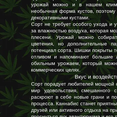
урожай можно и в нашем климате
необычная форма кустов, поэтому 
декоративными кустами.
Сорт не требует особого ухода и 
за влажностью воздуха, которая мо
плесени. Урожай можно собират
цветения, но дополнительные па
потенциал сорта. Шишки покрыты т
отливом и напоминают большие л
обильным урожаем, который можно
коммерческих целях.
Вкус и воздейст
Сорт порадует любителей мощной с
мир удовольствия, смешанного с
раскроют в себе новые грани и по
процесса. Каннабис станет приятны
друзей или активного отдыха на пр
проснуться дух авантюризма и его п