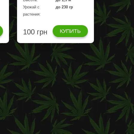
Урожай с
до 230 гр
растения:
100 грн
КУПИТЬ