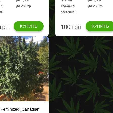
 с
до 230 гр
Урожай с
до 230 гр
ия:
растения:
 грн
100 грн
КУПИТЬ
КУПИТЬ
 Feminized (Canadian