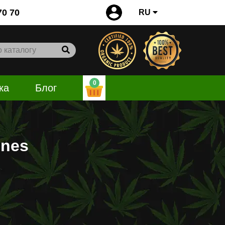
0
70 70
RU
0
ка
Блог
ines