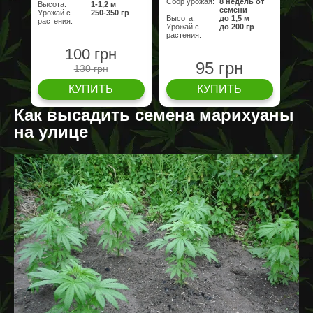
Сбор урожая:
8 недель от
Высота:
1-1,2 м
семени
Урожай с
250-350 гр
Высота:
до 1,5 м
растения:
Урожай с
до 200 гр
растения:
100 грн
95 грн
130 грн
КУПИТЬ
КУПИТЬ
Как высадить семена марихуаны
на улице