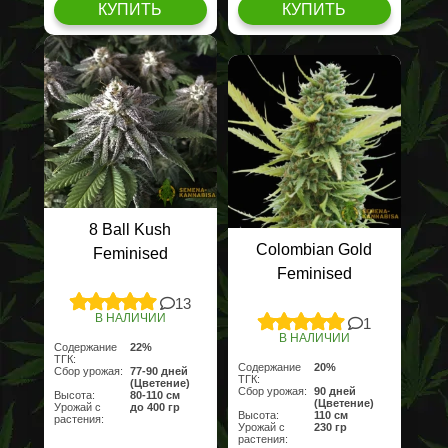
КУПИТЬ
КУПИТЬ
8 Ball Kush
Colombian Gold
Feminised
Feminised
13
В НАЛИЧИИ
1
В НАЛИЧИИ
Содержание
22%
ТГК:
Содержание
20%
Сбор урожая:
77-90 дней
ТГК:
(Цветение)
Сбор урожая:
90 дней
Высота:
80-110 см
(Цветение)
Урожай с
до 400 гр
Высота:
110 см
растения:
Урожай с
230 гр
растения: