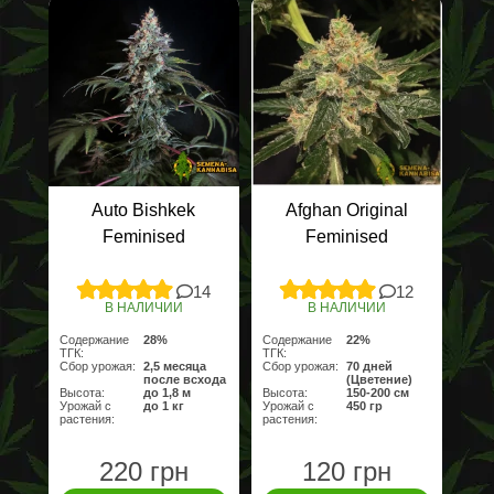
Auto Bishkek
Afghan Original
Feminised
Feminised
14
12
В НАЛИЧИИ
В НАЛИЧИИ
Содержание
28%
Содержание
22%
ТГК:
ТГК:
Сбор урожая:
2,5 месяца
Сбор урожая:
70 дней
после всхода
(Цветение)
Высота:
до 1,8 м
Высота:
150-200 см
Урожай с
до 1 кг
Урожай с
450 гр
растения:
растения:
220 грн
120 грн