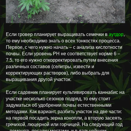
, 
Если гровер планирует выращивать семечки в
аутдор
то ему необходимо знать о всех тонкостях процесса.
Первое, с чего нужно начать – с анализа кислотности
почвы. Если уровень PH не соответствует норме 6 –
7.5, то его нужно откорректировать путем внесения
различных составов (селитры, извести и
корректирующих растворов), либо выбрать для
выращивания другой участок.
Если садовник планирует культивировать каннабис на
участке несколько сезонов подряд, то ему стоит
задуматься об удобрении почвы естественными
методами. Как вариант, разбить участок на две части:
на первой посадить зерна конопли, а вторую засеять
гречихой, люцерной или горчицей. На следующий год
– поменять посадку местами, и в дальнейшем