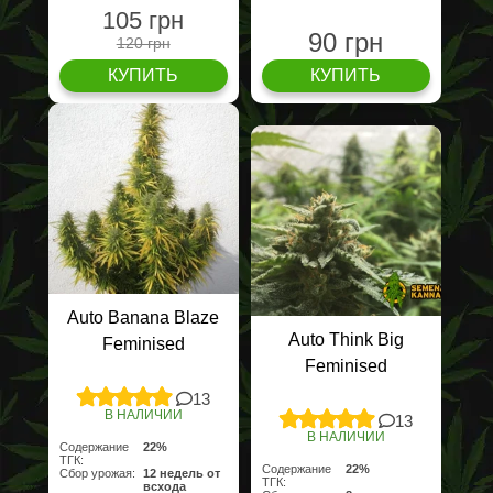
105 грн
90 грн
120 грн
КУПИТЬ
КУПИТЬ
Auto Banana Blaze
Auto Think Big
Feminised
Feminised
13
В НАЛИЧИИ
13
В НАЛИЧИИ
Содержание
22%
ТГК:
Содержание
22%
Сбор урожая:
12 недель от
ТГК:
всхода