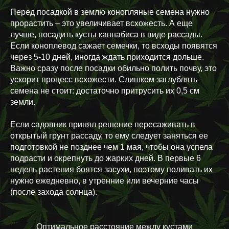
Перед посадкой в землю конопляные семена нужно
прорастить – это увеличивает всхожесть. А еще
лучше, посадить кусты каннабиса в виде рассады.
Если коноплевод сажает семечки, то всходы появятся
через 5-10 дней, иногда ждать приходится дольше.
Важно сразу после посадки обильно полить почву, это
ускорит процесс всхожести. Слишком заглублять
семена не стоит: достаточно притрусить их 0,5 см
земли.
Если садовник принял решение пересаживать в
открытый грунт рассаду, то ему следует заняться ее
подготовкой не позднее чем 1 мая, чтобы она успела
подрасти и окрепнуть до жарких дней. В первые 6
недель растения боятся засухи, поэтому поливать их
нужно ежедневно, в утренние или вечерние часы
(после захода солнца).
Оптимальное расстояние между кустами