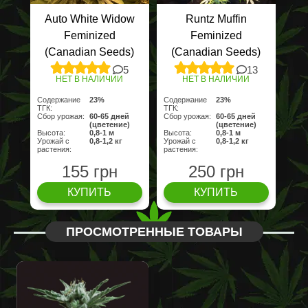
Auto White Widow
Runtz Muffin
Feminized
Feminized
(Canadian Seeds)
(Canadian Seeds)
5
13
НЕТ В НАЛИЧИИ
НЕТ В НАЛИЧИИ
Содержание
23%
Содержание
23%
ТГК:
ТГК:
Сбор урожая:
60-65 дней
Сбор урожая:
60-65 дней
(цветение)
(цветение)
Высота:
0,8-1 м
Высота:
0,8-1 м
Урожай с
0,8-1,2 кг
Урожай с
0,8-1,2 кг
растения:
растения:
155 грн
250 грн
КУПИТЬ
КУПИТЬ
ПРОСМОТРЕННЫЕ ТОВАРЫ