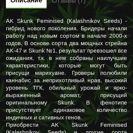
Описание
Отзывы (7)
AK Skunk Feminised (Kalashnikov Seeds) - 
гибрид нового поколения. Бридеры начали 
работу над новым сортом в начале 2000-х 
годов. В основе сорта два мощных стрейна 
AK-47 и Skunk №1, результат превзошел все 
ожидания, т.к. в нем собраны наилучшие 
характеристики, которые могут быть 
присущи марихуане. Гроверы полюбили 
каннабис за неприхотливый нрав, высокий 
уровень ТГК, обильный урожай и ярко-
выраженный аромат, присущий 
оригинальному Skunk. В фенотипе 
присутствует одинаковое количество 
индичных и сативных генов.
Приобрести AK Skunk Feminised 
(Kalashnikov Seeds) и другие сорта 