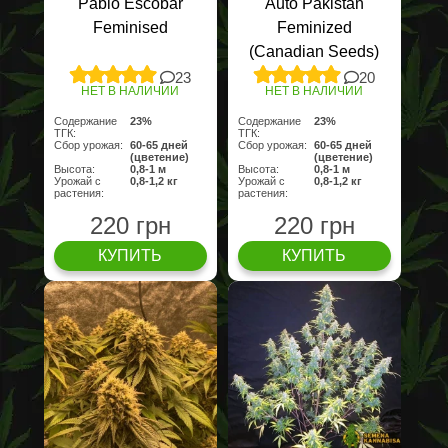
Pablo Escobar
Auto Pakistan
Feminised
Feminized
(Canadian Seeds)
23
20
НЕТ В НАЛИЧИИ
НЕТ В НАЛИЧИИ
Содержание
23%
Содержание
23%
ТГК:
ТГК:
Сбор урожая:
60-65 дней
Сбор урожая:
60-65 дней
(цветение)
(цветение)
Высота:
0,8-1 м
Высота:
0,8-1 м
Урожай с
0,8-1,2 кг
Урожай с
0,8-1,2 кг
растения:
растения:
220 грн
220 грн
КУПИТЬ
КУПИТЬ