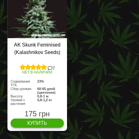
AK Skunk Feminised
(Kalashnikov Seeds)
7
НЕТ В НАЛИЧИИ
Содержание
23%
ТГК:
Сбор урожая:
60-65 дней
(цветение)
Высота:
0,8-1 м
Урожай с
0,8-1,2 кг
растения:
175 грн
КУПИТЬ