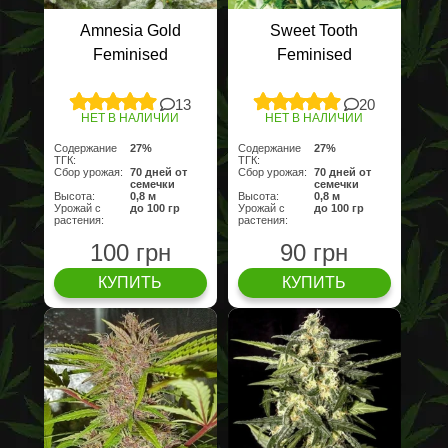
Amnesia Gold
Sweet Tooth
Feminised
Feminised
13
20
НЕТ В НАЛИЧИИ
НЕТ В НАЛИЧИИ
Содержание
27%
Содержание
27%
ТГК:
ТГК:
Сбор урожая:
70 дней от
Сбор урожая:
70 дней от
семечки
семечки
Высота:
0,8 м
Высота:
0,8 м
Урожай с
до 100 гр
Урожай с
до 100 гр
растения:
растения:
100 грн
90 грн
КУПИТЬ
КУПИТЬ