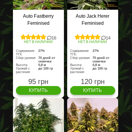
Auto Fastberry
Auto Jack Herer
Feminised
Feminised
16
14
НЕТ В НАЛИЧИИ
НЕТ В НАЛИЧИИ
Содержание
27%
Содержание
27%
ТГК:
ТГК:
Сбор урожая:
70 дней от
Сбор урожая:
70 дней от
семечки
семечки
Высота:
0,8 м
Высота:
0,8 м
Урожай с
до 100 гр
Урожай с
до 100 гр
растения:
растения:
95 грн
120 грн
КУПИТЬ
КУПИТЬ