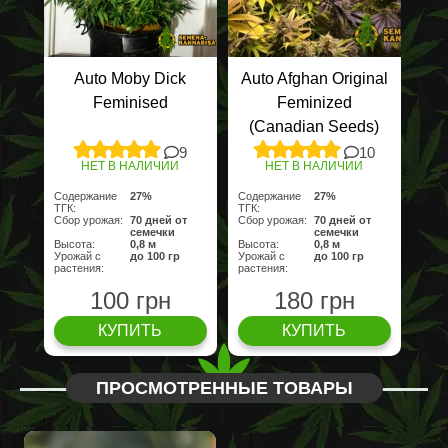
Auto Moby Dick
Auto Afghan Original
Feminised
Feminized
(Canadian Seeds)
9
10
НЕТ В НАЛИЧИИ
НЕТ В НАЛИЧИИ
Содержание
27%
Содержание
27%
ТГК:
ТГК:
Сбор урожая:
70 дней от
Сбор урожая:
70 дней от
семечки
семечки
Высота:
0,8 м
Высота:
0,8 м
Урожай с
до 100 гр
Урожай с
до 100 гр
растения:
растения:
100 грн
180 грн
КУПИТЬ
КУПИТЬ
ПРОСМОТРЕННЫЕ ТОВАРЫ