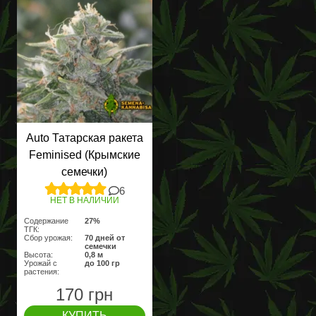
Auto Татарская ракета
Feminised (Крымские
семечки)
6
НЕТ В НАЛИЧИИ
Содержание
27%
ТГК:
Сбор урожая:
70 дней от
семечки
Высота:
0,8 м
Урожай с
до 100 гр
растения:
170 грн
КУПИТЬ