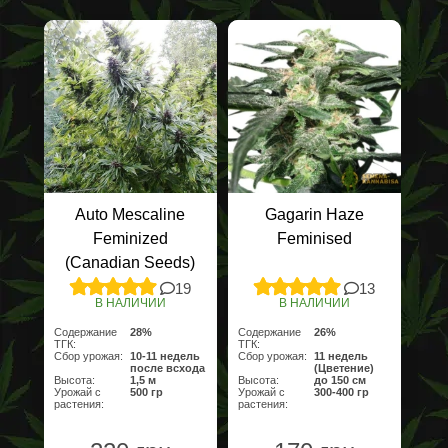
Auto Mescaline
Gagarin Haze
Feminized
Feminised
(Canadian Seeds)
19
13
В НАЛИЧИИ
В НАЛИЧИИ
Содержание
28%
Содержание
26%
ТГК:
ТГК:
Сбор урожая:
10-11 недель
Сбор урожая:
11 недель
после всхода
(Цветение)
Высота:
1,5 м
Высота:
до 150 см
Урожай с
500 гр
Урожай с
300-400 гр
растения:
растения: