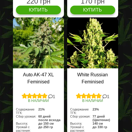
220 грн
170 грн
КУПИТЬ
КУПИТЬ
Auto AK-47 XL
White Russian
Feminised
Feminised
1
1
В НАЛИЧИИ
В НАЛИЧИИ
Содержание
21%
Содержание
23%
ТГК:
ТГК:
Сбор урожая:
60 дней
Сбор урожая:
77 дней
после всхода
(Цветение)
Высота:
до 150 см
Высота:
140 см
Урожай с
до 250 гр
Урожай с
до 330 гр
растения:
растения: