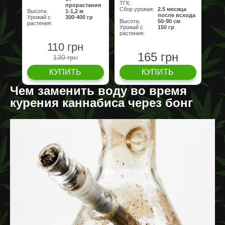
ТГК:
прорастания
Сбор урожая:
2.5 месяца
Высота:
1-1,2 м
после всхода
Урожай с
300-400 гр
Высота:
50-90 см
растения:
Урожай с
150 гр
растения:
110 грн
165 грн
130 грн
КУПИТЬ
КУПИТЬ
Чем заменить воду во время
курения каннабиса через бонг