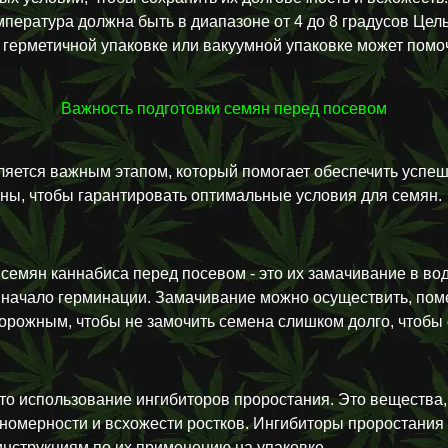
мпература должна быть в диапазоне от 4 до 8 градусов Це
 герметичной упаковке или вакуумной упаковке может помоч
Важность подготовки семян перед посевом
яется важным этапом, который помогает обеспечить успеш
ы, чтобы гарантировать оптимальные условия для семян.
семян каннабиса перед посевом - это их замачивание в вод
начало герминации. Замачивание можно осуществить, помес
торожным, чтобы не замочить семена слишком долго, чтобы 
 это использование ингибиторов проростания. Это веществ
вномерности и всхожести ростков. Ингибиторы проростани
инструкциям по их применению на упаковке.