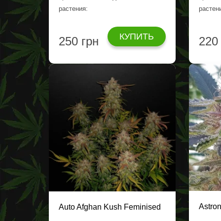
растения:
растен
КУПИТЬ
250 грн
220
Astro
Auto Afghan Kush Feminised