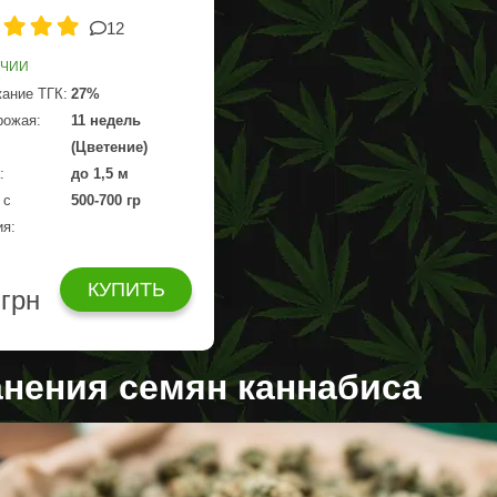
12
ИЧИИ
ание ТГК:
27%
рожая:
11 недель
(Цветение)
:
до 1,5 м
 с
500-700 гр
ия:
КУПИТЬ
 грн
анения семян каннабиса