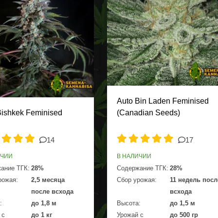
Auto Bin Laden Feminised
Bishkek Feminised
(Canadian Seeds)
14
17
ИЧИИ
В НАЛИЧИИ
ание ТГК:
28%
Содержание ТГК:
28%
рожая:
2,5 месяца
Сбор урожая:
11 недель посл
после всхода
всхода
:
до 1,8 м
Высота:
до 1,5 м
 с
до 1 кг
Урожай с
до 500 гр