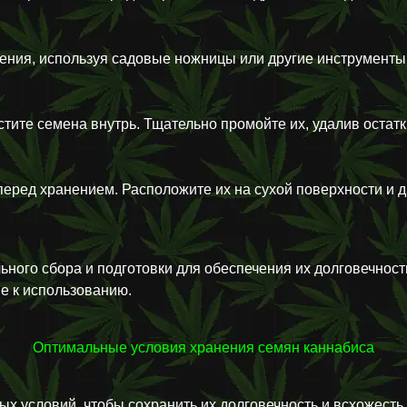
тения, используя садовые ножницы или другие инструменты
стите семена внутрь. Тщательно промойте их, удалив остат
еред хранением. Расположите их на сухой поверхности и д
ьного сбора и подготовки для обеспечения их долговечност
е к использованию.
Оптимальные условия хранения семян каннабиса
х условий, чтобы сохранить их долговечность и всхожесть