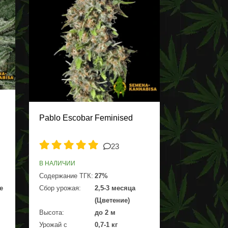
Pablo Escobar Feminised
23
В НАЛИЧИИ
Содержание ТГК:
27%
е
Сбор урожая:
2,5-3 месяца
(Цветение)
Высота:
до 2 м
Урожай с
0,7-1 кг