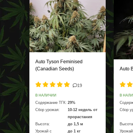
Auto Tyson Feminised
(Canadian Seeds)
Auto 
19
В НАЛИЧИИ
В НАЛ
Содержание ТГК:
29%
Содерж
Сбор урожая:
10-12 недель от
Сбор у
прорастания
Высота:
до 1,5 м
Высота
Урожай с
до 1 кг
Урожай