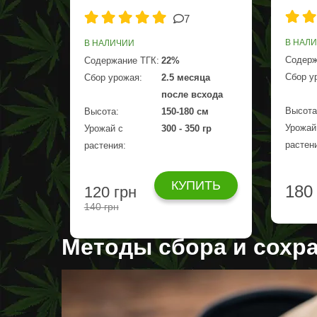
7
В НАЛ
В НАЛИЧИИ
Содерж
Содержание ТГК:
22%
Сбор у
Сбор урожая:
2.5 месяца
после всхода
Высота
Высота:
150-180 см
Урожай
Урожай с
300 - 350 гр
растен
растения:
КУПИТЬ
180
120 грн
140 грн
Методы сбора и сохр