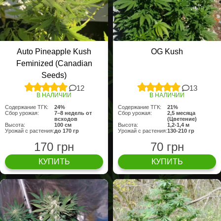
Auto Pineapple Kush
OG Kush
Feminized (Canadian
Seeds)
12
13
В НАЛИЧИИ
В НАЛИЧИИ
Содержание ТГК:
24%
Содержание ТГК:
21%
Сбор урожая:
7–8 недель от
Сбор урожая:
2,5 месяца
всходов
(Цветение)
Высота:
100 cм
Высота:
1,2-1,4 м
Урожай с растения:
до 170 гр
Урожай с растения:
130-210 гр
170 грн
70 грн
КУПИТЬ
КУПИТЬ