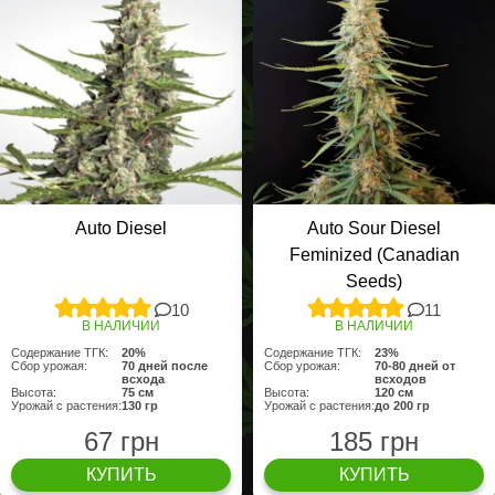
Auto Diesel
Auto Sour Diesel
Feminized (Canadian
Seeds)
10
11
В НАЛИЧИИ
В НАЛИЧИИ
Содержание ТГК:
20%
Содержание ТГК:
23%
Сбор урожая:
70 дней после
Сбор урожая:
70-80 дней от
всхода
всходов
Высота:
75 см
Высота:
120 cм
Урожай с растения:
130 гр
Урожай с растения:
до 200 гр
67 грн
185 грн
КУПИТЬ
КУПИТЬ