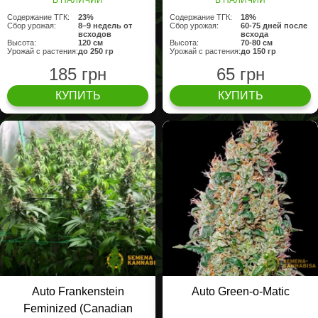
Содержание ТГК:
23%
Содержание ТГК:
18%
Сбор урожая:
8–9 недель от
Сбор урожая:
60-75 дней после
всходов
всхода
Высота:
120 cм
Высота:
70-80 см
Урожай с растения:
до 250 гр
Урожай с растения:
до 150 гр
185 грн
65 грн
КУПИТЬ
КУПИТЬ
Auto Frankenstein
Auto Green-o-Matic
Feminized (Canadian