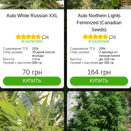
Auto White Russian XXL
Auto Northern Lights
Feminized (Canadian
Seeds)
6
9
В НАЛИЧИИ
В НАЛИЧИИ
Содержание ТГК:
21%
Содержание ТГК:
23%
Сбор урожая:
70 дней после
Сбор урожая:
2 месяца от
всхода
прорастания
Высота:
1.4 м
Высота:
до 120 см
Урожай с растения:
200 гр
Урожай с растения:
до 330 гр
70 грн
164 грн
КУПИТЬ
КУПИТЬ