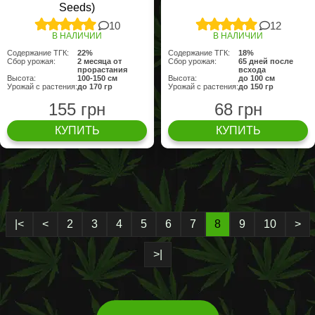
Seeds)
10
12
В НАЛИЧИИ
В НАЛИЧИИ
Содержание ТГК:
22%
Содержание ТГК:
18%
Сбор урожая:
2 месяца от
Сбор урожая:
65 дней после
прорастания
всхода
Высота:
100-150 см
Высота:
до 100 см
Урожай с растения:
до 170 гр
Урожай с растения:
до 150 гр
155 грн
68 грн
КУПИТЬ
КУПИТЬ
|<
<
2
3
4
5
6
7
8
9
10
>
>|