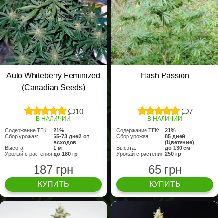
Auto Whiteberry Feminized
Hash Passion
(Canadian Seeds)
10
7
В НАЛИЧИИ
В НАЛИЧИИ
Содержание ТГК:
21%
Содержание ТГК:
21%
Сбор урожая:
65-73 дней от
Сбор урожая:
85 дней
всходов
(Цветение)
Высота:
1 м
Высота:
до 130 см
Урожай с растения:
до 180 гр
Урожай с растения:
250 гр
187 грн
65 грн
КУПИТЬ
КУПИТЬ