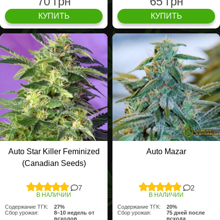
70 грн
65 грн
КУПИТЬ
КУПИТЬ
Auto Star Killer Feminized
Auto Mazar
(Canadian Seeds)
7
2
В НАЛИЧИИ
В НАЛИЧИИ
Содержание ТГК:
27%
Содержание ТГК:
20%
Сбор урожая:
8–10 недель от
Сбор урожая:
75 дней после
всходов
всхода