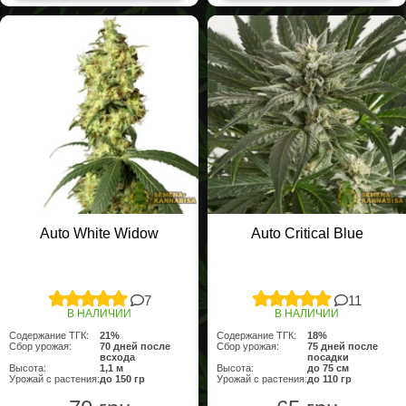
Auto White Widow
Auto Critical Blue
7
11
В НАЛИЧИИ
В НАЛИЧИИ
Содержание ТГК:
21%
Содержание ТГК:
18%
Сбор урожая:
70 дней после
Сбор урожая:
75 дней после
всхода
посадки
Высота:
1,1 м
Высота:
до 75 см
Урожай с растения:
до 150 гр
Урожай с растения:
до 110 гр