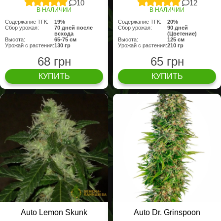
10
12
В НАЛИЧИИ
В НАЛИЧИИ
Содержание ТГК:
19%
Содержание ТГК:
20%
Сбор урожая:
70 дней после
Сбор урожая:
90 дней
всхода
(Цветение)
Высота:
65-75 см
Высота:
125 см
Урожай с растения:
130 гр
Урожай с растения:
210 гр
68 грн
65 грн
КУПИТЬ
КУПИТЬ
Auto Lemon Skunk
Auto Dr. Grinspoon