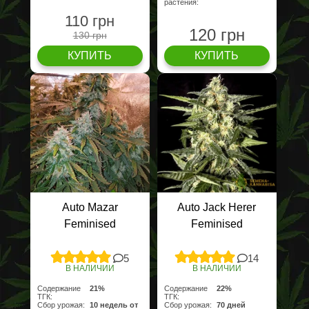
растения:
110 грн
120 грн
130 грн
КУПИТЬ
КУПИТЬ
Auto Mazar
Auto Jack Herer
Feminised
Feminised
5
14
В НАЛИЧИИ
В НАЛИЧИИ
Содержание
21%
Содержание
22%
ТГК:
ТГК:
Сбор урожая:
10 недель от
Сбор урожая:
70 дней