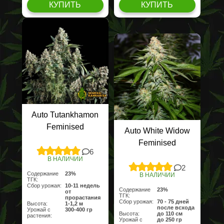
КУПИТЬ
КУПИТЬ
Auto Tutankhamon
Feminised
Auto White Widow
Feminised
6
В НАЛИЧИИ
2
Содержание
23%
В НАЛИЧИИ
ТГК:
Сбор урожая:
10-11 недель
Содержание
23%
от
ТГК:
прорастания
Сбор урожая:
70 - 75 дней
Высота:
1-1,2 м
после всхода
Урожай с
300-400 гр
Высота:
до 110 см
растения:
Урожай с
до 250 гр