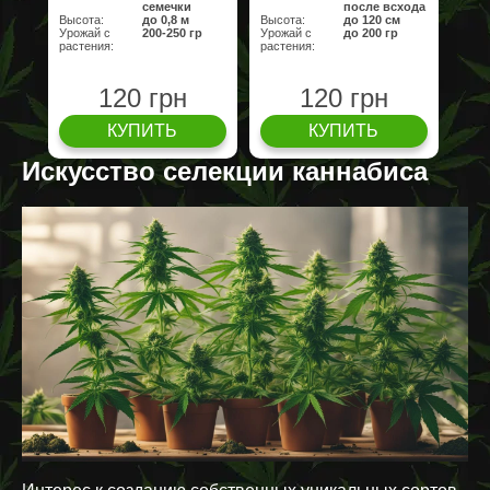
семечки
после всхода
Высота:
до 0,8 м
Высота:
до 120 см
Урожай с
200-250 гр
Урожай с
до 200 гр
растения:
растения:
120 грн
120 грн
КУПИТЬ
КУПИТЬ
Искусство селекции каннабиса