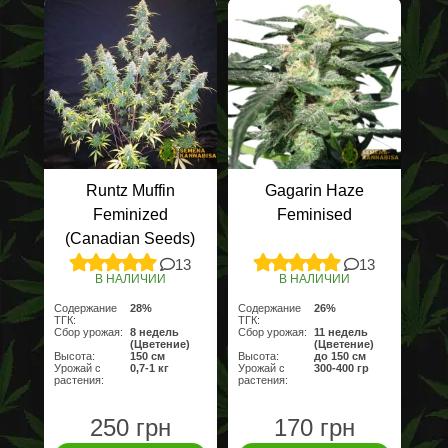
Runtz Muffin
Gagarin Haze
Feminized
Feminised
(Canadian Seeds)
13
13
В НАЛИЧИИ
В НАЛИЧИИ
Содержание
28%
Содержание
26%
ТГК:
ТГК:
Сбор урожая:
8 недель
Сбор урожая:
11 недель
(Цветение)
(Цветение)
Высота:
150 см
Высота:
до 150 см
Урожай с
0,7-1 кг
Урожай с
300-400 гр
растения:
растения:
250 грн
170 грн