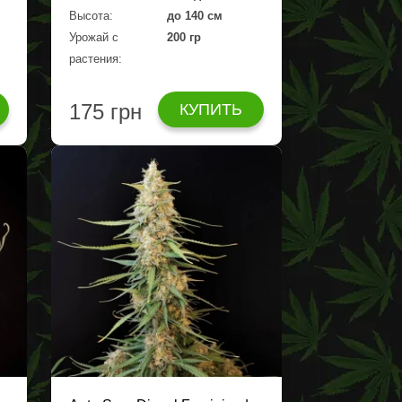
Высота:
до 140 см
Урожай с
200 гр
растения:
175 грн
КУПИТЬ