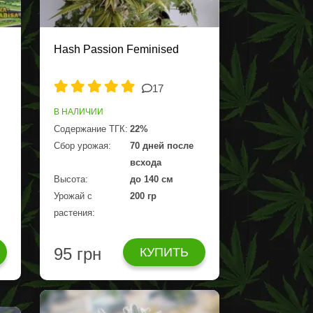
Hash Passion Feminised
17
В НАЛИЧИИ
Содержание ТГК:
22%
Сбор урожая:
70 дней после
всхода
Высота:
до 140 см
Урожай с
200 гр
растения:
95 грн
КУПИТЬ