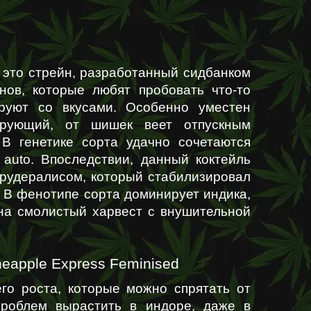
– это стрейн, разработанный сидбанком 
нов, которые любят пробовать что-то 
руют со вкусами. Особенно уместен 
рующий, от шишек веет отпускным 
В генетике сорта удачно сочетаются 
auto. Впоследствии, данный коктейль 
рудералисом, который стабилизировал 
 В фенотипе сорта доминирует индика, 
на смолистый харвест с внушительной 
eapple Express Feminised
го роста, которые можно спрятать от 
проблем вырастить в индоре, даже в 