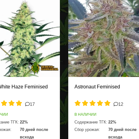
White Haze Feminised
Astronaut Feminised
17
12
ИЧИИ
В НАЛИЧИИ
ание ТГК:
22%
Содержание ТГК:
22%
рожая:
70 дней после
Сбор урожая:
70 дней после
всхода
всхода