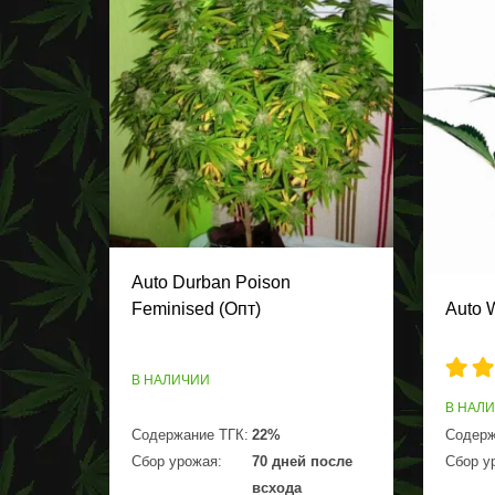
Auto Durban Poison
Feminised (Опт)
Auto 
В НАЛИЧИИ
В НАЛ
Содержание ТГК:
22%
Содерж
Сбор урожая:
70 дней после
Сбор у
всхода