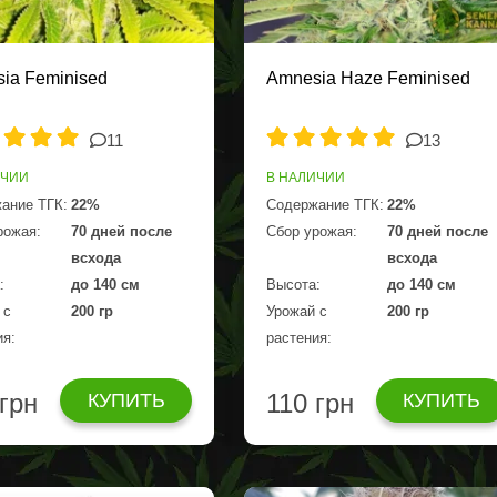
ia Feminised
Amnesia Haze Feminised
11
13
ИЧИИ
В НАЛИЧИИ
ание ТГК:
22%
Содержание ТГК:
22%
рожая:
70 дней после
Сбор урожая:
70 дней после
всхода
всхода
:
до 140 см
Высота:
до 140 см
 с
200 гр
Урожай с
200 гр
ия:
растения:
 грн
110 грн
КУПИТЬ
КУПИТЬ