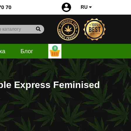
0
70 70
RU
0
ка
Блог
ple Express Feminised