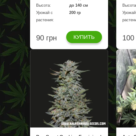
Высота:
до 140 см
Высота
Урожай с
200 гр
Урожай
растения:
растен
90 грн
100
КУПИТЬ