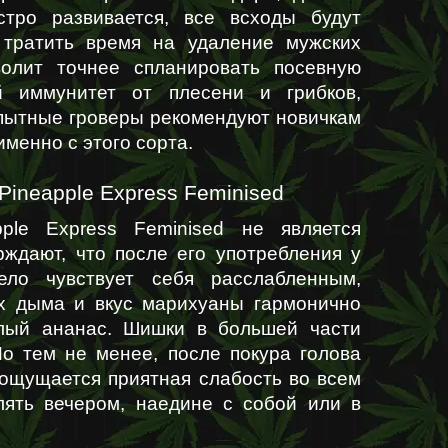
тро развивается, все всходы будут 
 тратить время на удаление мужских 
волит точнее спланировать посевную 
 иммунитет от плесени и грибков, 
пытные гроверы рекомендуют новичкам 
менно с этого сорта.
 Pineapple Express Feminised
le Express Feminised не является 
ждают, что после его употребления у 
ело чувствует себя расслабленным, 
х дыма и вкус марихуаны гармонично 
елый ананас. Шишки в большей части 
Но тем не менее, после покура голова 
ощущается приятная слабость во всем 
лять вечером, наедине с собой или в 