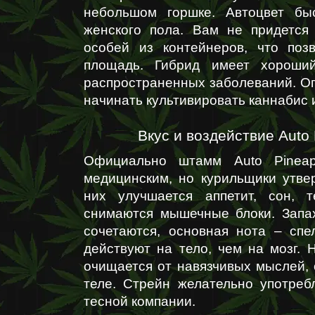
небольшом горшке. Автоцвет быс
женского пола. Вам не придется
особей из контейнеров, что поз
площадь. Гибрид имеет хороший
распространенных заболеваний. О
начинать культивировать каннабис и
Вкус и воздействие Auto
Официально штамм Auto Pineapp
медицинским, но курильщики утвер
них улучшается аппетит, сон, т
снимаются мышечные блоки. Запа
сочетаются, основная нота – сп
действуют на тело, чем на мозг. 
очищается от навязчивых мыслей, 
теле. Стрейн желательно употреб
тесной компании.