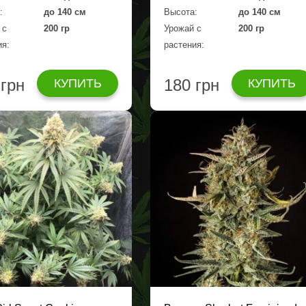
:
до 140 см
Высота:
до 140 см
 с
200 гр
Урожай с
200 гр
ия:
растения:
 грн
180 грн
КУПИТЬ
КУПИТЬ