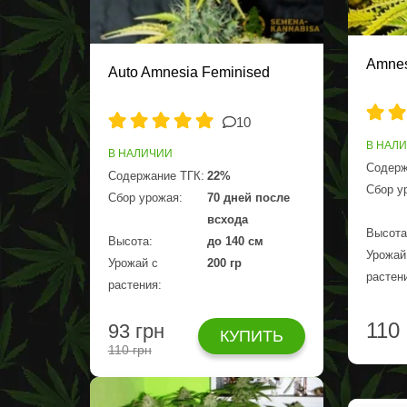
Amnes
Auto Amnesia Feminised
10
В НАЛ
В НАЛИЧИИ
Содерж
Содержание ТГК:
22%
Сбор у
Сбор урожая:
70 дней после
всхода
Высота
Высота:
до 140 см
Урожай
Урожай с
200 гр
растен
растения:
110
93 грн
КУПИТЬ
110 грн