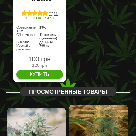
11
НЕТ В НАЛИЧИИ
Содержание
19%
ТГК:
Сбор урожая:
11 недель
(цветение)
Высота:
до 1,5 м
Урожай с
700 гр
растения:
100 грн
120 грн
КУПИТЬ
ПРОСМОТРЕННЫЕ ТОВАРЫ