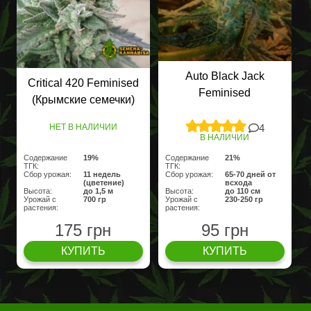
Auto Black Jack
Critical 420 Feminised
Feminised
(Крымские семечки)
4
НЕТ В НАЛИЧИИ
В НАЛИЧИИ
Содержание
19%
Содержание
21%
ТГК:
ТГК:
Сбор урожая:
11 недель
Сбор урожая:
65-70 дней от
(цветение)
всхода
Высота:
до 1,5 м
Высота:
до 110 см
Урожай с
700 гр
Урожай с
230-250 гр
растения:
растения:
175 грн
95 грн
КУПИТЬ
КУПИТЬ