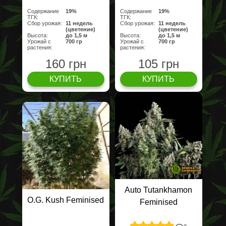
Содержание
19%
Содержание
19%
ТГК:
ТГК:
Сбор урожая:
11 недель
Сбор урожая:
11 недель
(цветение)
(цветение)
Высота:
до 1,5 м
Высота:
до 1,5 м
Урожай с
700 гр
Урожай с
700 гр
растения:
растения:
160 грн
105 грн
КУПИТЬ
КУПИТЬ
Auto Tutankhamon
O.G. Kush Feminised
Feminised