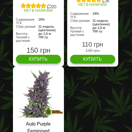
6
НЕТ В НАЛИЧИИ
20
НЕТ В НАЛИЧИИ
Содержание
19%
ТГК:
Содержание
19%
Сбор урожая:
11 недель
ТГК:
(цветение)
Сбор урожая:
11 недель
Высота:
до 1,5 м
(цветение)
Урожай с
700 гр
Высота:
до 1,5 м
растения:
Урожай с
700 гр
растения:
110 грн
150 грн
130 грн
КУПИТЬ
КУПИТЬ
Auto Purple
Feminised