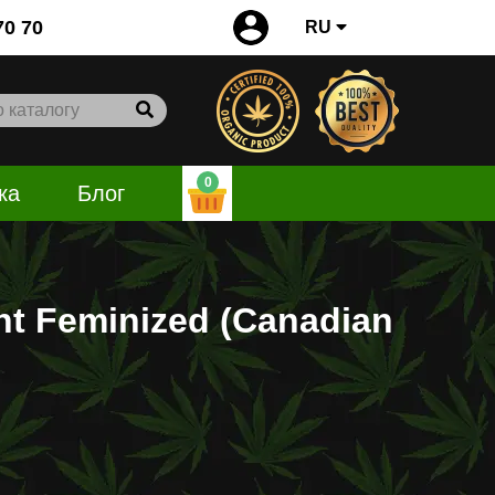
0
70 70
RU
0
ка
Блог
nt Feminized (Canadian