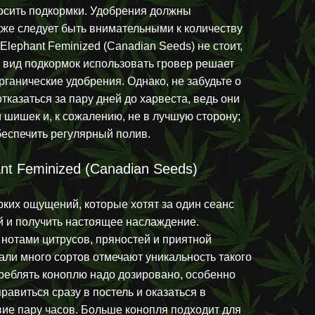
носить подкормки. Удобрения должны
кже следует быть внимательными к количеству
Elephant Feminized (Canadian Seeds) не стоит,
й вид подкормок использовать гровер решает
рганические удобрения. Однако, не забудьте о
тказаться за пару дней до харвеста, ведь они
 шишек и, к сожалению, не в лучшую сторону;
беспечить регулярный полив.
nt Feminized (Canadian Seeds)
ких ощущений, которые хотят за один сеанс
й и получить настоящее наслаждение.
отами цитрусов, пряностей и приятной
али много сортов отмечают уникальность такого
треблять коноплю надо дозировано, особенно
правиться сразу в постель и оказаться в
ие пару часов. Больше конопля подходит для