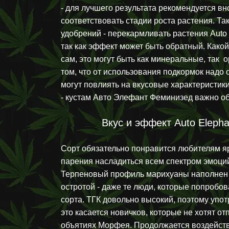
- для лучшего результата рекомендуется в
соответствовать стадии роста растения. Та
удобрений - перекармливать растения Auto 
так как эффект может быть обратный. Како
сам, это могут быть как минеральные, так о
том, что от использования подкормок надо о
могут повлиять на вкусовые характеристики
- кустам Авто Элефант Феминизед важно о
Вкус и эффект Auto Elepha
Сорт обязательно понравится любителям яр
парения насладиться всем спектром эмоци
Терпеновый профиль марихуаны наполнен н
остротой - даже те люди, которые попробов
сорта. ТГК довольно высокий, поэтому упо
это касается новичков, которые не хотят от
объятиях Морфея. Продолжается воздейств