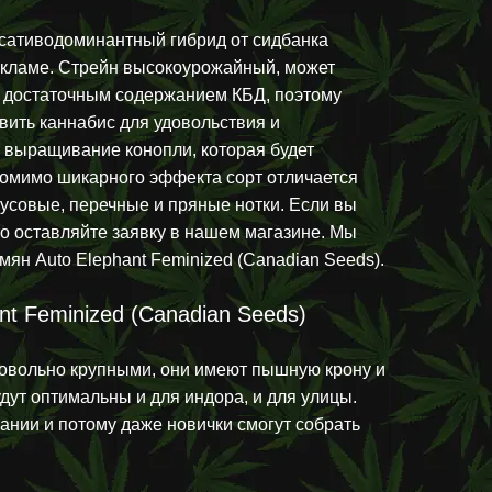
- сативодоминантный гибрид от сидбанка
рекламе. Стрейн высокоурожайный, может
и достаточным содержанием КБД, поэтому
ровить каннабис для удовольствия и
ет выращивание конопли, которая будет
Помимо шикарного эффекта сорт отличается
усовые, перечные и пряные нотки. Если вы
 то оставляйте заявку в нашем магазине. Мы
ян Auto Elephant Feminized (Canadian Seeds).
t Feminized (Canadian Seeds)
довольно крупными, они имеют пышную крону и
удут оптимальны и для индора, и для улицы.
нии и потому даже новички смогут собрать