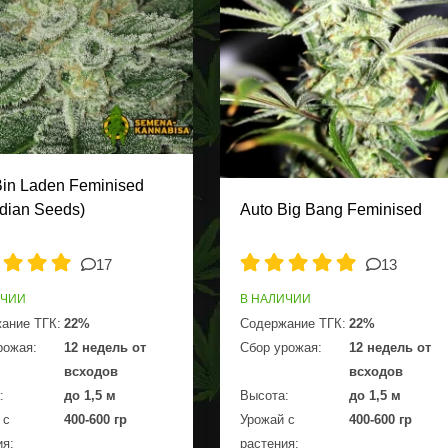
Bin Laden Feminised
dian Seeds)
Auto Big Bang Feminised
17
13
ИЧИИ
В НАЛИЧИИ
ание ТГК:
22%
Содержание ТГК:
22%
рожая:
12 недель от
Сбор урожая:
12 недель от
всходов
всходов
:
до 1,5 м
Высота:
до 1,5 м
 с
400-600 гр
Урожай с
400-600 гр
ия:
растения: