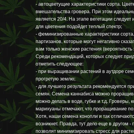
- автоцветущие характеристики сорта. Цве
вмешательства гровера. При этом идеальн
является 20/4. На этапе вегетации следует
для цветения подойдет теплый спектр;
- феминизированные характеристики сорта.
партизанов, которые могут негативно сказа
вам только женские растения (вероятность 
Среди рекомендаций, которых следует при
отметить следующее:
- при выращивании растений в аутдоре се
прогретую землю;
- для лучшего результата рекомендуется п
семян. Семена каннабиса можно проращив
можно делать в воде, губке и т.д. Гроверы
марихуаны отмечают, что проращивание по
Хотя, наши семена конопли и так отличают
возникнет. Правда, тут дело еще в другом
позволят минимизировать стресс для расте