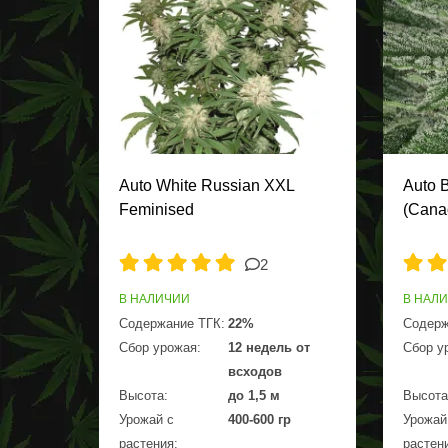
Auto White Russian XXL
Auto 
Feminised
(Cana
2
В НАЛИЧИИ
В НАЛ
Содержание ТГК:
22%
Содерж
Сбор урожая:
12 недель от
Сбор у
всходов
Высота:
до 1,5 м
Высота
Урожай с
400-600 гр
Урожай
растения:
растен