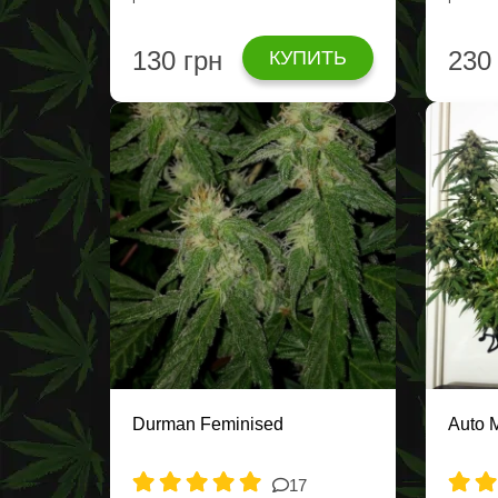
130 грн
230
КУПИТЬ
Durman Feminised
Auto 
17