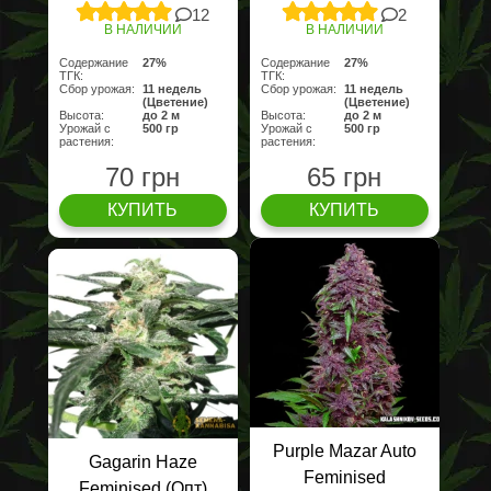
12
2
В НАЛИЧИИ
В НАЛИЧИИ
Содержание
27%
Содержание
27%
ТГК:
ТГК:
Сбор урожая:
11 недель
Сбор урожая:
11 недель
(Цветение)
(Цветение)
Высота:
до 2 м
Высота:
до 2 м
Урожай с
500 гр
Урожай с
500 гр
растения:
растения:
70 грн
65 грн
КУПИТЬ
КУПИТЬ
Purple Mazar Auto
Gagarin Haze
Feminised
Feminised (Опт)