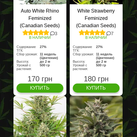
Auto White Rhino
White Strawberry
Feminized
Feminized
(Canadian Seeds)
(Canadian Seeds)
3
7
В НАЛИЧИИ
В НАЛИЧИИ
Содержание
27%
Содержание
27%
ТГК:
ТГК:
Сбор урожая:
11 недель
Сбор урожая:
11 недель
(Цветение)
(Цветение)
Высота:
до 2 м
Высота:
до 2 м
Урожай с
500 гр
Урожай с
500 гр
растения:
растения:
170 грн
180 грн
КУПИТЬ
КУПИТЬ