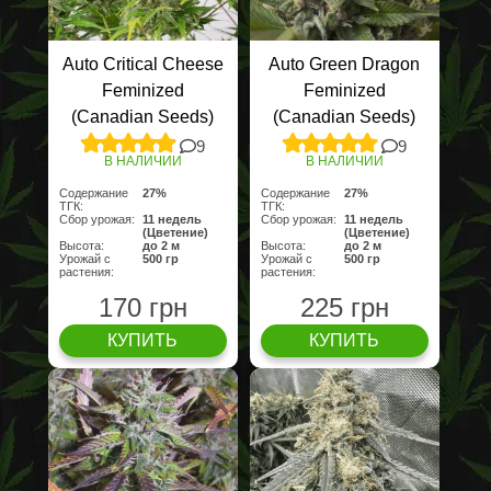
Auto Critical Cheese
Auto Green Dragon
Feminized
Feminized
(Canadian Seeds)
(Canadian Seeds)
9
9
В НАЛИЧИИ
В НАЛИЧИИ
Содержание
27%
Содержание
27%
ТГК:
ТГК:
Сбор урожая:
11 недель
Сбор урожая:
11 недель
(Цветение)
(Цветение)
Высота:
до 2 м
Высота:
до 2 м
Урожай с
500 гр
Урожай с
500 гр
растения:
растения:
170 грн
225 грн
КУПИТЬ
КУПИТЬ