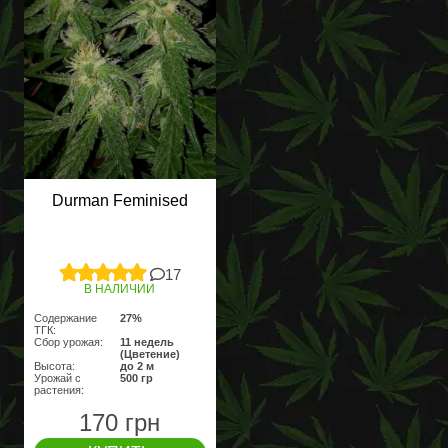
Durman Feminised
17
В НАЛИЧИИ
Содержание
27%
ТГК:
Сбор урожая:
11 недель
(Цветение)
Высота:
до 2 м
Урожай с
500 гр
растения:
170 грн