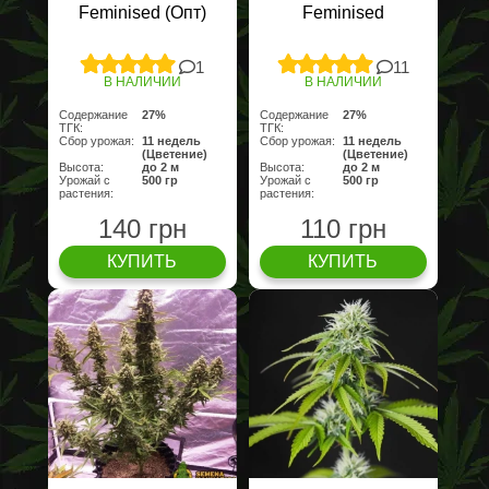
Feminised (Опт)
Feminised
1
11
В НАЛИЧИИ
В НАЛИЧИИ
Содержание
27%
Содержание
27%
ТГК:
ТГК:
Сбор урожая:
11 недель
Сбор урожая:
11 недель
(Цветение)
(Цветение)
Высота:
до 2 м
Высота:
до 2 м
Урожай с
500 гр
Урожай с
500 гр
растения:
растения:
140 грн
110 грн
КУПИТЬ
КУПИТЬ