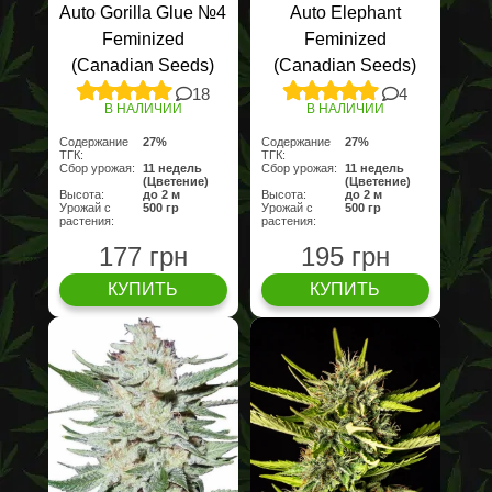
Auto Gorilla Glue №4
Auto Elephant
Feminized
Feminized
(Canadian Seeds)
(Canadian Seeds)
18
4
В НАЛИЧИИ
В НАЛИЧИИ
Содержание
27%
Содержание
27%
ТГК:
ТГК:
Сбор урожая:
11 недель
Сбор урожая:
11 недель
(Цветение)
(Цветение)
Высота:
до 2 м
Высота:
до 2 м
Урожай с
500 гр
Урожай с
500 гр
растения:
растения:
177 грн
195 грн
КУПИТЬ
КУПИТЬ