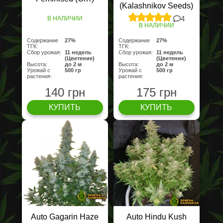
(Kalashnikov Seeds)
4
В НАЛИЧИИ
В НАЛИЧИИ
Содержание
27%
Содержание
27%
ТГК:
ТГК:
Сбор урожая:
11 недель
Сбор урожая:
11 недель
(Цветение)
(Цветение)
Высота:
до 2 м
Высота:
до 2 м
Урожай с
500 гр
Урожай с
500 гр
растения:
растения:
140 грн
175 грн
КУПИТЬ
КУПИТЬ
Auto Gagarin Haze
Auto Hindu Kush