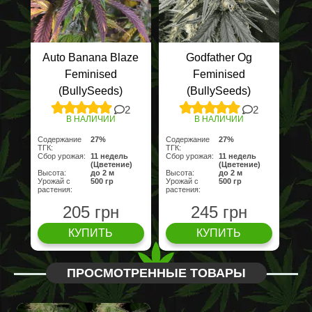
Auto Banana Blaze
Godfather Og
Feminised
Feminised
(BullySeeds)
(BullySeeds)
2
2
В НАЛИЧИИ
В НАЛИЧИИ
Содержание
27%
Содержание
27%
ТГК:
ТГК:
Сбор урожая:
11 недель
Сбор урожая:
11 недель
(Цветение)
(Цветение)
Высота:
до 2 м
Высота:
до 2 м
Урожай с
500 гр
Урожай с
500 гр
растения:
растения:
205 грн
245 грн
КУПИТЬ
КУПИТЬ
ПРОСМОТРЕННЫЕ ТОВАРЫ