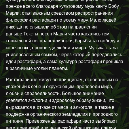
прежде всего благодаря культовому музыканту Бобу
Марли, стал важным средством распространения
философии растафари по всему миру. Мало людей
никогда не слышали об этом направлении
раньше.Тексты песен Марли часто касались тем
социальной несправедливости, борьбы за свободу и,
конечно же, проповеди любви и мира. Музыка стала
универсальным языком, через который передавались
идеи растафари, а сама культура растафари проникла
в различные уголки планеты.
Растафариане живут по принципам, основанным на
уважении к себе и окружающим, проповеди мира,
любви и справедливости. Большое внимание
уделяется экологии и здоровому образу жизни, что
выражается в отказе от мяса и алкоголя, а также в
поддержке органического земледелия и природного
питания. Приверженцы растафари часто выбирают
вегетарианский или веганский образ жизни, следуя