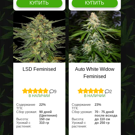
КУПИТЬ
КУПИТЬ
LSD Feminised
Auto White Widow
Feminised
9
2
В НАЛИЧИИ
В НАЛИЧИИ
Содержание
22%
Содержание
23%
ТГК:
ТГК:
Сбор урожая:
90 дней
Сбор урожая:
70 - 75 дней
(Цветение)
после всхода
Высота:
150 см
Высота:
до 110 см
Урожай с
310 гр
Урожай с
до 250 гр
растения:
растения: