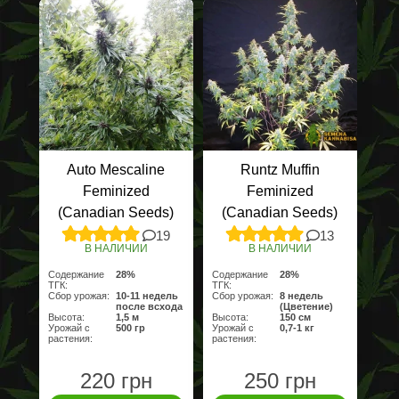
Auto Mescaline
Runtz Muffin
Feminized
Feminized
(Canadian Seeds)
(Canadian Seeds)
19
13
В НАЛИЧИИ
В НАЛИЧИИ
Содержание
28%
Содержание
28%
ТГК:
ТГК:
Сбор урожая:
10-11 недель
Сбор урожая:
8 недель
после всхода
(Цветение)
Высота:
1,5 м
Высота:
150 см
Урожай с
500 гр
Урожай с
0,7-1 кг
растения:
растения:
220 грн
250 грн