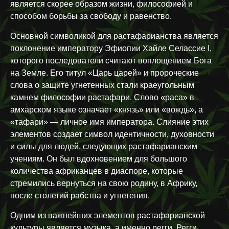
является скорее образом жизни, философией и
способом борьбы за свободу и равенство.
Основной символикой для растафарианства является
поклонение императору Эфиопии Хайле Селассие I,
которого последователи считают воплощением Бога
на Земле. Его титул «Царь царей» и пророческие
слова о защите угнетенных стали краеугольным
камнем философии растафари. Слово «раса» в
амхарском языке означает «князь» или «вождь», а
«тафари» — личное имя императора. Слияние этих
элементов создает символ идентичности, духовности
и силы для людей, следующих растафарианским
учениям. Он был вдохновением для большого
количества африканцев в диаспоре, которые
стремились вернуться на свою родину, в Африку,
после столетий рабства и угнетения.
Одним из важнейших элементов растафарианской
культуры является музыка, а именно регги. Регги,