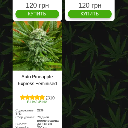
120 грн
120 грн
КУПИТЬ
КУПИТЬ
Auto Pineapple
Express Feminised
10
В НАЛИЧИИ
Содержание
22%
ТГК:
Сбор урожая:
70 дней
после всхода
Высота:
до 140 см
Урожай с
200 гр