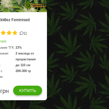
kittlez Feminised
11
ИЧИИ
ание ТГК:
23%
рожая:
2 месяца от
прорастания
:
до 110 см
 с
200-300 гр
ия:
 грн
КУПИТЬ