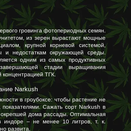
первого гровинга фотопериодных семян. 
нитетом, из зерен вырастают мощные 
иалом, крупной корневой системой, 
ы и недостаткам окружающей среды. 
вляется одним из самых продуктивных 
завершающей стадии выращивания 
 концентрацией ТГК. 
ние Narkush
ности в гроубоксе: чтобы растение не 
 показателями. Сажать сорт Narkush в 
 окрепшей дома рассады. Оптимальная 
 индоре – не менее 10 литров, т. к. 
но развита. 