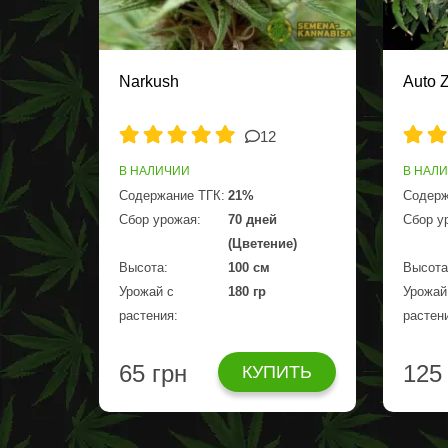
Narkush
Auto Z
12
В НАЛИЧИИ
В НАЛ
Содержание ТГК:
21%
Содерж
Сбор урожая:
70 дней
Сбор у
(Цветение)
Высота:
100 см
Высота
Урожай с
180 гр
Урожай
растения:
растен
65 грн
125
КУПИТЬ