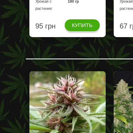
Урожай с
180 гр
Урожай
растения:
растен
95 грн
67 
КУПИТЬ