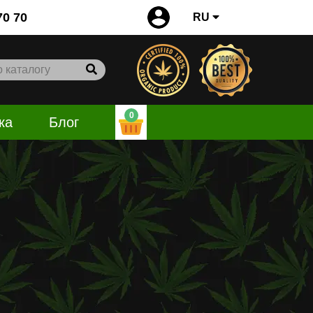
0
70 70
RU
0
ка
Блог