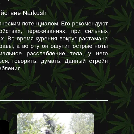
ействие Narkush
ическим потенциалом. Его рекомендуют 
ойствах, переживаниях, при сильных 
х. Во время курения вокруг растамана 
равы, а во рту он ощутит острые ноты 
альное расслабление тела, у него 
ся, говорить, думать. Данный стрейн 
ебления.