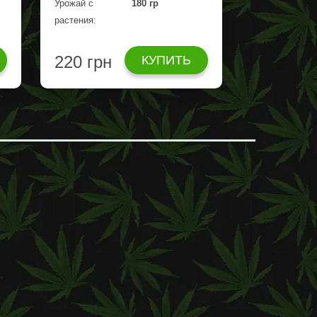
Урожай с
180 гр
растения:
220 грн
КУПИТЬ