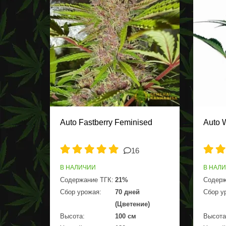
Auto Fastberry Feminised
Auto 
16
В НАЛИЧИИ
В НАЛ
Содержание ТГК:
21%
Содерж
Сбор урожая:
70 дней
Сбор у
(Цветение)
Высота:
100 см
Высота