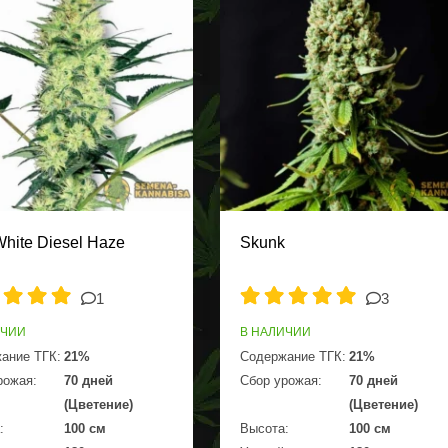
White Diesel Haze
Skunk
1
3
ИЧИИ
В НАЛИЧИИ
ание ТГК:
21%
Содержание ТГК:
21%
рожая:
70 дней
Сбор урожая:
70 дней
(Цветение)
(Цветение)
:
100 см
Высота:
100 см