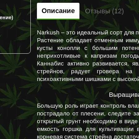
Описание
Отзывы (12)
ение)
Narkush – это идеальный сорт для 
Растение обладает отменным имму
кусты конопли с большим потенц
неприхотливые к капризам погод
Каннабис активно развивается, я
стрейнов, радует гровера на 
психоактивными шишками с высокой
Выращива
Большую роль играет контроль влаж
пострадало от плесени, следите за
открытый грунт необходимо в виде
емкость горшка для культивации в
корневая система стрейна достаточ